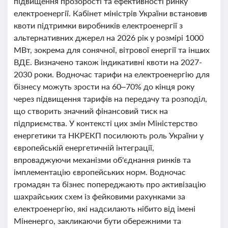
підвищення прозорості та ефективності ринку
електроенергії. Кабінет міністрів України встановив
квоти підтримки виробників електроенергії з
альтернативних джерел на 2026 рік у розмірі 1000
МВт, зокрема для сонячної, вітрової енергії та інших
ВДЕ. Визначено також індикативні квоти на 2027-
2030 роки. Водночас тарифи на електроенергію для
бізнесу можуть зрости на 60–70% до кінця року
через підвищення тарифів на передачу та розподіл,
що створить значний фінансовий тиск на
підприємства. У контексті цих змін Міністерство
енергетики та НКРЕКП посилюють роль України у
європейській енергетичній інтеграції,
впроваджуючи механізми об'єднання ринків та
імплементацію європейських норм. Водночас
громадян та бізнес попереджають про активізацію
шахрайських схем із фейковими рахунками за
електроенергію, які надсилають нібито від імені
Міненерго, закликаючи бути обережними та