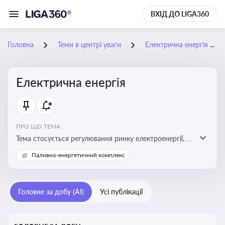
ВХІД ДО LIGA360
Головна
Теми в центрі уваги
Електрична енергія
Електрична енергія
ПРО ЩО ТЕМА:
Тема стосується регулювання ринку електроенергії,
включаючи її виробництво, постачання та фінансові
Паливно-енергетичний комплекс
стимули для відновлюваної енергетики
Головне за добу (AI)
Усі публікації