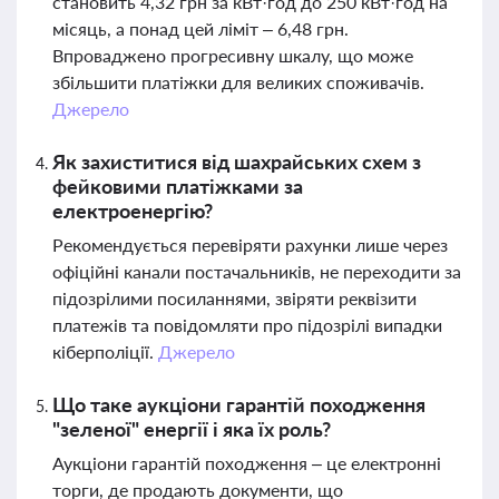
становить 4,32 грн за кВт·год до 250 кВт·год на
місяць, а понад цей ліміт – 6,48 грн.
Впроваджено прогресивну шкалу, що може
збільшити платіжки для великих споживачів.
Джерело
Як захиститися від шахрайських схем з
фейковими платіжками за
електроенергію?
Рекомендується перевіряти рахунки лише через
офіційні канали постачальників, не переходити за
підозрілими посиланнями, звіряти реквізити
платежів та повідомляти про підозрілі випадки
кіберполіції.
Джерело
Що таке аукціони гарантій походження
"зеленої" енергії і яка їх роль?
Аукціони гарантій походження – це електронні
торги, де продають документи, що