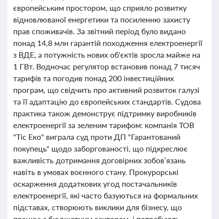
європейським простором, що сприяло розвитку
відновлюваної енергетики та посиленню захисту
прав споживачів. За звітний період було видано
понад 14,8 млн гарантій походження електроенергії
з ВДЕ, а потужність нових об'єктів зросла майже на
1 ГВт. Водночас регулятор встановив понад 7 тисяч
тарифів та погодив понад 200 інвестиційних
програм, що свідчить про активний розвиток галузі
та її адаптацію до європейських стандартів. Судова
практика також демонструє підтримку виробників
електроенергії за зеленим тарифом: компанія ТОВ
"Тіс Еко" виграла суд проти ДП "Гарантований
покупець" щодо заборгованості, що підкреслює
важливість дотримання договірних зобов’язань
навіть в умовах воєнного стану. Прокурорські
оскарження додаткових угод постачальників
електроенергії, які часто базуються на формальних
підставах, створюють виклики для бізнесу, що
працює з бюджетним сектором, і потребують