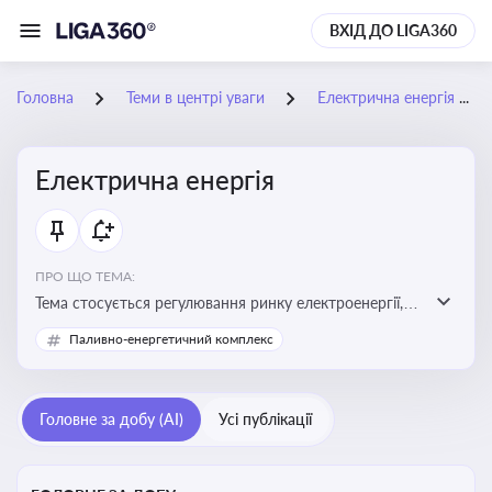
ВХІД ДО LIGA360
Головна
Теми в центрі уваги
Електрична енергія
Електрична енергія
ПРО ЩО ТЕМА:
Тема стосується регулювання ринку електроенергії,
включаючи її виробництво, постачання та фінансові
Паливно-енергетичний комплекс
стимули для відновлюваної енергетики
Головне за добу (AI)
Усі публікації