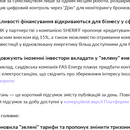
ків за сумісництвом лише за одним місцем роботи, розширив 
ив цифровий контроль через "Дію" для моніторингу бронюв
ливості фінансування відкриваються для бізнесу у с
 у партнерстві з компанією SHERIFF пропонує кредитування
ласним внеском від 15%, а також можливістю отримання комп
нвестиції у відновлювану енергетику більш доступними для б
овжують іноземні інвестори вкладати у "зелену" ен
риклад, саудівська компанія FAS Energy планує придбати кон
 електростанціях, що свідчить про збереження інтересу іноз
жерело
тань — це короткий підсумок змісту публікацій за день. По
 підсумок за добу доступні у
комерційній версії Платформи
 головне:
овила "зелені" тарифи та пропонує змінити тризонні