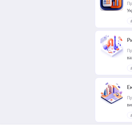
Пр
Ук
ін
Ри
Пр
ва
Е
Пр
ви