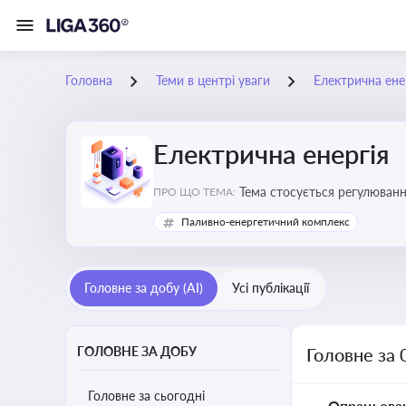
Головна
Теми в центрі уваги
Електрична ене
Електрична енергія
Тема стосується регулюванн
ПРО ЩО ТЕМА:
Паливно-енергетичний комплекс
Головне за добу (AI)
Усі публікації
ГОЛОВНЕ ЗА ДОБУ
Головне за 
Головне за сьогодні
Опрацьова