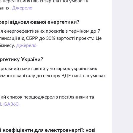
перелік винятків із зарплатної умови та
ання.
Джерело
фері відновлюваної енергетики?
 енергоефективних проєктів з терміном до 7
енсації від ЄБРР до 30% вартості проєкту. Це
ізнесу.
Джерело
ергетику України?
трольний пакет акцій у чотирьох українських
емного капіталу до сектору ВДЕ навіть в умовах
вний список першоджерел з посиланнями та
 LIGA360.
 коефіцієнти для електроенергії: нові