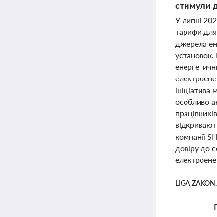
стимули д
У липні 202
тарифи для 
джерела ене
установок.
енергетичн
електроене
ініціатива
особливо ак
працівників
відкривают
компанії SH
довіру до 
електроенер
LIGA ZAKON