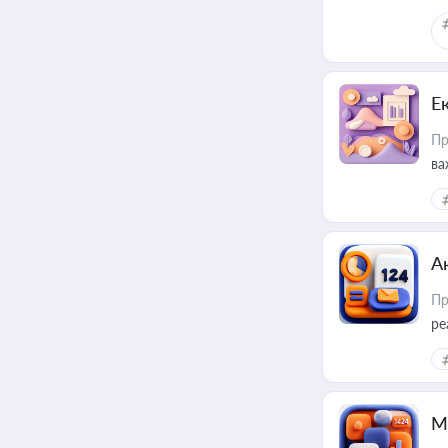
Е
Пр
ва
за
А
Пр
ре
М