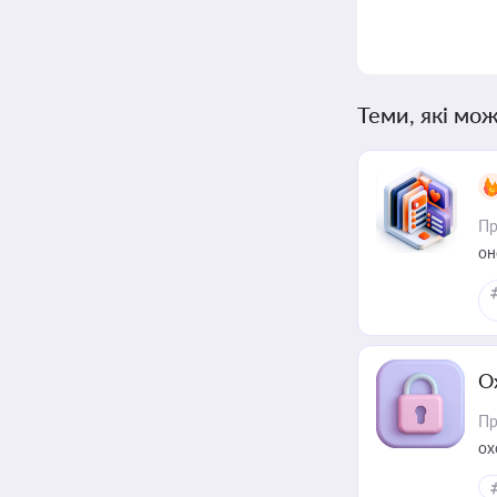
Теми, які мож
Пр
он
О
Пр
ох