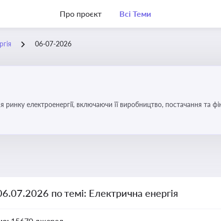
Про проєкт
Всі Теми
ргія
06-07-2026
я ринку електроенергії, включаючи її виробництво, постачання та ф
06.07.2026 по темі: Електрична енергія
но:
15670 джерел