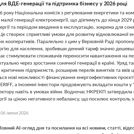
ля ВДЕ-генерації та підтримка бізнесу у 2026 році
6 року Національна комісія з регулювання енергетики та ко
малої генерації електроенергії, що діятимуть до кінця 2029
ргії та періодом введення в експлуатацію, зокрема для соня
 Це створює сприятливі умови для розвитку відновлюваної 
их кооперативів. Паралельно з цим у Верховній Раді пропон
ргію для населення, зробивши денний тариф значно дешевши
 має стимулювати споживачів переносити навантаження на пе
туально через зростання сонячної генерації в країні. Уряд
 критичних підприємств, розширив перелік винятків та ввів 
ься нові можливості фінансування енергоефективних проєкті
ERIFF, а іноземні інвестори продовжують вкладати кошти у "
сектору навіть в умовах війни. Водночас НКРЕКП затвердил
гії за ціною негативного небалансу, що посилює контроль з
,
06 липня 2026
Повний AI-огляд дня та посилання на всі новини, статті, віде