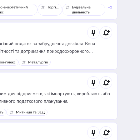
о-енергетичний
Торгівля
Будівельна
+2
кс
діяльність
гічний податок за забруднення довкілля. Вона
звітності та дотримання природоохоронного
комплекс
Металургія
вим для підприємств, які імпортують, виробляють або
тивного податкового планування.
ть
Митниця та ЗЕД