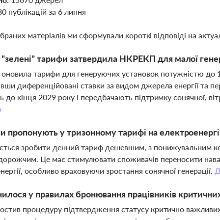
30 публікацій за 6 липня
ібраних матеріалів ми сформували короткі відповіді на актуал
і "зелені" тарифи затвердила НКРЕКП для малої гене
новила тарифи для генеруючих установок потужністю до 1
вши диференційовані ставки за видом джерела енергії та пе
ь до кінця 2029 року і передбачають підтримку сонячної, віт
о
ни пропонують у тризонному тарифі на електроенерг
ться зробити денний тариф дешевшим, з понижувальним коеф
дорожчим. Це має стимулювати споживачів переносити нава
нергії, особливо враховуючи зростання сонячної генерації.
Д
илося у правилах бронювання працівників критични
остив процедуру підтвердження статусу критично важливих 