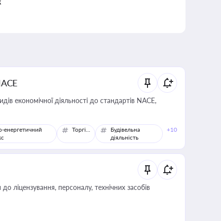
к
NACE
идів економічної діяльності до стандартів NACE,
о-енергетичний
Торгівля
Будівельна
+10
кс
діяльність
о ліцензування, персоналу, технічних засобів