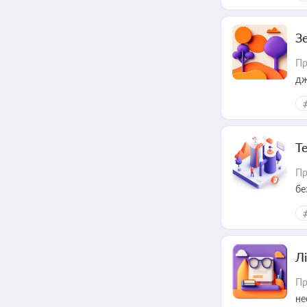
З
Пр
дж
Т
Пр
бе
Лі
Пр
не