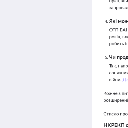
працівни
запровад
Які мож
ОТП БАНК
років, в
робить і
Чи прод
Так, нап
сонячних
війни.
Д
Кожне з пи
розширений
Стисло про
НКРЕКП он