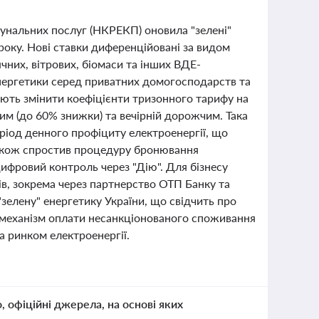
мунальних послуг (НКРЕКП) оновила "зелені"
 року. Нові ставки диференційовані за видом
чних, вітрових, біомаси та інших ВДЕ-
енергетики серед приватних домогосподарств та
ують змінити коефіцієнти тризонного тарифу на
м (до 60% знижки) та вечірній дорожчим. Така
ріод денного профіциту електроенергії, що
 також спростив процедуру бронювання
цифровий контроль через "Дію". Для бізнесу
в, зокрема через партнерство ОТП Банку та
зелену" енергетику України, що свідчить про
а механізм оплати несанкціонованого споживання
а ринком електроенергії.
о, офіційні джерела, на основі яких