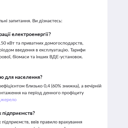
ьні запитання. Ви дізнаєтесь:
рації електроенергії?
50 кВт та приватних домогосподарств,
ріодом введення в експлуатацію. Тарифи
рової, біомаси та інших ВДЕ-установок.
ію для населення?
іцієнтом близько 0,4 (60% знижка), а вечірній
нтаження на період денного профіциту
жерело
х підприємств?
підприємств, ввів правило врахування