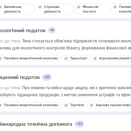
Банківська
Страхова
Фінансові
Паливн
діяльність
діяльність
послуги
компле
кологічний податок
+9
о що тема:
Тема стосується обов’язку підприємств сплачувати еколо
жлива для екологічного контролю бізнесу, формування фінансової 
конодавства
Паливно-енергетичний комплекс
Транспорт
Агропромисловий 
кцизний податок
+21
о що тема:
Про новини та кейси щодо акцизу, які є критично важли
алізують підакцизну продукцію, з метою уникнення штрафів та ефек
Паливно-енергетичний комплекс
Торгівля
Харчова промисловіс
іжнародна технічна допомога
+15