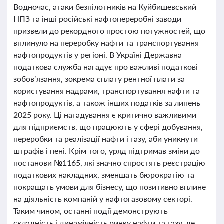
Водночас, атаки безпілотників на Куйбишевський
НПЗ та інші російські нафтопереробні заводи
призвели до рекордного простою потужностей, що
вплинуло на переробку нафти та транспортування
нафтопродуктів у регіоні. В Україні Державна
податкова служба нагадує про важливі податкові
зобов’язання, зокрема сплату рентної плати за
користування надрами, транспортування нафти та
нафтопродуктів, а також інших податків за липень
2025 року. Ці нагадування є критично важливими
для підприємств, що працюють у сфері добування,
переробки та реалізації нафти і газу, аби уникнути
штрафів і пені. Крім того, уряд підтримав зміни до
постанови №1165, які значно спростять реєстрацію
податкових накладних, зменшать бюрократію та
покращать умови для бізнесу, що позитивно вплине
на діяльність компаній у нафтогазовому секторі.
Таким чином, останні події демонструють
складність і динамічність ринку нафти та газу, де