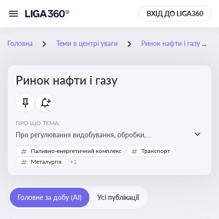
ВХІД ДО LIGA360
Головна
Теми в центрі уваги
Ринок нафти і газу
Ринок нафти і газу
ПРО ЩО ТЕМА:
Про регулювання видобування, обробки,
транспортування та реалізації нафти й природного
Паливно-енергетичний комплекс
Транспорт
газу, що критично важливо для енергетичної безпеки,
Металургія
+1
інвестицій у галузь та дотримання ліцензійних умов
діяльності
Головне за добу (AI)
Усі публікації