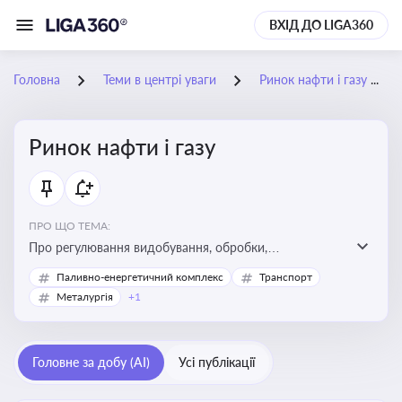
ВХІД ДО LIGA360
Головна
Теми в центрі уваги
Ринок нафти і газу
Ринок нафти і газу
ПРО ЩО ТЕМА:
Про регулювання видобування, обробки,
транспортування та реалізації нафти й природного
Паливно-енергетичний комплекс
Транспорт
газу, що критично важливо для енергетичної безпеки,
Металургія
+1
інвестицій у галузь та дотримання ліцензійних умов
діяльності
Головне за добу (AI)
Усі публікації