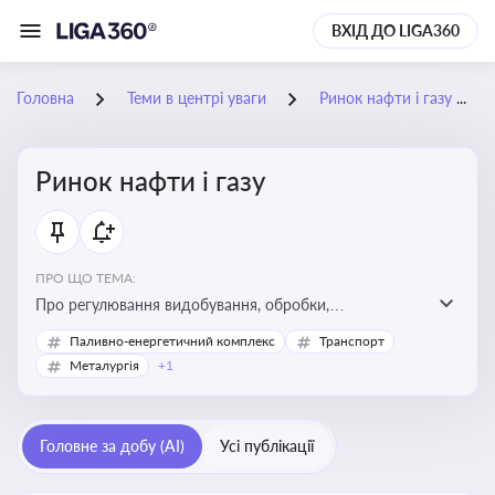
ВХІД ДО LIGA360
Головна
Теми в центрі уваги
Ринок нафти і газу
Ринок нафти і газу
ПРО ЩО ТЕМА:
Про регулювання видобування, обробки,
транспортування та реалізації нафти й природного
Паливно-енергетичний комплекс
Транспорт
газу, що критично важливо для енергетичної безпеки,
Металургія
+1
інвестицій у галузь та дотримання ліцензійних умов
діяльності
Головне за добу (AI)
Усі публікації