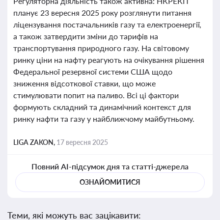
Регуляторна діяльність також активна: НКРЕКП
планує 23 вересня 2025 року розглянути питання
ліцензування постачальників газу та електроенергії,
а також затвердити зміни до тарифів на
транспортування природного газу. На світовому
ринку ціни на нафту реагують на очікування рішення
Федеральної резервної системи США щодо
зниження відсоткової ставки, що може
стимулювати попит на паливо. Всі ці фактори
формують складний та динамічний контекст для
ринку нафти та газу у найближчому майбутньому.
LIGA ZAKON,
17 вересня 2025
Повний AI-підсумок дня та статті-джерела
ОЗНАЙОМИТИСЯ
Теми, які можуть вас зацікавити: