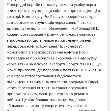
Попередні спроби продажу не мали успіху через
відсутність покупців, що свідчить про складнощі в
секторі. Водночас у Росії нафтопереробна галузь
зазнає значних труднощів через санкції, атаки
дронів та технологічні обмеження. Найбільші НПЗ
країни, розташовані у різних регіонах, знижують
виробництво, що впливає на загальний рівень
переробки нафти. Компанія "Транснефть",
монополіст з транспортування нафти в Росії,
попереджає про можливе скорочення видобутку
через атаки на ключові експортні порти та НПЗ, що
може призвести до перебоїв у постачанні. В Україні
ж у сфері теплопостачання відбувається
підвищення тарифів на опалення, зокрема в Одесі,
через зростання витрат на транспортування
природного газу, електроенергію та ремонтні
роботи. Це відображає загальну тенденцію
збільшення витрат у енергетичному секторі.