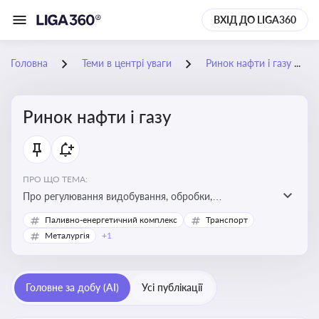
ВХІД ДО LIGA360
Головна
Теми в центрі уваги
Ринок нафти і газу
Ринок нафти і газу
ПРО ЩО ТЕМА:
Про регулювання видобування, обробки,
транспортування та реалізації нафти й природного
Паливно-енергетичний комплекс
Транспорт
газу, що критично важливо для енергетичної безпеки,
Металургія
+1
інвестицій у галузь та дотримання ліцензійних умов
діяльності
Головне за добу (AI)
Усі публікації