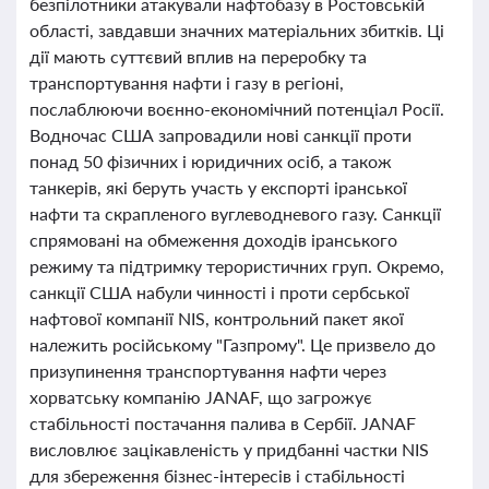
безпілотники атакували нафтобазу в Ростовській
області, завдавши значних матеріальних збитків. Ці
дії мають суттєвий вплив на переробку та
транспортування нафти і газу в регіоні,
послаблюючи воєнно-економічний потенціал Росії.
Водночас США запровадили нові санкції проти
понад 50 фізичних і юридичних осіб, а також
танкерів, які беруть участь у експорті іранської
нафти та скрапленого вуглеводневого газу. Санкції
спрямовані на обмеження доходів іранського
режиму та підтримку терористичних груп. Окремо,
санкції США набули чинності і проти сербської
нафтової компанії NIS, контрольний пакет якої
належить російському "Газпрому". Це призвело до
призупинення транспортування нафти через
хорватську компанію JANAF, що загрожує
стабільності постачання палива в Сербії. JANAF
висловлює зацікавленість у придбанні частки NIS
для збереження бізнес-інтересів і стабільності