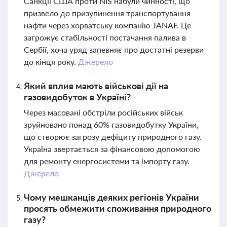
Санкції США проти NIS набули чинності, що
призвело до призупинення транспортування
нафти через хорватську компанію JANAF. Це
загрожує стабільності постачання палива в
Сербії, хоча уряд запевняє про достатні резерви
до кінця року.
Джерело
Який вплив мають військові дії на
газовидобуток в Україні?
Через масовані обстріли російських військ
зруйновано понад 60% газовидобутку України,
що створює загрозу дефіциту природного газу.
Україна звертається за фінансовою допомогою
для ремонту енергосистеми та імпорту газу.
Джерело
Чому мешканців деяких регіонів України
просять обмежити споживання природного
газу?