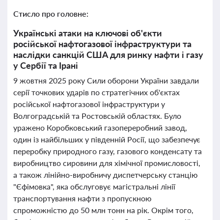
Стисло про головне:
Українські атаки на ключові об'єкти
російської нафтогазової інфраструктури та
наслідки санкцій США для ринку нафти і газу
у Сербії та Ірані
9 жовтня 2025 року Сили оборони України завдали
серії точкових ударів по стратегічних об'єктах
російської нафтогазової інфраструктури у
Волгоградській та Ростовській областях. Було
уражено Коробковський газопереробний завод,
один із найбільших у південній Росії, що забезпечує
переробку природного газу, газового конденсату та
виробництво сировини для хімічної промисловості,
а також лінійно-виробничу диспетчерську станцію
"Єфімовка", яка обслуговує магістральні лінії
транспортування нафти з пропускною
спроможністю до 50 млн тонн на рік. Окрім того,