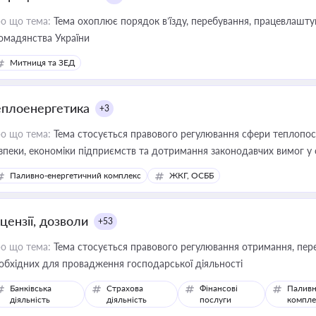
о що тема:
Тема охоплює порядок в’їзду, перебування, працевлаштув
омадянства України
Митниця та ЗЕД
еплоенергетика
+3
о що тема:
Тема стосується правового регулювання сфери теплопост
зпеки, економіки підприємств та дотримання законодавчих вимог у
Паливно-енергетичний комплекс
ЖКГ, ОСББ
цензії, дозволи
+53
о що тема:
Тема стосується правового регулювання отримання, пере
обхідних для провадження господарської діяльності
Банківська
Страхова
Фінансові
Паливн
діяльність
діяльність
послуги
компле