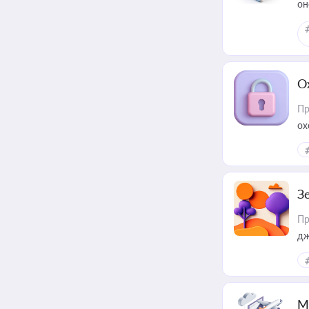
он
О
Пр
ох
З
Пр
дж
М