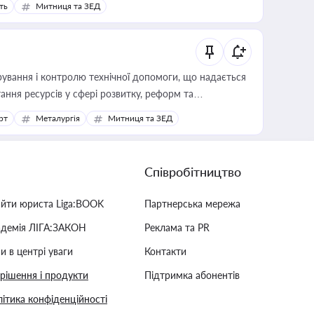
ть
Митниця та ЗЕД
ування і контролю технічної допомоги, що надається
ання ресурсів у сфері розвитку, реформ та
рт
Металургія
Митниця та ЗЕД
Співробітництво
айти юриста Liga:BOOK
Партнерська мережа
адемія ЛІГА:ЗАКОН
Реклама та PR
и в центрі уваги
Контакти
 рішення і продукти
Підтримка абонентів
ітика конфіденційності