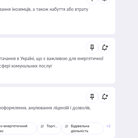
ання іноземців, а також набуття або втрату
ачання в Україні, що є важливою для енергетичної
 сфері комунальних послуг
оформлення, анулювання ліцензій і дозволів,
о-енергетичний
Торгівля
Будівельна
+2
кс
діяльність