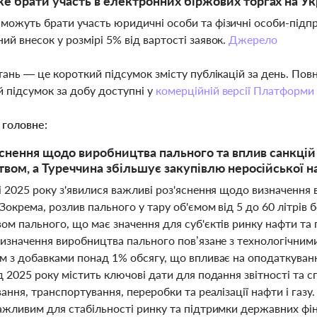
е брати участь в електронних біржових торгах на Ук
 можуть брати участь юридичні особи та фізичні особи-підпр
ний внесок у розмірі 5% від вартості заявок.
Джерело
тань — це короткий підсумок змісту публікацій за день. По
 підсумок за добу доступні у
комерційній версії Платформи
 головне:
яснення щодо виробництва пального та вплив санкцій 
вом, а Туреччина збільшує закупівлю неросійської н
 2025 року з'явилися важливі роз'яснення щодо визначення 
Зокрема, розлив пального у тару об'ємом від 5 до 60 літрів 
м пального, що має значення для суб'єктів ринку нафти та 
Визначення виробництва пального пов’язане з технологічни
м з добавками понад 1% обсягу, що впливає на оподаткуванн
 2025 року містить ключові дати для подання звітності та с
ання, транспортування, переробки та реалізації нафти і газу
ажливим для стабільності ринку та підтримки державних фіна