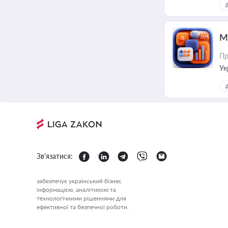
М
Пр
Ук
ін
Зв'язатися:
забезпечує український бізнес
інформацією, аналітикою та
технологічними рішеннями для
ефективної та безпечної роботи.