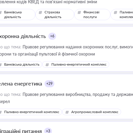
овлення кодів КВЕД та пов'язані нормативні зміни
Банківська
Страхова
Фінансові
Паливн
діяльність
діяльність
послуги
компле
хоронна діяльність
+6
о що тема:
Правове регулювання надання охоронних послуг, вимоги д
орони та організації пультової й фізичної охорони
Банківська діяльність
Паливно-енергетичний комплекс
елена енергетика
+29
о що тема:
Правове регулювання виробництва, продажу та державної
ерел
Паливно-енергетичний комплекс
Агропромисловий комплекс
іграційні питання
+3