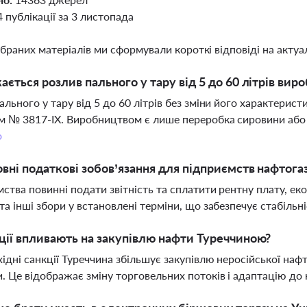
4 публікації за 3 листопада
ібраних матеріалів ми сформували короткі відповіді на актуал
ається розлив пального у тару від 5 до 60 літрів ви
ального у тару від 5 до 60 літрів без зміни його характери
м № 3817-ІХ. Виробництвом є лише переробка сировини або 
о
овні податкові зобов’язання для підприємств нафтога
ства повинні подати звітність та сплатити рентну плату, ек
та інші збори у встановлені терміни, що забезпечує стабільн
ції впливають на закупівлю нафти Туреччиною?
хідні санкції Туреччина збільшує закупівлю неросійської наф
. Це відображає зміну торговельних потоків і адаптацію до