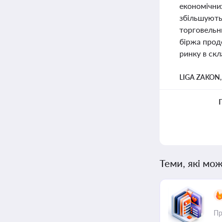
економічни
збільшують 
торговельни
біржа прод
ринку в ск
LIGA ZAKON
Теми, які мож
Пр