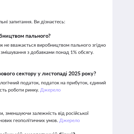
ьні запитання. Ви дізнаєтесь:
робництвом пального?
стик не вважається виробництвом пального згідно
змішування з добавками понад 1% обсягу.
зового сектору у листопаді 2025 року?
ологічний податок, податок на прибуток, єдиний
ість роботи ринку.
Джерело
ти, зменшуючи залежність від російської
 нових геополітичних умов.
Джерело