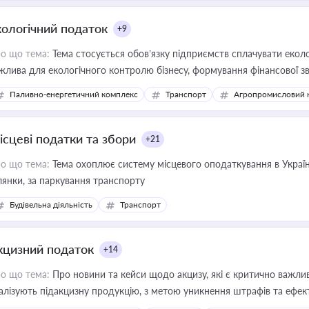
кологічний податок
+9
о що тема:
Тема стосується обов’язку підприємств сплачувати еколо
жлива для екологічного контролю бізнесу, формування фінансової 
конодавства
Паливно-енергетичний комплекс
Транспорт
Агропромисловий 
ісцеві податки та збори
+21
о що тема:
Тема охоплює систему місцевого оподаткування в Україні
ділянки, за паркування транспорту
Будівельна діяльність
Транспорт
кцизний податок
+14
о що тема:
Про новини та кейси щодо акцизу, які є критично важли
алізують підакцизну продукцію, з метою уникнення штрафів та ефек