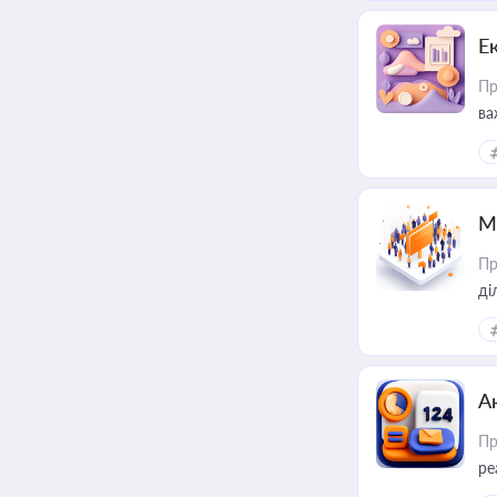
Е
Пр
ва
за
М
Пр
А
Пр
ре