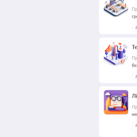
Пр
гр
Т
Пр
бе
Лі
Пр
не