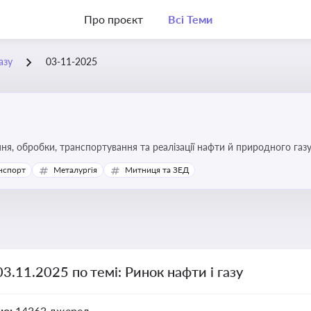
Про проєкт
Всі Теми
азу
03-11-2025
я, обробки, транспортування та реалізації нафти й природного газ
ь та дотримання ліцензійних умов діяльності
нспорт
Металургія
Митниця та ЗЕД
03.11.2025 по темі: Ринок нафти і газу
но:
14363 джерел