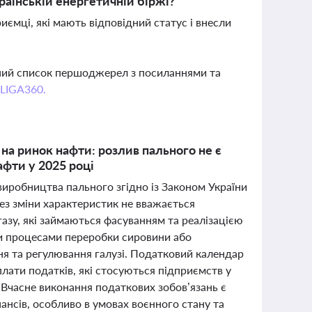
раїнській енергетичній біржі?
иємці, які мають відповідний статус і внесли
вний список першоджерел з посиланнями та
 LIGA360.
на ринок нафти: розлив пального не є
афти у 2025 році
виробництва пального згідно із Законом України
без зміни характеристик не вважається
газу, які займаються фасуванням та реалізацією
ми процесами переробки сировини або
я та регулювання галузі. Податковий календар
плати податків, які стосуються підприємств у
. Вчасне виконання податкових зобов’язань є
нсів, особливо в умовах воєнного стану та