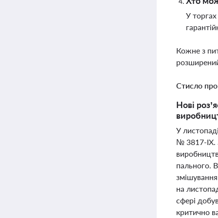
Хто мож
У торгах
гарантій
Кожне з пи
розширений
Стисло про
Нові роз’
виробницт
У листопаді
№ 3817-ІХ. 
виробництво
пального. 
змішування
на листопад
сфері добув
критично в