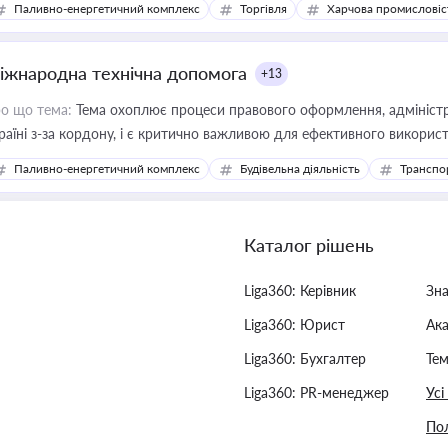
Паливно-енергетичний комплекс
Торгівля
Харчова промисловіс
іжнародна технічна допомога
+13
о що тема:
Тема охоплює процеси правового оформлення, адміністр
раїні з-за кордону, і є критично важливою для ефективного використ
фраструктурних проєктів
Паливно-енергетичний комплекс
Будівельна діяльність
Транспо
Каталог рішень
Liga360: Керівник
Зн
Liga360: Юрист
Ак
Liga360: Бухгалтер
Тем
Liga360: PR-менеджер
Усі
Пол