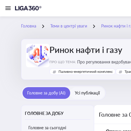
Головна
Теми в центрі уваги
Ринок нафти і г
Ринок нафти і газу
Про регулювання видобуванн
ПРО ЩО ТЕМА:
безпеки, інвестицій у галуз
Паливно-енергетичний комплекс
Тра
Головне за добу (AI)
Усі публікації
ГОЛОВНЕ ЗА ДОБУ
Головне за 
Головне за сьогодні
Опрацьова