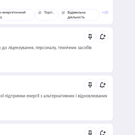
о-енергетичний
Торгівля
Будівельна
+10
кс
діяльність
о ліцензування, персоналу, технічних засобів
 підтримки енергії з альтернативних і відновлюваних