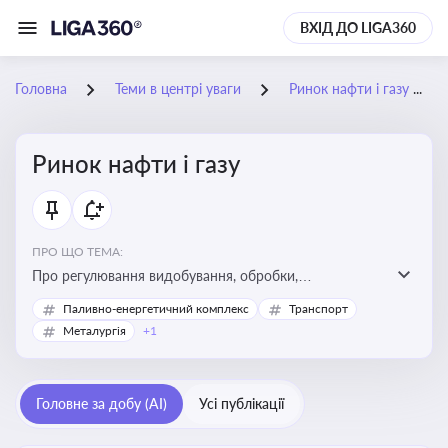
ВХІД ДО LIGA360
Головна
Теми в центрі уваги
Ринок нафти і газу
Ринок нафти і газу
ПРО ЩО ТЕМА:
Про регулювання видобування, обробки,
транспортування та реалізації нафти й природного
Паливно-енергетичний комплекс
Транспорт
газу, що критично важливо для енергетичної безпеки,
Металургія
+1
інвестицій у галузь та дотримання ліцензійних умов
діяльності
Головне за добу (AI)
Усі публікації