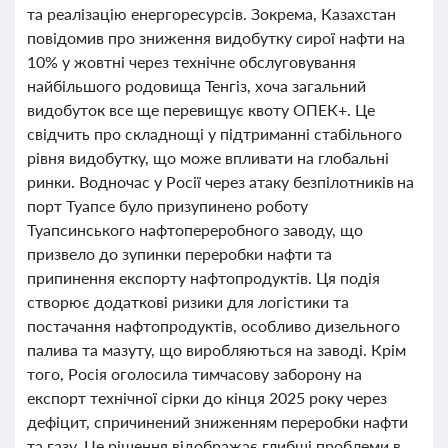
та реалізацію енергоресурсів. Зокрема, Казахстан
повідомив про зниження видобутку сирої нафти на
10% у жовтні через технічне обслуговування
найбільшого родовища Тенгіз, хоча загальний
видобуток все ще перевищує квоту ОПЕК+. Це
свідчить про складнощі у підтриманні стабільного
рівня видобутку, що може впливати на глобальні
ринки. Водночас у Росії через атаку безпілотників на
порт Туапсе було призупинено роботу
Туапсинського нафтопереробного заводу, що
призвело до зупинки переробки нафти та
припинення експорту нафтопродуктів. Ця подія
створює додаткові ризики для логістики та
постачання нафтопродуктів, особливо дизельного
палива та мазуту, що виробляються на заводі. Крім
того, Росія оголосила тимчасову заборону на
експорт технічної сірки до кінця 2025 року через
дефіцит, спричинений зниженням переробки нафти
та газу. Це рішення відображає глибші проблеми в