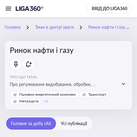
ВХІД ДО LIGA360
Головна
Теми в центрі уваги
Ринок нафти і газу
Ринок нафти і газу
ПРО ЩО ТЕМА:
Про регулювання видобування, обробки,
транспортування та реалізації нафти й природного
Паливно-енергетичний комплекс
Транспорт
газу, що критично важливо для енергетичної безпеки,
Металургія
+1
інвестицій у галузь та дотримання ліцензійних умов
діяльності
Головне за добу (AI)
Усі публікації