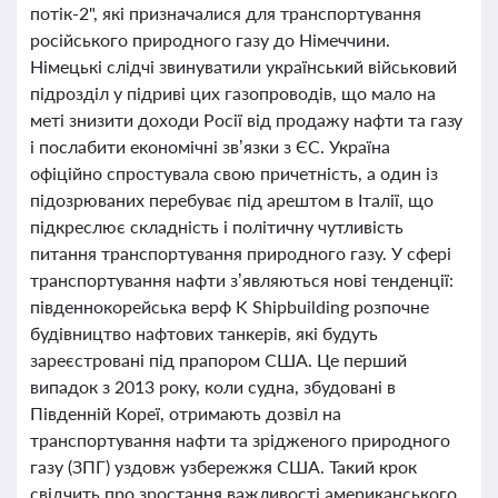
потік-2", які призначалися для транспортування
російського природного газу до Німеччини.
Німецькі слідчі звинуватили український військовий
підрозділ у підриві цих газопроводів, що мало на
меті знизити доходи Росії від продажу нафти та газу
і послабити економічні зв’язки з ЄС. Україна
офіційно спростувала свою причетність, а один із
підозрюваних перебуває під арештом в Італії, що
підкреслює складність і політичну чутливість
питання транспортування природного газу. У сфері
транспортування нафти з’являються нові тенденції:
південнокорейська верф K Shipbuilding розпочне
будівництво нафтових танкерів, які будуть
зареєстровані під прапором США. Це перший
випадок з 2013 року, коли судна, збудовані в
Південній Кореї, отримають дозвіл на
транспортування нафти та зрідженого природного
газу (ЗПГ) уздовж узбережжя США. Такий крок
свідчить про зростання важливості американського