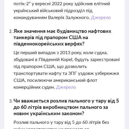
потік-2" у вересні 2022 року здійснив елітний
український військовий підрозділ під
командуванням Валерія Залужного.
Джерело
Яке значення має будівництво нафтових
танкерів під прапором США на
південнокорейських верфях?
Це перший випадок з 2013 року, коли судна,
збудовані в Південній Кореї, будуть зареєстровані
під прапором США, що дозволить
транспортувати нафту та ЗПГ уздовж узбережжя
США, посилюючи американський флот
комерційних суден.
Джерело
Чи вважається розлив пального у тару від 5
до 60 літрів виробництвом пального за
новим українським законом?
Розлив пального у тару від 5 до 60 літрів без
зміни характеристик не вважається