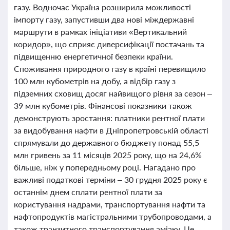
газу. Водночас Україна розширила можливості
імпорту газу, запустивши два нові міждержавні
маршрути в рамках ініціативи «Вертикальний
коридор», що сприяє диверсифікації постачань та
підвищенню енергетичної безпеки країни.
Споживання природного газу в країні перевищило
100 млн кубометрів на добу, а відбір газу з
підземних сховищ досяг найвищого рівня за сезон –
39 млн кубометрів. Фінансові показники також
демонструють зростання: платники рентної плати
за видобування нафти в Дніпропетровській області
спрямували до державного бюджету понад 55,5
млн гривень за 11 місяців 2025 року, що на 24,6%
більше, ніж у попередньому році. Нагадано про
важливі податкові терміни – 30 грудня 2025 року є
останнім днем сплати рентної плати за
користування надрами, транспортування нафти та
нафтопродуктів магістральними трубопроводами, а
також транзитного транспортування аміаку. Це