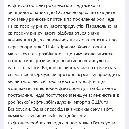
нафти. За останні роки експорт індійського
авіаційного палива до ЄС значно зріс, що свідчить
про зміну ринкових потоків та посилення ролі Індії
на світовому ринку нафтопродуктів. Паралельно на
світовому ринку нафти відбуваються значні
коливання цін, які знизилися після оголошення про
переговори між США та Іраном. Хоча сторони
мають суттєві розбіжності, це тимчасово знизило
геополітичні ризики, що позитивно вплинуло на
вартість нафти. Водночас ринок уважно стежить за
ситуацією в Ормузькій протоці, через яку проходить
значна частина світового експорту нафти, що
залишається ключовим фактором для глобального
постачання. Індія поступово зменшує залежність від
російської нафти, збільшуючи імпорт з США та
Венесуели. Однак перехід на американську нафту
вимагає технічних змін на індійських
нафтопереробних заводах, а поставки з Венесуели