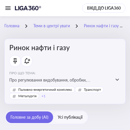
ВХІД ДО LIGA360
Головна
Теми в центрі уваги
Ринок нафти і газу
Ринок нафти і газу
ПРО ЩО ТЕМА:
Про регулювання видобування, обробки,
транспортування та реалізації нафти й природного
Паливно-енергетичний комплекс
Транспорт
газу, що критично важливо для енергетичної безпеки,
Металургія
+1
інвестицій у галузь та дотримання ліцензійних умов
діяльності
Головне за добу (AI)
Усі публікації