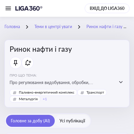
ВХІД ДО LIGA360
Головна
Теми в центрі уваги
Ринок нафти і газу
Ринок нафти і газу
ПРО ЩО ТЕМА:
Про регулювання видобування, обробки,
транспортування та реалізації нафти й природного
Паливно-енергетичний комплекс
Транспорт
газу, що критично важливо для енергетичної безпеки,
Металургія
+1
інвестицій у галузь та дотримання ліцензійних умов
діяльності
Головне за добу (AI)
Усі публікації