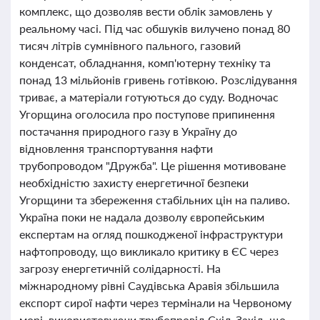
комплекс, що дозволяв вести облік замовлень у
реальному часі. Під час обшуків вилучено понад 80
тисяч літрів сумнівного пального, газовий
конденсат, обладнання, комп'ютерну техніку та
понад 13 мільйонів гривень готівкою. Розслідування
триває, а матеріали готуються до суду. Водночас
Угорщина оголосила про поступове припинення
постачання природного газу в Україну до
відновлення транспортування нафти
трубопроводом "Дружба". Це рішення мотивоване
необхідністю захисту енергетичної безпеки
Угорщини та збереження стабільних цін на паливо.
Україна поки не надала дозволу європейським
експертам на огляд пошкодженої інфраструктури
нафтопроводу, що викликало критику в ЄС через
загрозу енергетичній солідарності. На
міжнародному рівні Саудівська Аравія збільшила
експорт сирої нафти через термінали на Червоному
морі, використовуючи трубопровід Схід-Захід, що