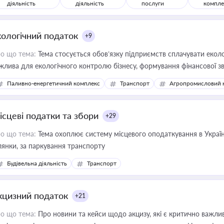
діяльність
діяльність
послуги
компле
кологічний податок
+9
о що тема:
Тема стосується обов’язку підприємств сплачувати еколо
жлива для екологічного контролю бізнесу, формування фінансової 
конодавства
Паливно-енергетичний комплекс
Транспорт
Агропромисловий 
ісцеві податки та збори
+29
о що тема:
Тема охоплює систему місцевого оподаткування в Україні
ділянки, за паркування транспорту
Будівельна діяльність
Транспорт
кцизний податок
+21
о що тема:
Про новини та кейси щодо акцизу, які є критично важли