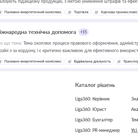
алізують підакцизну продукцію, з метою уникнення штрафів та ефек
Паливно-енергетичний комплекс
Торгівля
Харчова промисловіс
іжнародна технічна допомога
+15
о що тема:
Тема охоплює процеси правового оформлення, адміністр
раїні з-за кордону, і є критично важливою для ефективного використ
фраструктурних проєктів
Паливно-енергетичний комплекс
Будівельна діяльність
Транспо
Каталог рішень
Liga360: Керівник
Зн
Liga360: Юрист
Ак
Liga360: Бухгалтер
Тем
Liga360: PR-менеджер
Усі