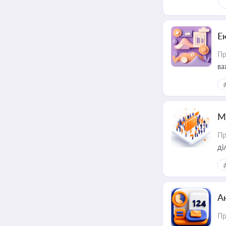
Е
Пр
ва
за
М
Пр
А
Пр