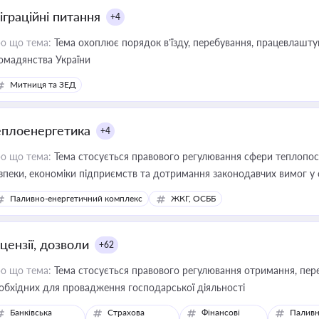
іграційні питання
+4
о що тема:
Тема охоплює порядок в’їзду, перебування, працевлаштув
омадянства України
Митниця та ЗЕД
еплоенергетика
+4
о що тема:
Тема стосується правового регулювання сфери теплопост
зпеки, економіки підприємств та дотримання законодавчих вимог у
Паливно-енергетичний комплекс
ЖКГ, ОСББ
цензії, дозволи
+62
о що тема:
Тема стосується правового регулювання отримання, пере
обхідних для провадження господарської діяльності
Банківська
Страхова
Фінансові
Паливн