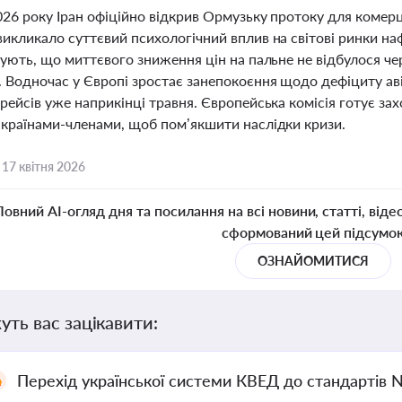
026 року Іран офіційно відкрив Ормузьку протоку для комер
икликало суттєвий психологічний вплив на світові ринки наф
зують, що миттєвого зниження цін на пальне не відбулося чер
 Водночас у Європі зростає занепокоєння щодо дефіциту ав
рейсів уже наприкінці травня. Європейська комісія готує зах
 країнами-членами, щоб пом’якшити наслідки кризи.
,
17 квітня 2026
Повний AI-огляд дня та посилання на всі новини, статті, віде
сформований цей підсумо
ОЗНАЙОМИТИСЯ
уть вас зацікавити:
Перехід української системи КВЕД до стандартів 