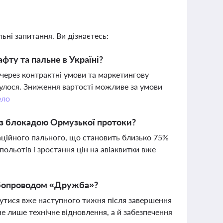
ьні запитання. Ви дізнаєтесь:
фту та пальне в Україні?
 через контрактні умови та маркетингову
булося. Зниження вартості можливе за умови
ело
і з блокадою Ормузької протоки?
аційного пального, що становить близько 75%
ольотів і зростання цін на авіаквитки вже
рубопроводом «Дружба»?
утися вже наступного тижня після завершення
не лише технічне відновлення, а й забезпечення