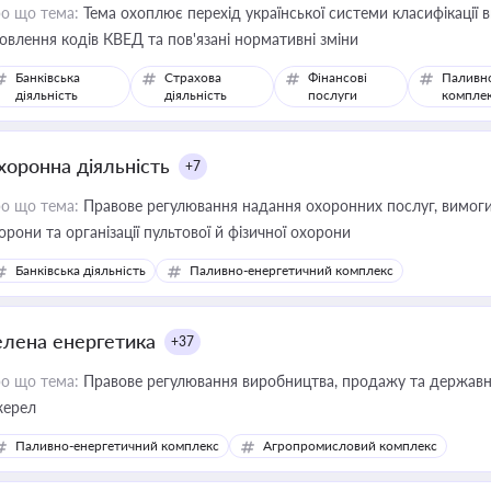
о що тема:
Тема охоплює перехід української системи класифікації в
овлення кодів КВЕД та пов'язані нормативні зміни
Банківська
Страхова
Фінансові
Паливн
діяльність
діяльність
послуги
компле
хоронна діяльність
+7
о що тема:
Правове регулювання надання охоронних послуг, вимоги д
орони та організації пультової й фізичної охорони
Банківська діяльність
Паливно-енергетичний комплекс
елена енергетика
+37
о що тема:
Правове регулювання виробництва, продажу та державної
ерел
Паливно-енергетичний комплекс
Агропромисловий комплекс