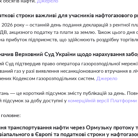
х обсягів нафти.
Джерело
аткові строки важливі для учасників нафтогазового ри
я 2026 року – останній день подання декларацій з рентної п
ДВ, акцизного податку та плати за землю. Також цього дня с
на прибуток підприємств, що здійснюють роздрібну торгів
ачив Верховний Суд України щодо нарахування забор
й Суд підтвердив право оператора газорозподільної мережі 
ваний газ у разі виявлення несанкціонованого втручання в л
ених Кодексом газорозподільних систем.
Джерело
тань — це короткий підсумок змісту публікацій за день. По
 підсумок за добу доступні у
комерційній версії Платформи
 головне:
ня транспортування нафти через Ормузьку протоку т
іапального в Європі та податкові строки у нафтогазов