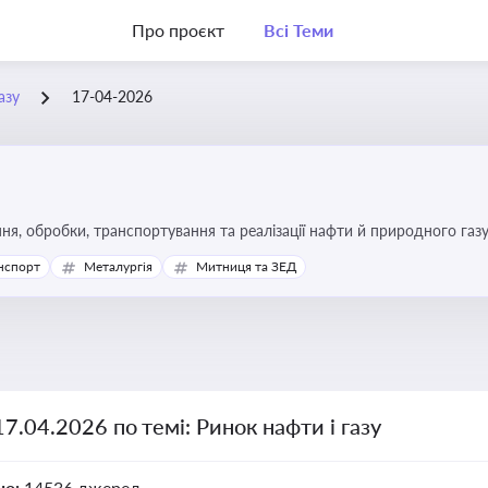
Про проєкт
Всі Теми
азу
17-04-2026
я, обробки, транспортування та реалізації нафти й природного газ
ь та дотримання ліцензійних умов діяльності
нспорт
Металургія
Митниця та ЗЕД
17.04.2026 по темі: Ринок нафти і газу
но:
14536 джерел