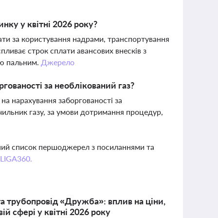
нку у квітні 2026 року?
лати за користування надрами, транспортування
пливає строк сплати авансових внесків з
лю пальним.
Джерело
гованості за необлікований газ?
на нарахування заборгованості за
ічильник газу, за умови дотримання процедур,
вний список першоджерел з посиланнями та
 LIGA360.
а трубопровід «Дружба»: вплив на ціни,
ій сфері у квітні 2026 року