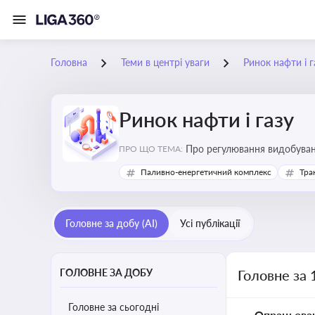
Головна
Теми в центрі уваги
Ринок нафти і г
Ринок нафти і газу
Про регулювання видобуванн
ПРО ЩО ТЕМА:
безпеки, інвестицій у галуз
Паливно-енергетичний комплекс
Тра
Головне за добу (AI)
Усі публікації
ГОЛОВНЕ ЗА ДОБУ
Головне за 
Головне за сьогодні
Опрацьова