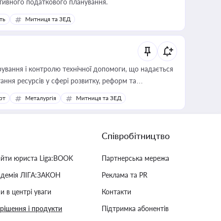
тивного податкового планування.
ть
Митниця та ЗЕД
ування і контролю технічної допомоги, що надається
ання ресурсів у сфері розвитку, реформ та
рт
Металургія
Митниця та ЗЕД
Співробітництво
айти юриста Liga:BOOK
Партнерська мережа
адемія ЛІГА:ЗАКОН
Реклама та PR
и в центрі уваги
Контакти
 рішення і продукти
Підтримка абонентів