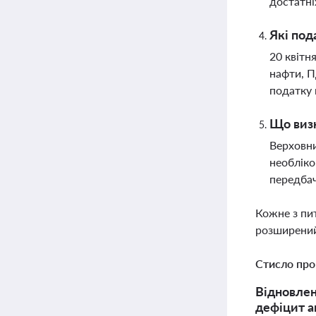
достатні
Які под
20 квітн
нафти, П
податку 
Що визн
Верховни
необліко
передбач
Кожне з пи
розширений
Стисло про
Відновлен
дефіцит ав