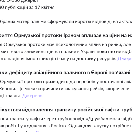
30 публікацій за 17 квітня
ібраних матеріалів ми сформували короткі відповіді на актуал
риття Ормузької протоки Іраном впливає на ціни на на
я Ормузької протоки має психологічний вплив на ринки, але
 миттєвого зниження цін на пальне в Україні поки що не від
ого падіння імпортних цін і часу на доставку ресурсів.
Джер
ики дефіциту авіаційного пального в Європі пов’язан
Ормузької протоки призводить до перебоїв у постачанні аві
Європи. Це може спричинити скасування рейсів, скорочення п
ці травня.
Джерело
ікується відновлення транзиту російської нафти т
ння транзиту нафти через трубопровід «Дружба» може відб
х робіт і узгодження з Росією. Однак для запуску потрібне 