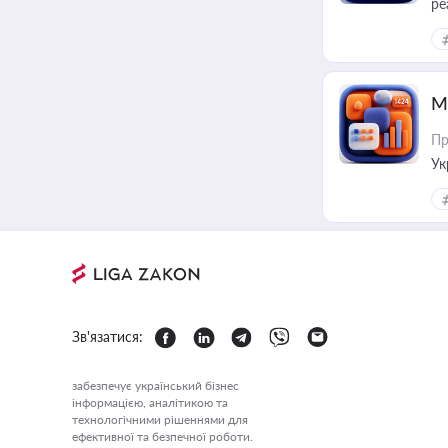
ре
М
Пр
Ук
ін
Зв'язатися:
забезпечує український бізнес
інформацією, аналітикою та
технологічними рішеннями для
ефективної та безпечної роботи.