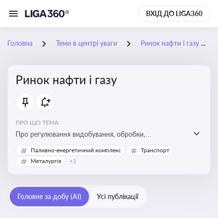
ВХІД ДО LIGA360
Головна
Теми в центрі уваги
Ринок нафти і газу
Ринок нафти і газу
ПРО ЩО ТЕМА:
Про регулювання видобування, обробки,
транспортування та реалізації нафти й природного
Паливно-енергетичний комплекс
Транспорт
газу, що критично важливо для енергетичної безпеки,
Металургія
+1
інвестицій у галузь та дотримання ліцензійних умов
діяльності
Головне за добу (AI)
Усі публікації