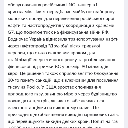
обслуговування російських LNG-танкерів і
криголамів. Пакет передбачає майбутню заборону
морських послуг для перевезення російської сирої
нафти та нафтопродуктів у координації з країнами
G7, що посилює тиск на фінансування війни РФ.
Водночас Україна відновила транспортування нафти
через нафтопровід "Дружба" після тривалої
перерви, що стало важливим кроком для
стабілізації енергетичного ринку та розблокування
фінансової підтримки ЄС у розмірі 90 мільярдів
євро. Це рішення також сприяло зняттю блокування
20-го пакету санкцій, що є ключовим для посилення
тиску на Росію. У США зростає споживання
природного газу, значною мірою через будівництво
нових дата-центрів, які часто забезпечуються
електростанціями на викопному паливі. Це
призводить до збільшення викидів парникових газів,
що перевищують викиди деяких країн. Попит на газ
у 2025 році досяг рекордних показників, що