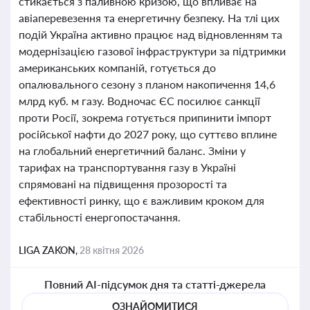
стикається з паливною кризою, що впливає на
авіаперевезення та енергетичну безпеку. На тлі цих
подій Україна активно працює над відновленням та
модернізацією газової інфраструктури за підтримки
американських компаній, готується до
опалювального сезону з планом накопичення 14,6
млрд куб. м газу. Водночас ЄС посилює санкції
проти Росії, зокрема готується припинити імпорт
російської нафти до 2027 року, що суттєво вплине
на глобальний енергетичний баланс. Зміни у
тарифах на транспортування газу в Україні
спрямовані на підвищення прозорості та
ефективності ринку, що є важливим кроком для
стабільності енергопостачання.
LIGA ZAKON,
28 квітня 2026
Повний AI-підсумок дня та статті-джерела
ОЗНАЙОМИТИСЯ