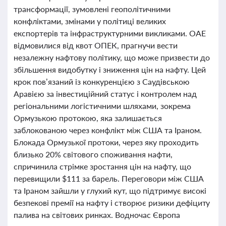
трансформації, зумовлені геополітичними
конфліктами, змінами у політиці великих
експортерів та інфраструктурними викликами. ОАЕ
відмовилися від квот ОПЕК, прагнучи вести
незалежну нафтову політику, що може призвести до
збільшення видобутку і зниження цін на нафту. Цей
крок пов’язаний із конкуренцією з Саудівською
Аравією за інвестиційний статус і контролем над
регіональними логістичними шляхами, зокрема
Ормузькою протокою, яка залишається
заблокованою через конфлікт між США та Іраном.
Блокада Ормузької протоки, через яку проходить
близько 20% світового споживання нафти,
спричинила стрімке зростання цін на нафту, що
перевищили $111 за барель. Переговори між США
та Іраном зайшли у глухий кут, що підтримує високі
безпекові премії на нафту і створює ризики дефіциту
палива на світових ринках. Водночас Європа