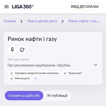
ВХІД ДО LIGA360
Головна
Теми в центрі уваги
Ринок нафти і газу
Ринок нафти і газу
ПРО ЩО ТЕМА:
Про регулювання видобування, обробки,
транспортування та реалізації нафти й природного
Паливно-енергетичний комплекс
Транспорт
газу, що критично важливо для енергетичної безпеки,
Металургія
+1
інвестицій у галузь та дотримання ліцензійних умов
діяльності
Головне за добу (AI)
Усі публікації