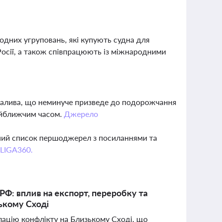
одних угруповань, які купують судна для
 Росії, а також співпрацюють із міжнародними
 палива, що неминуче призведе до подорожчання
найближчим часом.
Джерело
вний список першоджерел з посиланнями та
 LIGA360.
 РФ: вплив на експорт, переробку та
зькому Сході
алацію конфлікту на Близькому Сході, що