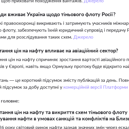
, щоб приховати походження вантажів.
Джерело
оди вживає Україна щодо тіньового флоту Росії?
кі правоохоронці викривають і затримують учасників міжнар
о флоту, забезпечують їхній юридичний супровід і передачу
ми для розслідування таких схем.
Джерело
тання цін на нафту впливає на авіаційний сектор?
ня цін на нафту спричиняє зростання вартості авіаційного
ків у Європі, навіть якщо Ормузьку протоку буде відкрито 
тань — це короткий підсумок змісту публікацій за день. По
 підсумок за добу доступні у
комерційній версії Платформи
 головне:
стання цін на нафту та викриття схем тіньового флоту
ування нафти в умовах санкцій та конфліктів на Бли
26 року світовий ринок нафти зазнав значних змін через еск