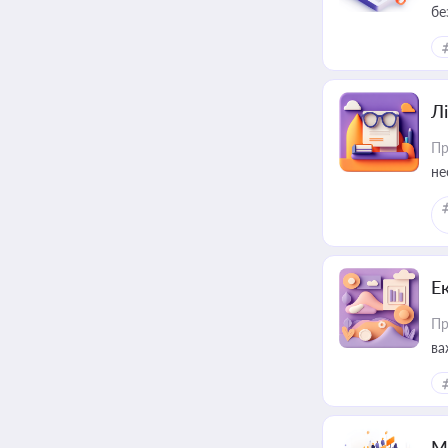
бе
Лі
Пр
не
Е
Пр
ва
за
М