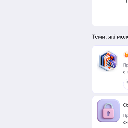
Теми, які мож
Пр
он
О
Пр
ох