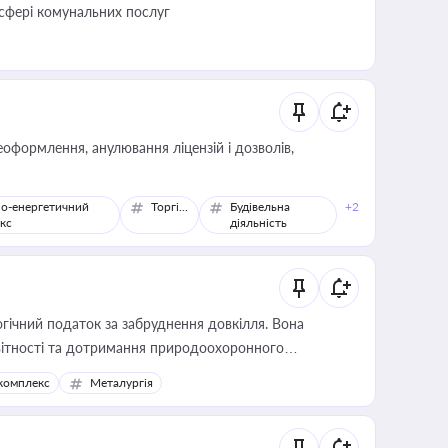
 сфері комунальних послуг
оформлення, анулювання ліцензій і дозволів,
о-енергетичний
Торгівля
Будівельна
+2
кс
діяльність
гічний податок за забруднення довкілля. Вона
звітності та дотримання природоохоронного
комплекс
Металургія