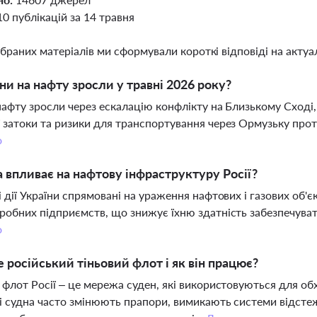
10 публікацій за 14 травня
ібраних матеріалів ми сформували короткі відповіді на актуал
ни на нафту зросли у травні 2026 року?
нафту зросли через ескалацію конфлікту на Близькому Сході,
 затоки та ризики для транспортування через Ормузьку прот
о
а впливає на нафтову інфраструктуру Росії?
і дії України спрямовані на ураження нафтових і газових об'є
робних підприємств, що знижує їхню здатність забезпечува
о
 російський тіньовий флот і як він працює?
 флот Росії – це мережа суден, які використовуються для о
і судна часто змінюють прапори, вимикають системи відсте