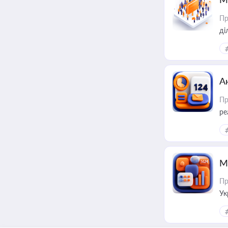
Пр
А
Пр
ре
М
Пр
Ук
ін