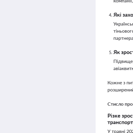
компанії
Які зах
Українсь
тіньовог
партнера
Як зрос
Підвищен
авіаквит
Кожне з пи
розширений
Стисло про
Різке зро
транспорт
У травні 20