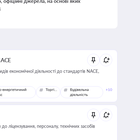
о, офіційні джерела, на основі яких
к
NACE
идів економічної діяльності до стандартів NACE,
о-енергетичний
Торгівля
Будівельна
+10
кс
діяльність
о ліцензування, персоналу, технічних засобів