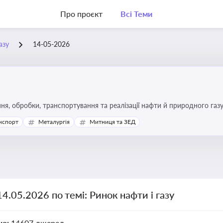
Про проєкт
Всі Теми
азу
14-05-2026
я, обробки, транспортування та реалізації нафти й природного газ
ь та дотримання ліцензійних умов діяльності
нспорт
Металургія
Митниця та ЗЕД
14.05.2026 по темі: Ринок нафти і газу
но:
14607 джерел