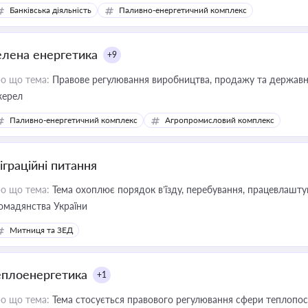
Банківська діяльність
Паливно-енергетичний комплекс
елена енергетика
+9
о що тема:
Правове регулювання виробництва, продажу та державної
ерел
Паливно-енергетичний комплекс
Агропромисловий комплекс
іграційні питання
о що тема:
Тема охоплює порядок в’їзду, перебування, працевлаштув
омадянства України
Митниця та ЗЕД
еплоенергетика
+1
о що тема:
Тема стосується правового регулювання сфери теплопост