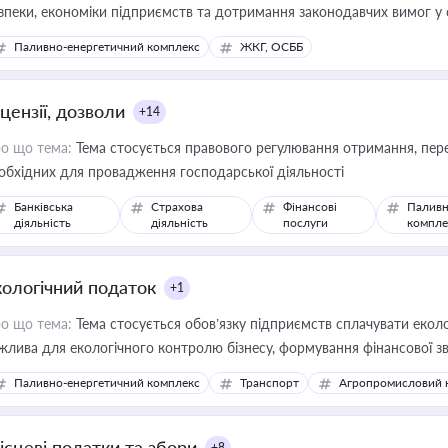
зпеки, економіки підприємств та дотримання законодавчих вимог у
Паливно-енергетичний комплекс
ЖКГ, ОСББ
цензії, дозволи
+14
о що тема:
Тема стосується правового регулювання отримання, пере
обхідних для провадження господарської діяльності
Банківська
Страхова
Фінансові
Паливн
діяльність
діяльність
послуги
компле
кологічний податок
+1
о що тема:
Тема стосується обов’язку підприємств сплачувати еколо
жлива для екологічного контролю бізнесу, формування фінансової 
конодавства
Паливно-енергетичний комплекс
Транспорт
Агропромисловий 
ісцеві податки та збори
+8