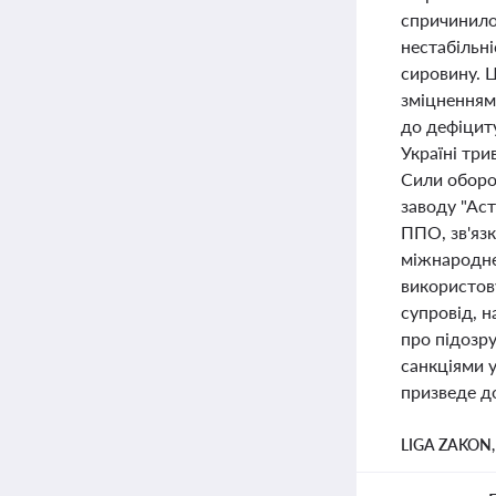
спричинило 
нестабільні
сировину. 
зміцненням
до дефіциту
Україні три
Сили оборо
заводу "Ас
ППО, зв'язк
міжнародне 
використов
супровід, н
про підозр
санкціями у
призведе д
LIGA ZAKON