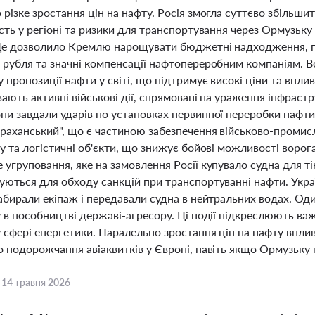
різке зростання цін на нафту. Росія змогла суттєво збільши
сть у регіоні та ризики для транспортування через Ормузьк
Це дозволило Кремлю нарощувати бюджетні надходження, п
 рубля та значні компенсації нафтопереробним компаніям. В
 пропозиції нафти у світі, що підтримує високі ціни та впли
вають активні військові дії, спрямовані на ураження інфрастр
ни завдали ударів по установках первинної переробки нафт
траханський", що є частиною забезпечення військово-проми
у та логістичні об'єкти, що знижує бойові можливості воро
угруповання, яке на замовлення Росії купувало судна для т
уються для обходу санкцій при транспортуванні нафти. Укра
абирали екіпаж і передавали судна в нейтральних водах. Од
у в пособництві державі-агресору. Ці події підкреслюють в
 сфері енергетики. Паралельно зростання цін на нафту вплив
о подорожчання авіаквитків у Європі, навіть якщо Ормузьку
,
14 травня 2026