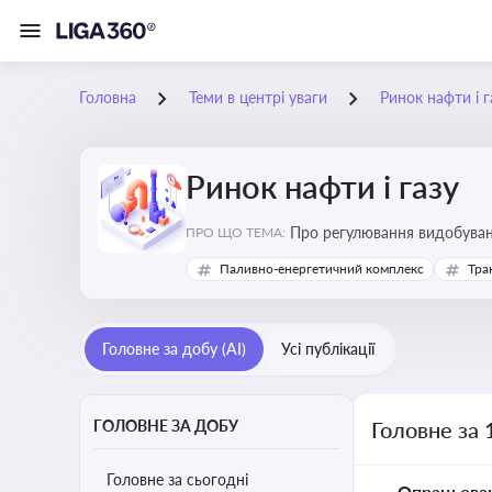
Головна
Теми в центрі уваги
Ринок нафти і г
Ринок нафти і газу
Про регулювання видобуванн
ПРО ЩО ТЕМА:
безпеки, інвестицій у галуз
Паливно-енергетичний комплекс
Тра
Головне за добу (AI)
Усі публікації
ГОЛОВНЕ ЗА ДОБУ
Головне за 
Головне за сьогодні
Опрацьова