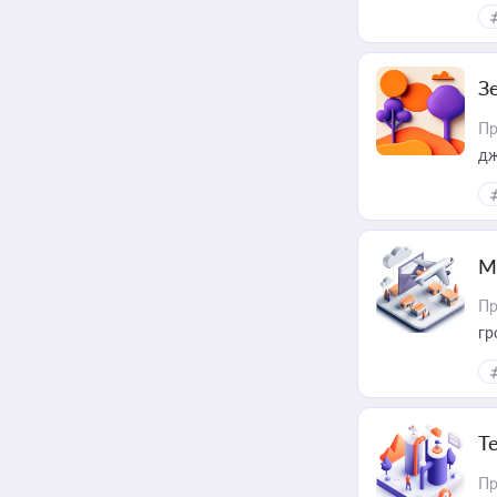
З
Пр
дж
М
Пр
гр
Т
Пр