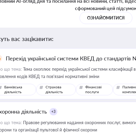
Повний AI-огляд дня та посилання на всі новини, статті, віде
сформований цей підсумо
ОЗНАЙОМИТИСЯ
уть вас зацікавити:
Перехід української системи КВЕД до стандартів 
о що тема:
Тема охоплює перехід української системи класифікації в
овлення кодів КВЕД та пов'язані нормативні зміни
Банківська
Страхова
Фінансові
Паливн
діяльність
діяльність
послуги
компле
хоронна діяльність
+3
о що тема:
Правове регулювання надання охоронних послуг, вимоги д
орони та організації пультової й фізичної охорони