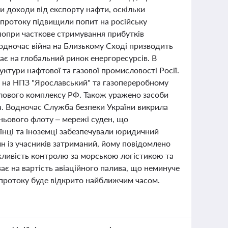
ти доходи від експорту нафти, оскільки
у протоку підвищили попит на російську
опри часткове стримування прибутків
одночас війна на Близькому Сході призводить
ває на глобальний ринок енергоресурсів. В
уктури нафтової та газової промисловості Росії.
и на НПЗ "Ярославський" та газопереробному
слового комплексу РФ. Також уражено засоби
га. Водночас Служба безпеки України викрила
іньового флоту – мережі суден, що
їнці та іноземці забезпечували юридичний
ин із учасників затриманий, йому повідомлено
ажливість контролю за морською логістикою та
ає на вартість авіаційного палива, що неминуче
 протоку буде відкрито найближчим часом.