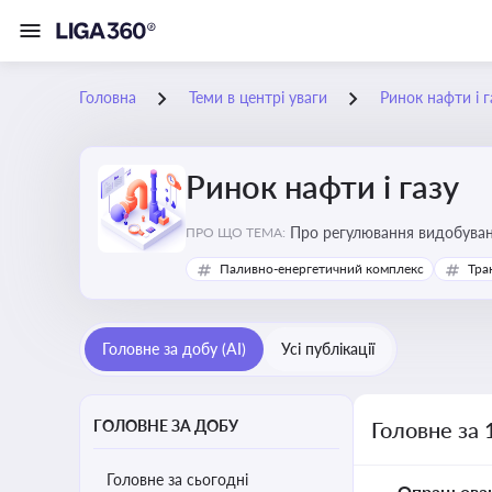
Головна
Теми в центрі уваги
Ринок нафти і г
Ринок нафти і газу
Про регулювання видобуванн
ПРО ЩО ТЕМА:
безпеки, інвестицій у галуз
Паливно-енергетичний комплекс
Тра
Головне за добу (AI)
Усі публікації
ГОЛОВНЕ ЗА ДОБУ
Головне за 
Головне за сьогодні
Опрацьова