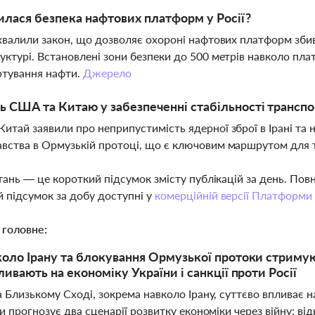
илася безпека нафтових платформ у Росії?
ухвалили закон, що дозволяє охороні нафтових платформ зби
уктурі. Встановлені зони безпеки до 500 метрів навколо пл
ртування нафти.
Джерело
ь США та Китаю у забезпеченні стабільності трансп
итай заявили про неприпустимість ядерної зброї в Ірані та
вства в Ормузькій протоці, що є ключовим маршрутом для т
тань — це короткий підсумок змісту публікацій за день. По
 підсумок за добу доступні у
комерційній версії Платформи
 головне:
коло Ірану та блокування Ормузької протоки стриму
ливають на економіку України і санкції проти Росії
 Близькому Сході, зокрема навколо Ірану, суттєво впливає н
и прогнозує два сценарії розвитку економіки через війну: в