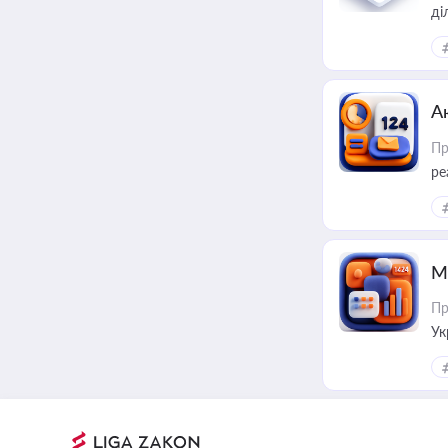
А
Пр
ре
М
Пр
Ук
ін