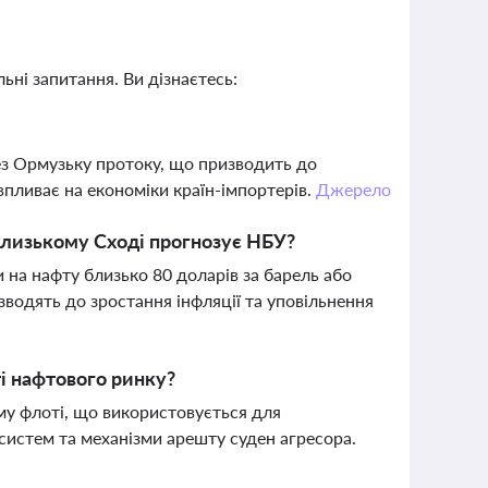
ьні запитання. Ви дізнаєтесь:
ез Ормузьку протоку, що призводить до
 впливає на економіки країн-імпортерів.
Джерело
 Близькому Сході прогнозує НБУ?
 на нафту близько 80 доларів за барель або
зводять до зростання інфляції та уповільнення
ті нафтового ринку?
ому флоті, що використовується для
систем та механізми арешту суден агресора.