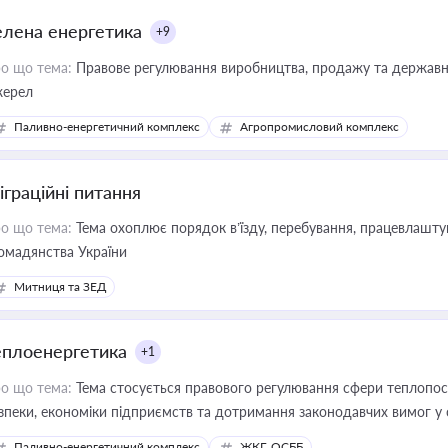
елена енергетика
+9
о що тема:
Правове регулювання виробництва, продажу та державної
ерел
Паливно-енергетичний комплекс
Агропромисловий комплекс
іграційні питання
о що тема:
Тема охоплює порядок в’їзду, перебування, працевлаштув
омадянства України
Митниця та ЗЕД
еплоенергетика
+1
о що тема:
Тема стосується правового регулювання сфери теплопост
зпеки, економіки підприємств та дотримання законодавчих вимог у
Паливно-енергетичний комплекс
ЖКГ, ОСББ