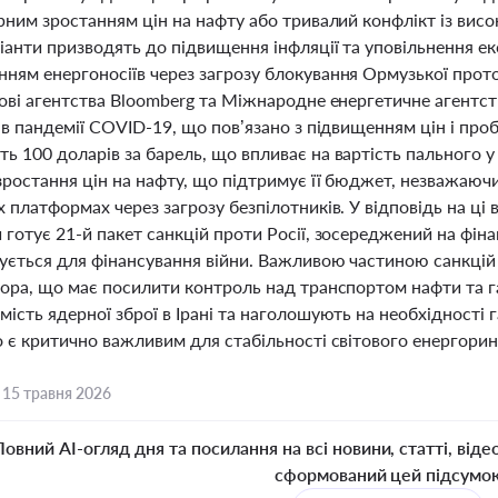
рним зростанням цін на нафту або тривалий конфлікт із висо
анти призводять до підвищення інфляції та уповільнення еко
ням енергоносіїв через загрозу блокування Ормузької про
тові агентства Bloomberg та Міжнародне енергетичне агентс
ів пандемії COVID-19, що пов’язано з підвищенням цін і про
 100 доларів за барель, що впливає на вартість пального у
 зростання цін на нафту, що підтримує її бюджет, незважаюч
 платформах через загрозу безпілотників. У відповідь на ці
готує 21-й пакет санкцій проти Росії, зосереджений на фіна
ується для фінансування війни. Важливою частиною санкцій
сора, що має посилити контроль над транспортом нафти та 
ість ядерної зброї в Ірані та наголошують на необхідності
 є критично важливим для стабільності світового енергорин
,
15 травня 2026
Повний AI-огляд дня та посилання на всі новини, статті, віде
сформований цей підсумо