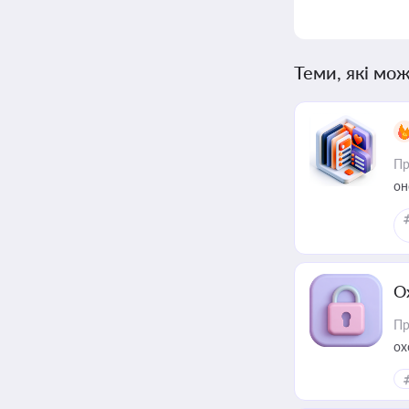
Теми, які мож
Пр
он
О
Пр
ох