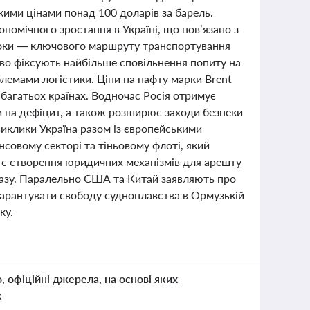
кими цінами понад 100 доларів за барель.
номічного зростання в Україні, що пов’язано з
токи — ключового маршруту транспортування
тво фіксують найбільше сповільнення попиту на
блемами логістики. Ціни на нафту марки Brent
 багатьох країнах. Водночас Росія отримує
и на дефіцит, а також розширює заходи безпеки
 виклики Україна разом із європейськими
нсовому секторі та тіньовому флоті, який
 є створення юридичних механізмів для арешту
газу. Паралельно США та Китай заявляють про
 гарантувати свободу судноплавства в Ормузькій
ку.
о, офіційні джерела, на основі яких
к