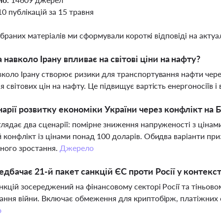
10 публікацій за 15 травня
ібраних матеріалів ми сформували короткі відповіді на актуал
а навколо Ірану впливає на світові ціни на нафту?
вколо Ірану створює ризики для транспортування нафти чер
я світових цін на нафту. Це підвищує вартість енергоносіїв і
нарії розвитку економіки України через конфлікт на
лядає два сценарії: помірне зниження напруженості з цінами
 конфлікт із цінами понад 100 доларів. Обидва варіанти при
ного зростання.
Джерело
дбачає 21-й пакет санкцій ЄС проти Росії у контекс
нкцій зосереджений на фінансовому секторі Росії та тіньов
ання війни. Включає обмеження для криптобірж, платіжних 
о