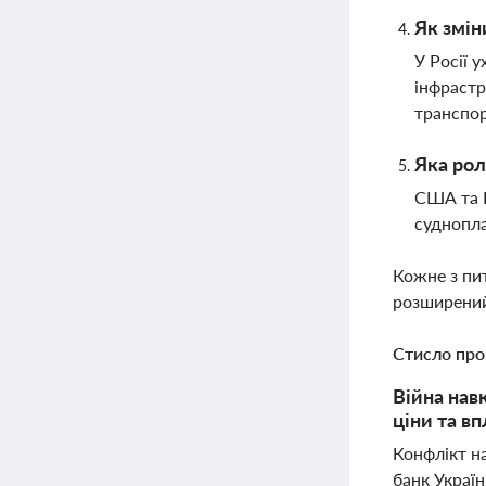
Як змін
У Росії 
інфрастр
транспо
Яка рол
США та К
суднопла
Кожне з пи
розширений
Стисло про
Війна нав
ціни та вп
Конфлікт на
банк Україн