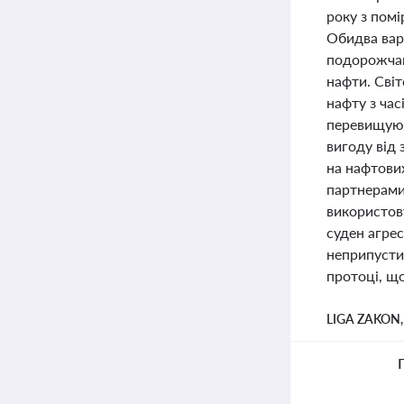
року з помі
Обидва варі
подорожчан
нафти. Сві
нафту з час
перевищують
вигоду від
на нафтових
партнерами 
використов
суден агре
неприпустим
протоці, що
LIGA ZAKON