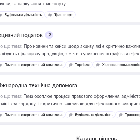
ділянки, за паркування транспорту
Будівельна діяльність
Транспорт
кцизний податок
+3
о що тема:
Про новини та кейси щодо акцизу, які є критично важли
алізують підакцизну продукцію, з метою уникнення штрафів та ефек
Паливно-енергетичний комплекс
Торгівля
Харчова промисловіс
іжнародна технічна допомога
о що тема:
Тема охоплює процеси правового оформлення, адміністр
раїні з-за кордону, і є критично важливою для ефективного використ
фраструктурних проєктів
Паливно-енергетичний комплекс
Будівельна діяльність
Транспо
Каталог рішень