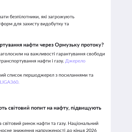
вати безпілотники, які загрожують
атформ для захисту видобутку та
ортування нафти через Ормузьку протоку?
 наголосили на важливості гарантування свободи
ранспортування нафти і газу.
Джерело
вний список першоджерел з посиланнями та
 LIGA360.
ють світовий попит на нафту, підвищують
а світовий ринок нафти та газу. Національний
ідносне зниження напруженості до кінця 2026