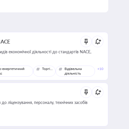
NACE
идів економічної діяльності до стандартів NACE,
о-енергетичний
Торгівля
Будівельна
+10
кс
діяльність
о ліцензування, персоналу, технічних засобів