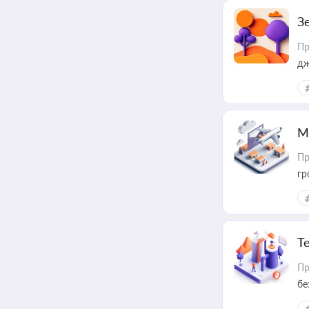
З
Пр
дж
М
Пр
гр
Т
Пр
бе