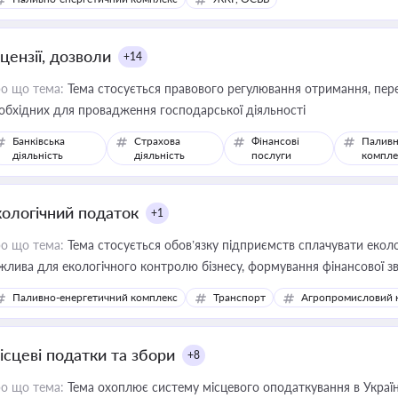
цензії, дозволи
+14
о що тема:
Тема стосується правового регулювання отримання, пере
обхідних для провадження господарської діяльності
Банківська
Страхова
Фінансові
Паливн
діяльність
діяльність
послуги
компле
кологічний податок
+1
о що тема:
Тема стосується обов’язку підприємств сплачувати еколо
жлива для екологічного контролю бізнесу, формування фінансової 
конодавства
Паливно-енергетичний комплекс
Транспорт
Агропромисловий 
ісцеві податки та збори
+8
о що тема:
Тема охоплює систему місцевого оподаткування в Україні