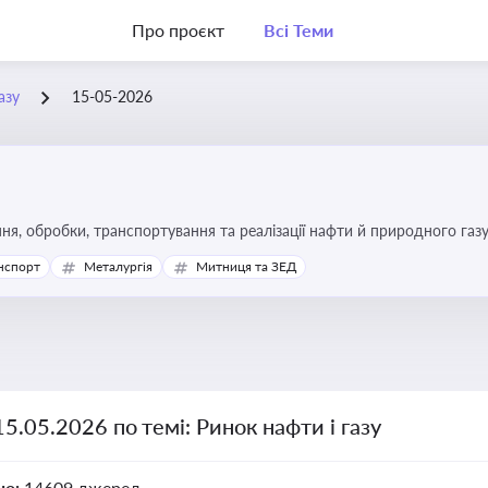
Про проєкт
Всі Теми
азу
15-05-2026
я, обробки, транспортування та реалізації нафти й природного газ
ь та дотримання ліцензійних умов діяльності
нспорт
Металургія
Митниця та ЗЕД
15.05.2026 по темі: Ринок нафти і газу
но:
14609 джерел