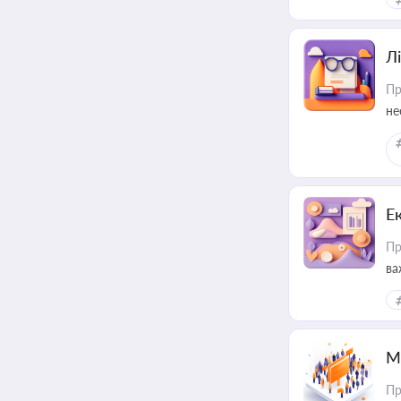
Лі
Пр
не
Е
Пр
ва
за
М
Пр