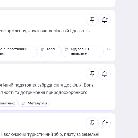
оформлення, анулювання ліцензій і дозволів,
о-енергетичний
Торгівля
Будівельна
+2
кс
діяльність
гічний податок за забруднення довкілля. Вона
звітності та дотримання природоохоронного
комплекс
Металургія
, включаючи туристичний збір, плату за земельні