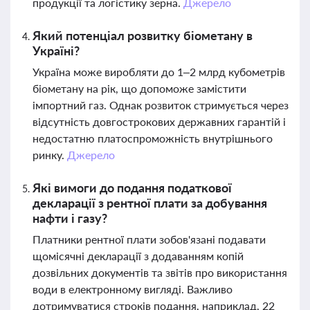
продукції та логістику зерна.
Джерело
Який потенціал розвитку біометану в
Україні?
Україна може виробляти до 1–2 млрд кубометрів
біометану на рік, що допоможе замістити
імпортний газ. Однак розвиток стримується через
відсутність довгострокових державних гарантій і
недостатню платоспроможність внутрішнього
ринку.
Джерело
Які вимоги до подання податкової
декларації з рентної плати за добування
нафти і газу?
Платники рентної плати зобов'язані подавати
щомісячні декларації з додаванням копій
дозвільних документів та звітів про використання
води в електронному вигляді. Важливо
дотримуватися строків подання, наприклад, 22