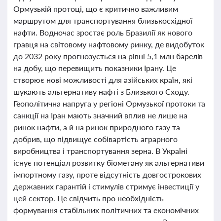
Ормузькій протоці, що є критично важливим
маршрутом для транспортування близькосхідної
нафти. Водночас зростає роль Бразилії як нового
гравця на світовому нафтовому ринку, де видобуток
до 2032 року прогнозується на рівні 5,1 млн барелів
на добу, що перевищить показники Ірану. Це
створює нові можливості для азійських країн, які
шукають альтернативу нафті з Близького Сходу.
Геополітична напруга у регіоні Ормузької протоки та
санкції на Іран мають значний вплив не лише на
ринок нафти, а й на ринок природного газу та
добрив, що підвищує собівартість аграрного
виробництва і транспортування зерна. В Україні
існує потенціал розвитку біометану як альтернативи
імпортному газу, проте відсутність довгострокових
державних гарантій і стимулів стримує інвестиції у
цей сектор. Це свідчить про необхідність
формування стабільних політичних та економічних