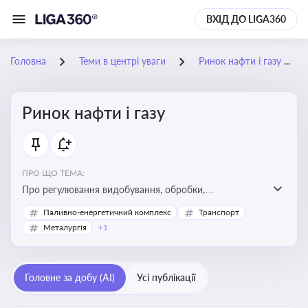
ВХІД ДО LIGA360
Головна
Теми в центрі уваги
Ринок нафти і газу
Ринок нафти і газу
ПРО ЩО ТЕМА:
Про регулювання видобування, обробки,
транспортування та реалізації нафти й природного
Паливно-енергетичний комплекс
Транспорт
газу, що критично важливо для енергетичної безпеки,
Металургія
+1
інвестицій у галузь та дотримання ліцензійних умов
діяльності
Головне за добу (AI)
Усі публікації