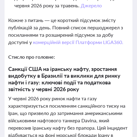
червня 2026 року за травень.
Джерело
Кожне з питань — це короткий підсумок змісту
публікацій за день. Повний список першоджерел з
посиланнями та розширений підсумок за добу
доступні у
комерційній версії Платформи LIGA360.
Стисло про головне:
Санкції США на іранську нафту, зростання
видобутку в Бразилії та виклики для ринку
нафти і газу: ключові події та податкова
звітність у червні 2026 року
У червні 2026 року ринок нафти та газу
характеризується посиленням санкційного тиску на
Іран, що призвело до затримання американськими
військовими нафтового танкера Davina, який
перевозив іранську нафту без прапора. Цей інцидент
відбувається на фоні морської блокади Ірану в