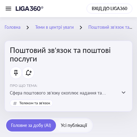
ВХІД ДО LIGA360
Головна
Теми в центрі уваги
Поштовий зв’язок та поштові послуги
Поштовий зв’язок та поштові
послуги
ПРО ЩО ТЕМА:
Сфера поштового зв’язку охоплює надання та
контроль послуг поштового обслуговування, що
Телеком та зв'язок
регулюється спеціальним законодавством. Для
бізнесу та юристів це важливо для дотримання
ліцензійних умов, участі в державних реєстрах і
Головне за добу (AI)
Усі публікації
забезпечення прав споживачів.