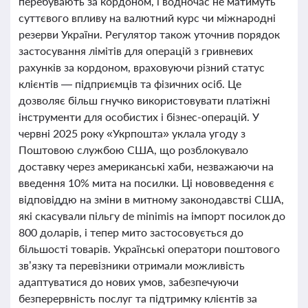
перебувають за кордоном, і водночас не матимуть
суттєвого впливу на валютний курс чи міжнародні
резерви України. Регулятор також уточнив порядок
застосування лімітів для операцій з гривневих
рахунків за кордоном, враховуючи різний статус
клієнтів — підприємців та фізичних осіб. Це
дозволяє більш гнучко використовувати платіжні
інструменти для особистих і бізнес-операцій. У
червні 2025 року «Укрпошта» уклала угоду з
Поштовою службою США, що розблокувало
доставку через американські хаби, незважаючи на
введення 10% мита на посилки. Ці нововведення є
відповіддю на зміни в митному законодавстві США,
які скасували пільгу de minimis на імпорт посилок до
800 доларів, і тепер мито застосовується до
більшості товарів. Українські оператори поштового
зв’язку та перевізники отримали можливість
адаптуватися до нових умов, забезпечуючи
безперервність послуг та підтримку клієнтів за