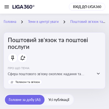
ВХІД ДО LIGA360
Головна
Теми в центрі уваги
Поштовий зв’язок та поштові послуги
Поштовий зв’язок та поштові
послуги
ПРО ЩО ТЕМА:
Сфера поштового зв’язку охоплює надання та
контроль послуг поштового обслуговування, що
Телеком та зв'язок
регулюється спеціальним законодавством. Для
бізнесу та юристів це важливо для дотримання
ліцензійних умов, участі в державних реєстрах і
Головне за добу (AI)
Усі публікації
забезпечення прав споживачів.