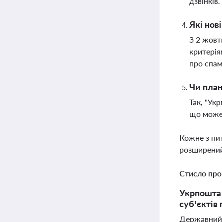
дзвінків.
Які нов
З 2 жовт
критерія
про спа
Чи план
Так, "Ук
що може 
Кожне з пи
розширений
Стисло про
Укрпошта 
суб’єктів
Державний 