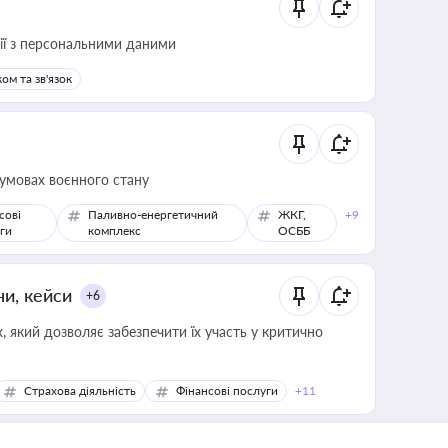
 дії з персональними даними
ом та зв'язок
 умовах воєнного стану
сові
Паливно-енергетичний
ЖКГ,
+9
ги
комплекс
ОСББ
ни, кейси
+6
 який дозволяє забезпечити їх участь у критично
Страхова діяльність
Фінансові послуги
+11