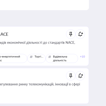
NACE
идів економічної діяльності до стандартів NACE,
о-енергетичний
Торгівля
Будівельна
+10
кс
діяльність
регулювання ринку телекомунікацій, інновації в сфері