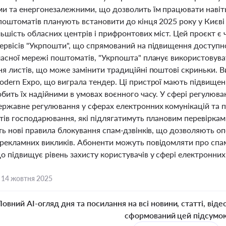
 та енергонезалежними, що дозволить їм працювати навіть п
поштоматів планують встановити до кінця 2025 року у Києві 
ьшість обласних центрів і прифронтових міст. Цей проєкт є
рвісів "Укрпошти", що спрямований на підвищення доступнос
ласної мережі поштоматів, "Укрпошта" планує використовуват
ня листів, що може замінити традиційні поштові скриньки. 
dern Expo, що виграла тендер. Ці пристрої мають підвищені
бить їх надійними в умовах воєнного часу. У сфері регулюва
ржавне регулювання у сферах електронних комунікацій та по
тів господарювання, які підлягатимуть плановим перевіркам 
ють нові правила блокування спам-дзвінків, що дозволяють о
рекламних викликів. Абоненти можуть повідомляти про спа
 підвищує рівень захисту користувачів у сфері електронних
,
14 жовтня 2025
Повний AI-огляд дня та посилання на всі новини, статті, віде
сформований цей підсумо