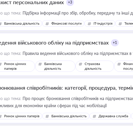
ахист персональних даних
+3
о що тема:
Підбірка інформації про збір, обробку, передачу та інші
Банківська діяльність
Фінансові послуги
IT-індустрія
Телек
едення військового обліку на підприємствах
+1
о що тема:
Правила ведення військового обліку на підприємствах в
Ринок цінних
Банківська
Страхова
Фінан
паперів
діяльність
діяльність
послу
ронювання співробітників: категорії, процедура, термі
о що тема:
Про процес бронювання співробітників на підприємствах,
жливих для економіки країни сферах під час мобілізації
Ринок цінних паперів
Банківська діяльність
Державна служба