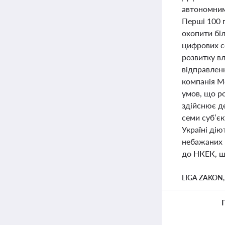
автономними
Перші 100 
охопити біл
цифрових се
розвитку в
відправлен
компанія Mo
умов, що ро
здійснює де
семи суб’єк
Україні ді
небажаних 
до НКЕК, що
LIGA ZAKON