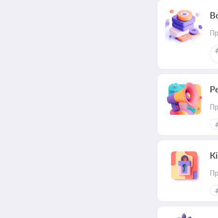
В
Пр
Р
Пр
К
Пр