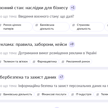
оєнний стан: наслідки для бізнесу
+1
о що тема:
Введення воєнного стану: що далі?
Ринок цінних
Банківська
Страхова
паперів
діяльність
діяльність
еклама: правила, заборони, кейси
+9
о що тема:
Дотримання вимог розміщення реклами в Україні
Телеком та зв'язок
Фармацевтика
Рекламний ринок
ібербезпека та захист даних
+7
о що тема:
Інформаційна безпека та захист персональних даних на 
Банківська діяльність
Фінансові послуги
IT-індустрія
Телек