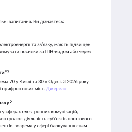
ьні запитання. Ви дізнаєтесь:
ектроенергії та зв’язку, мають підвищені
римувати посилки за ПІН-кодом або через
ти"?
ма 70 у Києві та 30 в Одесі. З 2026 року
і прифронтових міст.
Джерело
язку?
у сферах електронних комунікацій,
контролює діяльність суб’єктів поштового
нентів, зокрема у сфері блокування спам-