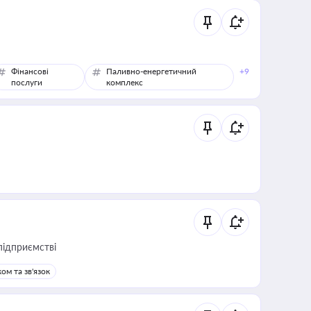
Фінансові
Паливно-енергетичний
+9
послуги
комплекс
підприємстві
ом та зв'язок