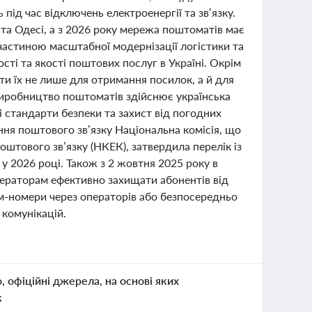
ід час відключень електроенергії та зв’язку.
та Одесі, а з 2026 року мережа поштоматів має
 частиною масштабної модернізації логістики та
ті та якості поштових послуг в Україні. Окрім
и їх не лише для отримання посилок, а й для
Виробництво поштоматів здійснює українська
 стандарти безпеки та захист від погодних
ння поштового зв’язку Національна комісія, що
штового зв’язку (НКЕК), затвердила перелік із
у 2026 році. Також з 2 жовтня 2025 року в
ператорам ефективно захищати абонентів від
м-номери через операторів або безпосередньо
 комунікацій.
о, офіційні джерела, на основі яких
к