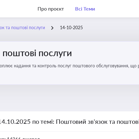
Про проєкт
Всі Теми
ок та поштові послуги
14-10-2025
 поштові послуги
хоплює надання та контроль послуг поштового обслуговування, що 
во для дотримання ліцензійних умов, участі в державних реєстрах і 
14.10.2025 по темі: Поштовий зв’язок та поштов
но:
14366 джерел