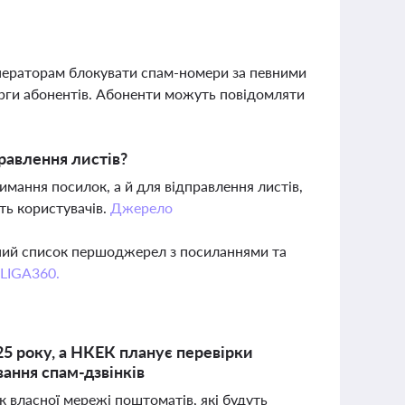
операторам блокувати спам-номери за певними
карги абонентів. Абоненти можуть повідомляти
равлення листів?
мання посилок, а й для відправлення листів,
ть користувачів.
Джерело
вний список першоджерел з посиланнями та
 LIGA360.
5 року, а НКЕК планує перевірки
вання спам-дзвінків
 власної мережі поштоматів, які будуть