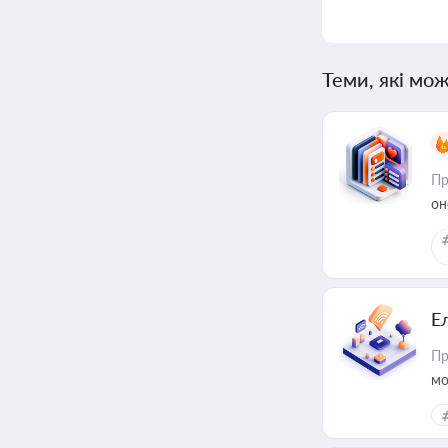
Теми, які мож
Пр
он
Е
Пр
мо