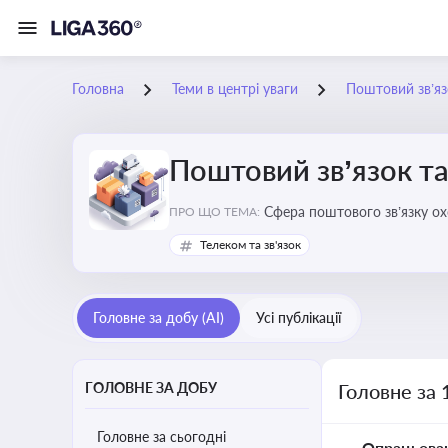
Головна
Теми в центрі уваги
Поштовий зв’яз
Поштовий зв’язок та
Сфера поштового зв’язку о
ПРО ЩО ТЕМА:
бізнесу та юристів це важли
Телеком та зв'язок
Головне за добу (AI)
Усі публікації
ГОЛОВНЕ ЗА ДОБУ
Головне за 
Головне за сьогодні
Опрацьова