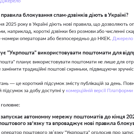
Джерело
і правила блокування спам-дзвінків діють в Україні?
ня 2025 року в Україні діють нові правила, що дозволяють 
ми, наприклад, короткі дзвінки без розмови або численні с
м-номери операторам або безпосередньо до НКЕК.
Джерело
ує "Укрпошта" використовувати поштомати для відп
рпошта" планує використовувати поштомати не лише для отри
замінити традиційні поштові скриньки, підвищуючи зручніс
тань — це короткий підсумок змісту публікацій за день. По
 підсумок за добу доступні у
комерційній версії Платформи
 головне:
запускає автономну мережу поштоматів до кінця 202
 поштового зв’язку та впроваджує нові правила блоку
оператор поштового зв’язку "Укрпошта" оголосив про запуск