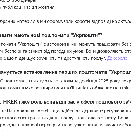
5 публікацій за 14 жовтня
ібраних матеріалів ми сформували короткі відповіді на актуал
еваги мають нові поштомати "Укрпошти"?
томати "Укрпошти" є автономними, можуть працювати без ел
и безпеки та захист від погодних умов. Вони дозволяють от
ок, що підвищує зручність та доступність послуг.
Джерело
анується встановлення перших поштоматів "Укрпош
0 поштоматів планують встановити до кінця 2025 року, зокре
оштоматів має розширитися на більшість обласних центрів 
 НКЕК і яку роль вона відіграє у сфері поштового зв’
е Національна комісія, що здійснює державне регулювання 
тотного спектра та надання послуг поштового зв’язку. Вона 
 проводить планові перевірки та регулює питання захисту або