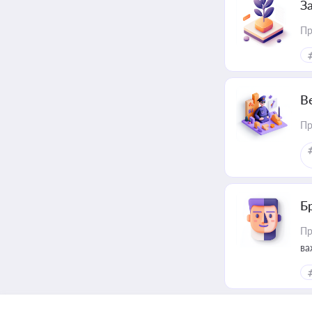
З
Пр
В
Пр
Б
Пр
ва