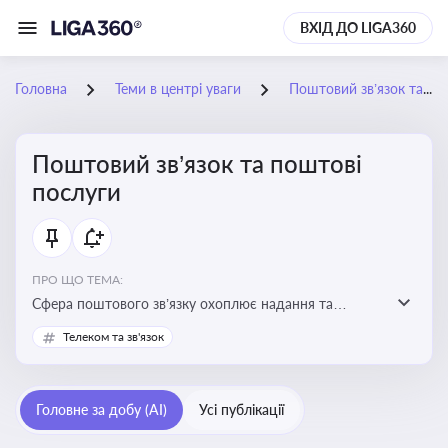
ВХІД ДО LIGA360
Головна
Теми в центрі уваги
Поштовий зв’язок та поштові послуги
Поштовий зв’язок та поштові
послуги
ПРО ЩО ТЕМА:
Сфера поштового зв’язку охоплює надання та
контроль послуг поштового обслуговування, що
Телеком та зв'язок
регулюється спеціальним законодавством. Для
бізнесу та юристів це важливо для дотримання
ліцензійних умов, участі в державних реєстрах і
Головне за добу (AI)
Усі публікації
забезпечення прав споживачів.