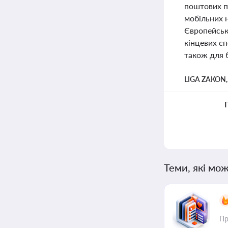
поштових п
мобільних н
Європейськ
кінцевих сп
також для б
LIGA ZAKON
Теми, які мож
Пр