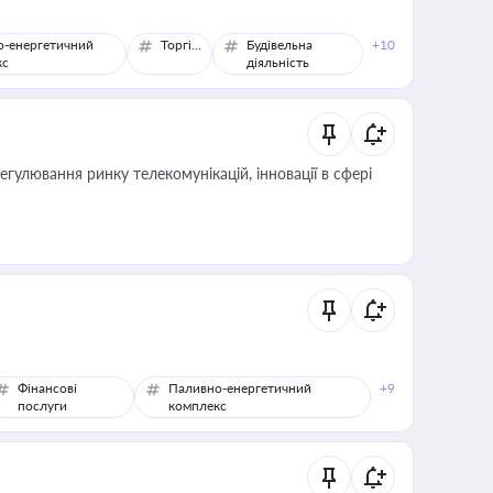
о-енергетичний
Торгівля
Будівельна
+10
кс
діяльність
регулювання ринку телекомунікацій, інновації в сфері
Фінансові
Паливно-енергетичний
+9
послуги
комплекс