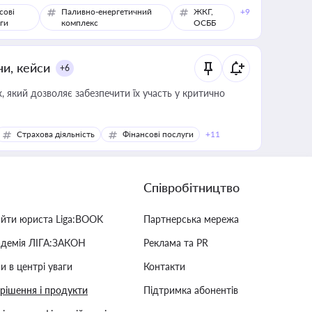
сові
Паливно-енергетичний
ЖКГ,
+9
ги
комплекс
ОСББ
ни, кейси
+6
 який дозволяє забезпечити їх участь у критично
Страхова діяльність
Фінансові послуги
+11
Співробітництво
айти юриста Liga:BOOK
Партнерська мережа
адемія ЛІГА:ЗАКОН
Реклама та PR
и в центрі уваги
Контакти
 рішення і продукти
Підтримка абонентів