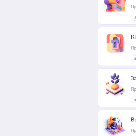
Пр
К
Пр
З
Пр
В
Пр