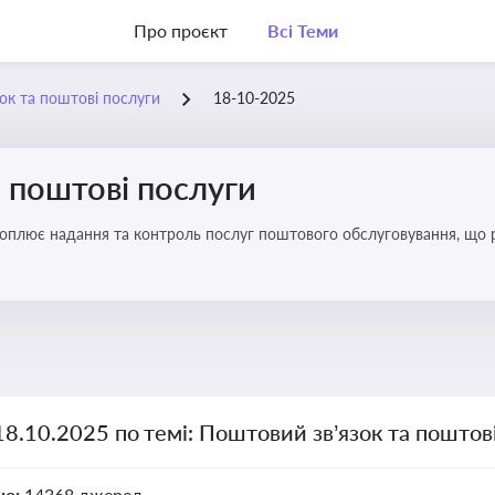
Про проєкт
Всі Теми
ок та поштові послуги
18-10-2025
 поштові послуги
хоплює надання та контроль послуг поштового обслуговування, що 
во для дотримання ліцензійних умов, участі в державних реєстрах і 
18.10.2025 по темі: Поштовий зв’язок та поштов
но:
14368 джерел