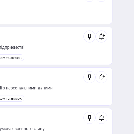
підприємстві
ом та зв'язок
 дії з персональними даними
ом та зв'язок
 умовах воєнного стану