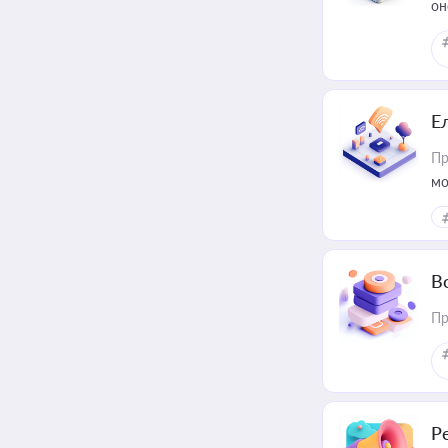
он
Е
Пр
мо
В
Пр
Р