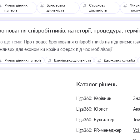
Ринок цінних
Банківська
Страхова
Фінан
паперів
діяльність
діяльність
послу
ронювання співробітників: категорії, процедура, термі
о що тема:
Про процес бронювання співробітників на підприємствах,
жливих для економіки країни сферах під час мобілізації
Ринок цінних паперів
Банківська діяльність
Державна служба
Каталог рішень
Liga360: Керівник
Зн
Liga360: Юрист
Ак
Liga360: Бухгалтер
Тем
Liga360: PR-менеджер
Усі