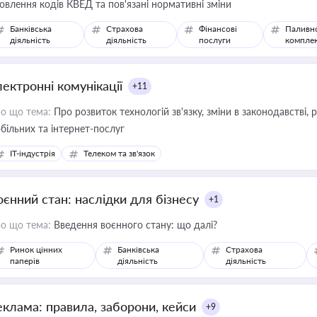
овлення кодів КВЕД та пов'язані нормативні зміни
Банківська
Страхова
Фінансові
Паливн
діяльність
діяльність
послуги
компле
лектронні комунікації
+11
о що тема:
Про розвиток технологій зв'язку, зміни в законодавстві, 
більних та інтернет-послуг
IT-індустрія
Телеком та зв'язок
оєнний стан: наслідки для бізнесу
+1
о що тема:
Введення воєнного стану: що далі?
Ринок цінних
Банківська
Страхова
паперів
діяльність
діяльність
еклама: правила, заборони, кейси
+9