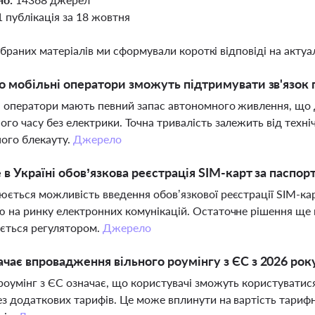
1 публікація за 18 жовтня
ібраних матеріалів ми сформували короткі відповіді на актуал
о мобільні оператори зможуть підтримувати зв'язок п
 оператори мають певний запас автономного живлення, що 
го часу без електрики. Точна тривалість залежить від техн
ого блекауту.
Джерело
 в Україні обов’язкова реєстрація SIM-карт за паспор
ється можливість введення обов’язкової реєстрації SIM-ка
 на ринку електронних комунікацій. Остаточне рішення ще 
ється регулятором.
Джерело
чає впровадження вільного роумінгу з ЄС з 2026 рок
роумінг з ЄС означає, що користувачі зможуть користуватис
з додаткових тарифів. Це може вплинути на вартість тарифн