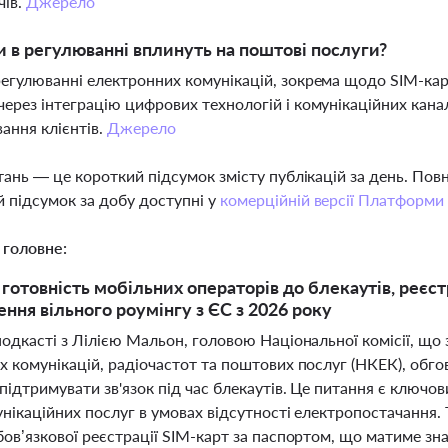
чів.
Джерело
и в регулюванні вплинуть на поштові послуги?
регулюванні електронних комунікацій, зокрема щодо SIM-кар
через інтеграцію цифрових технологій і комунікаційних кан
ання клієнтів.
Джерело
тань — це короткий підсумок змісту публікацій за день. По
 підсумок за добу доступні у
комерційній версії Платформи
 головне:
готовність мобільних операторів до блекаутів, реєст
ння вільного роумінгу з ЄС з 2026 року
подкасті з Лілією Мальон, головою Національної комісії, що
х комунікацій, радіочастот та поштових послуг (НКЕК), обг
підтримувати зв'язок під час блекаутів. Це питання є ключ
нікаційних послуг в умовах відсутності електропостачання.
ов’язкової реєстрації SIM-карт за паспортом, що матиме зн