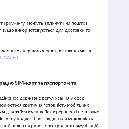
т і роумінгу, можуть вплинути на поштові
алів, що використовуються для доставки та
вний список першоджерел з посиланнями та
 LIGA360.
рацію SIM-карт за паспортом та
 здійснює державне регулювання у сфері
оворюється критична готовність мобільних
овим для забезпечення безперервності поштових
 Також у подкасті розглядається можливість
ачний вплив на ринок електронних комунікацій і