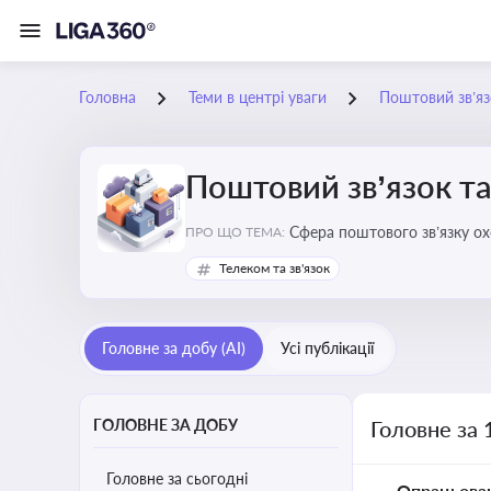
Головна
Теми в центрі уваги
Поштовий зв’яз
Поштовий зв’язок та
Сфера поштового зв’язку о
ПРО ЩО ТЕМА:
бізнесу та юристів це важли
Телеком та зв'язок
Головне за добу (AI)
Усі публікації
ГОЛОВНЕ ЗА ДОБУ
Головне за 
Головне за сьогодні
Опрацьова