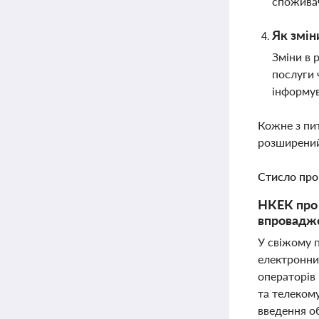
спожива
Як змін
Зміни в 
послуги 
інформув
Кожне з пи
розширений
Стисло про
НКЕК про 
впровадже
У свіжому 
електронни
операторів 
та телекому
введення об