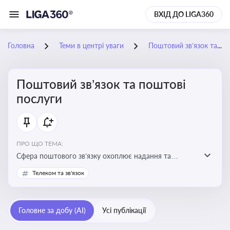
ВХІД ДО LIGA360
Головна
Теми в центрі уваги
Поштовий зв’язок та поштові послуги
Поштовий зв’язок та поштові
послуги
ПРО ЩО ТЕМА:
Сфера поштового зв’язку охоплює надання та
контроль послуг поштового обслуговування, що
Телеком та зв'язок
регулюється спеціальним законодавством. Для
бізнесу та юристів це важливо для дотримання
ліцензійних умов, участі в державних реєстрах і
Головне за добу (AI)
Усі публікації
забезпечення прав споживачів.