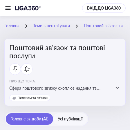
ВХІД ДО LIGA360
Головна
Теми в центрі уваги
Поштовий зв’язок та поштові послуги
Поштовий зв’язок та поштові
послуги
ПРО ЩО ТЕМА:
Сфера поштового зв’язку охоплює надання та
контроль послуг поштового обслуговування, що
Телеком та зв'язок
регулюється спеціальним законодавством. Для
бізнесу та юристів це важливо для дотримання
ліцензійних умов, участі в державних реєстрах і
Головне за добу (AI)
Усі публікації
забезпечення прав споживачів.