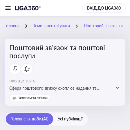
ВХІД ДО LIGA360
Головна
Теми в центрі уваги
Поштовий зв’язок та поштові послуги
Поштовий зв’язок та поштові
послуги
ПРО ЩО ТЕМА:
Сфера поштового зв’язку охоплює надання та
контроль послуг поштового обслуговування, що
Телеком та зв'язок
регулюється спеціальним законодавством. Для
бізнесу та юристів це важливо для дотримання
ліцензійних умов, участі в державних реєстрах і
Головне за добу (AI)
Усі публікації
забезпечення прав споживачів.