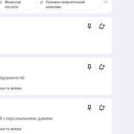
Фінансові
Паливно-енергетичний
+9
послуги
комплекс
підприємстві
ом та зв'язок
 дії з персональними даними
ом та зв'язок