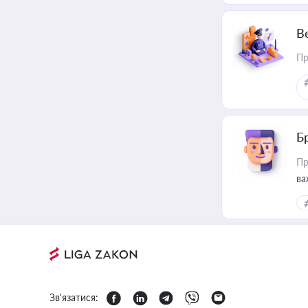
В
Пр
Б
Пр
ва
Зв'язатися: