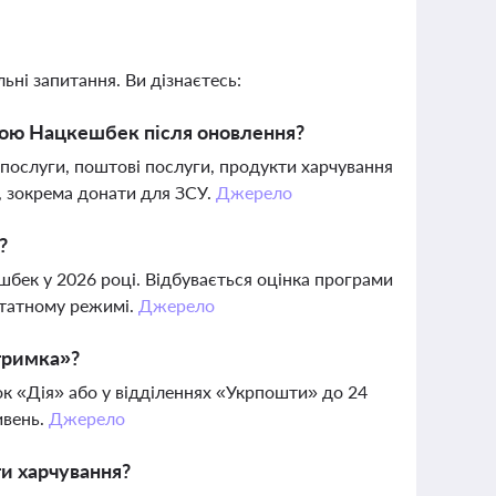
ьні запитання. Ви дізнаєтесь:
мою Нацкешбек після оновлення?
послуги, поштові послуги, продукти харчування
ь, зокрема донати для ЗСУ.
Джерело
?
бек у 2026 році. Відбувається оцінка програми
штатному режимі.
Джерело
тримка»?
к «Дія» або у відділеннях «Укрпошти» до 24
ивень.
Джерело
и харчування?