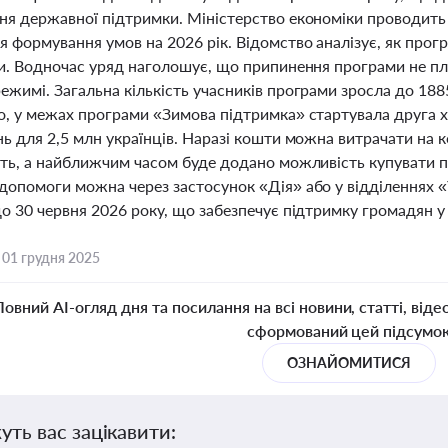
ня державної підтримки. Міністерство економіки проводить
 формування умов на 2026 рік. Відомство аналізує, як прог
ри. Водночас уряд наголошує, що припинення програми не пла
жимі. Загальна кількість учасників програми зросла до 1885
о, у межах програми «Зимова підтримка» стартувала друга х
ь для 2,5 млн українців. Наразі кошти можна витрачати на ко
сть, а найближчим часом буде додано можливість купувати п
допомоги можна через застосунок «Дія» або у відділеннях 
о 30 червня 2026 року, що забезпечує підтримку громадян у
,
01 грудня 2025
Повний AI-огляд дня та посилання на всі новини, статті, віде
сформований цей підсумо
ОЗНАЙОМИТИСЯ
уть вас зацікавити: