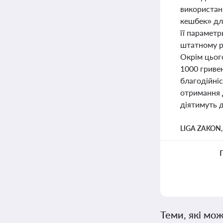
використан
кешбек» для
її парамет
штатному ре
Окрім цьог
1000 гривен
благодійні
отримання 
діятимуть д
LIGA ZAKON
Теми, які мож