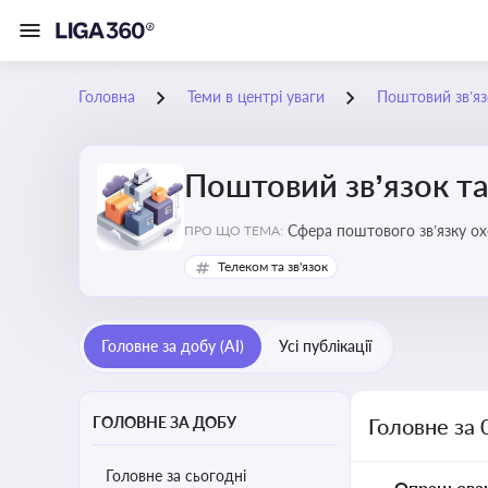
Головна
Теми в центрі уваги
Поштовий зв’яз
Поштовий зв’язок та
Сфера поштового зв’язку о
ПРО ЩО ТЕМА:
бізнесу та юристів це важли
Телеком та зв'язок
Головне за добу (AI)
Усі публікації
ГОЛОВНЕ ЗА ДОБУ
Головне за 
Головне за сьогодні
Опрацьова