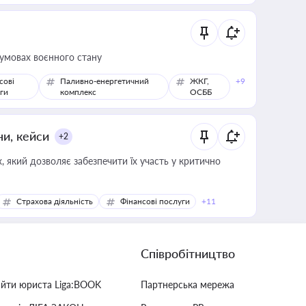
 умовах воєнного стану
сові
Паливно-енергетичний
ЖКГ,
+9
ги
комплекс
ОСББ
ни, кейси
+2
 який дозволяє забезпечити їх участь у критично
Страхова діяльність
Фінансові послуги
+11
Співробітництво
айти юриста Liga:BOOK
Партнерська мережа