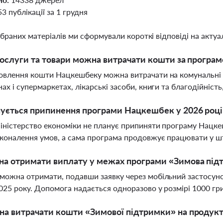
53 публікації за 1 грудня
ібраних матеріалів ми сформували короткі відповіді на актуал
послуги та товари можна витрачати кошти за програ
овлення кошти Нацкешбеку можна витрачати на комунальні 
нах і супермаркетах, лікарські засоби, книги та благодійніст
ується припинення програми Нацкешбек у 2026 році
іністерство економіки не планує припиняти програму Нацкеш
коналення умов, а сама програма продовжує працювати у 
на отримати виплату у межах програми «Зимова під
можна отримати, подавши заявку через мобільний застосуно
025 року. Допомога надається одноразово у розмірі 1000 гр
а витрачати кошти «Зимової підтримки» на продукт