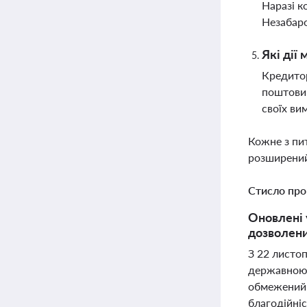
Наразі к
Незабаро
Які дії
Кредитор
поштовим
своїх ви
Кожне з пи
розширений
Стисло про
Оновлені 
дозволени
З 22 листоп
державною 
обмежений п
благодійніс