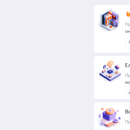
Пр
он
Е
Пр
мо
В
Пр