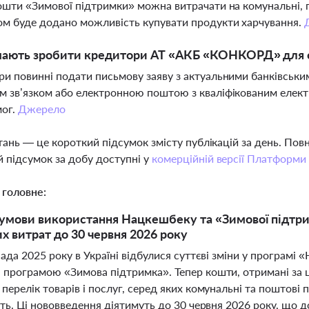
ошти «Зимової підтримки» можна витрачати на комунальні, по
м буде додано можливість купувати продукти харчування.
 мають зробити кредитори АТ «АКБ «КОНКОРД» для о
и повинні подати письмову заяву з актуальними банківськи
 зв’язком або електронною поштою з кваліфікованим елек
мог.
Джерело
тань — це короткий підсумок змісту публікацій за день. По
 підсумок за добу доступні у
комерційній версії Платформи
 головне:
умови використання Нацкешбеку та «Зимової підтри
х витрат до 30 червня 2026 року
ада 2025 року в Україні відбулися суттєві зміни у програмі
програмою «Зимова підтримка». Тепер кошти, отримані за 
ерелік товарів і послуг, серед яких комунальні та поштові п
ть. Ці нововведення діятимуть до 30 червня 2026 року, що 