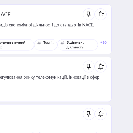
NACE
идів економічної діяльності до стандартів NACE,
о-енергетичний
Торгівля
Будівельна
+10
кс
діяльність
регулювання ринку телекомунікацій, інновації в сфері