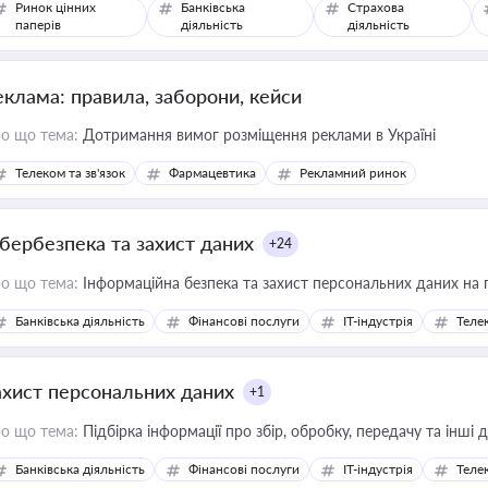
Ринок цінних
Банківська
Страхова
паперів
діяльність
діяльність
еклама: правила, заборони, кейси
о що тема:
Дотримання вимог розміщення реклами в Україні
Телеком та зв'язок
Фармацевтика
Рекламний ринок
ібербезпека та захист даних
+24
о що тема:
Інформаційна безпека та захист персональних даних на 
Банківська діяльність
Фінансові послуги
IT-індустрія
Телек
ахист персональних даних
+1
о що тема:
Підбірка інформації про збір, обробку, передачу та інші
Банківська діяльність
Фінансові послуги
IT-індустрія
Телек