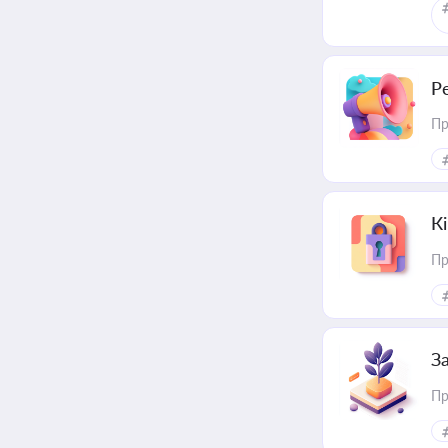
Р
Пр
К
Пр
З
Пр