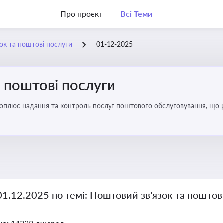
Про проєкт
Всі Теми
ок та поштові послуги
01-12-2025
 поштові послуги
хоплює надання та контроль послуг поштового обслуговування, що 
во для дотримання ліцензійних умов, участі в державних реєстрах і 
01.12.2025 по темі: Поштовий зв’язок та поштов
но:
14338 джерел