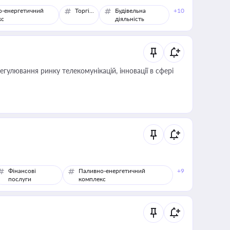
о-енергетичний
Торгівля
Будівельна
+10
кс
діяльність
регулювання ринку телекомунікацій, інновації в сфері
Фінансові
Паливно-енергетичний
+9
послуги
комплекс