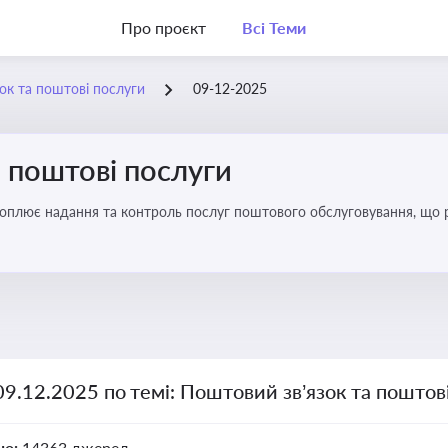
Про проєкт
Всі Теми
ок та поштові послуги
09-12-2025
 поштові послуги
хоплює надання та контроль послуг поштового обслуговування, що 
во для дотримання ліцензійних умов, участі в державних реєстрах і 
09.12.2025 по темі: Поштовий зв’язок та поштов
но:
14363 джерел