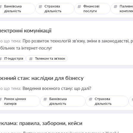
Банківська
Страхова
Фінансові
Паливн
діяльність
діяльність
послуги
компле
лектронні комунікації
о що тема:
Про розвиток технологій зв'язку, зміни в законодавстві, 
більних та інтернет-послуг
IT-індустрія
Телеком та зв'язок
оєнний стан: наслідки для бізнесу
о що тема:
Введення воєнного стану: що далі?
Ринок цінних
Банківська
Страхова
паперів
діяльність
діяльність
еклама: правила, заборони, кейси