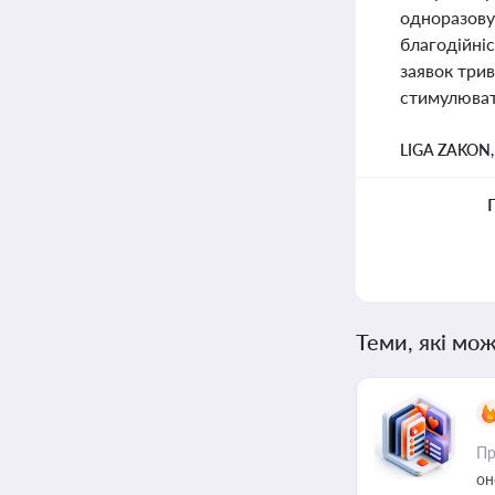
одноразову 
благодійніс
заявок трив
стимулюват
LIGA ZAKON
Теми, які мож
Пр
он