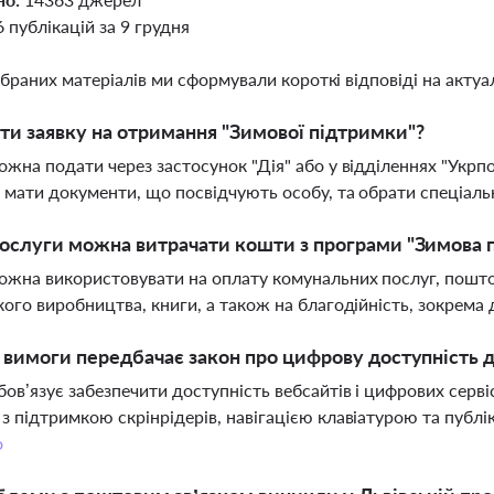
6 публікацій за 9 грудня
ібраних матеріалів ми сформували короткі відповіді на актуал
ти заявку на отримання "Зимової підтримки"?
ожна подати через застосунок "Дія" або у відділеннях "Укрп
 мати документи, що посвідчують особу, та обрати спеціаль
послуги можна витрачати кошти з програми "Зимова 
жна використовувати на оплату комунальних послуг, поштов
кого виробництва, книги, а також на благодійність, зокрем
і вимоги передбачає закон про цифрову доступність 
бов’язує забезпечити доступність вебсайтів і цифрових серві
з підтримкою скрінрідерів, навігацією клавіатурою та публі
о