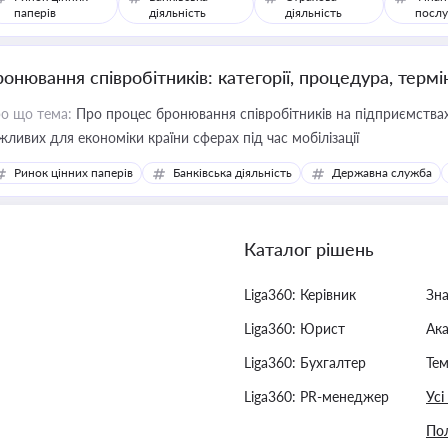
паперів
діяльність
діяльність
послу
ронювання співробітників: категорії, процедура, термі
о що тема:
Про процес бронювання співробітників на підприємствах,
жливих для економіки країни сферах під час мобілізації
Ринок цінних паперів
Банківська діяльність
Державна служба
Каталог рішень
Liga360: Керівник
Зн
Liga360: Юрист
Ак
Liga360: Бухгалтер
Тем
Liga360: PR-менеджер
Усі
Пол