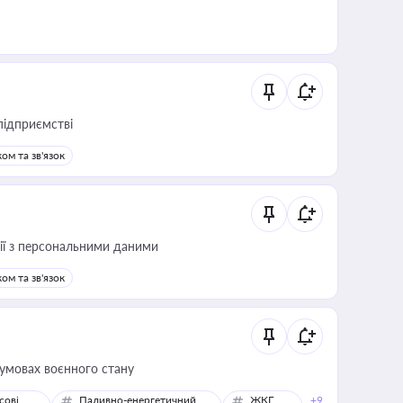
підприємстві
ом та зв'язок
 дії з персональними даними
ом та зв'язок
 умовах воєнного стану
сові
Паливно-енергетичний
ЖКГ,
+9