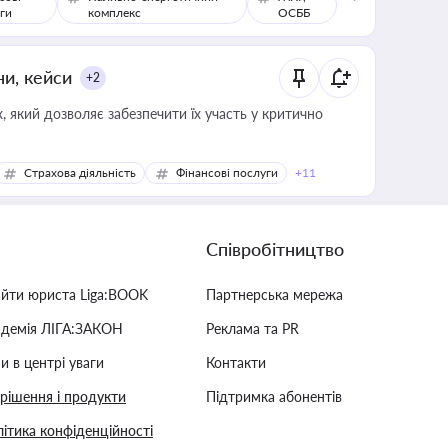
ги
комплекс
ОСББ
ни, кейси
+2
 який дозволяє забезпечити їх участь у критично
Страхова діяльність
Фінансові послуги
+11
Співробітництво
айти юриста Liga:BOOK
Партнерська мережа
адемія ЛІГА:ЗАКОН
Реклама та PR
и в центрі уваги
Контакти
 рішення і продукти
Підтримка абонентів
ітика конфіденційності