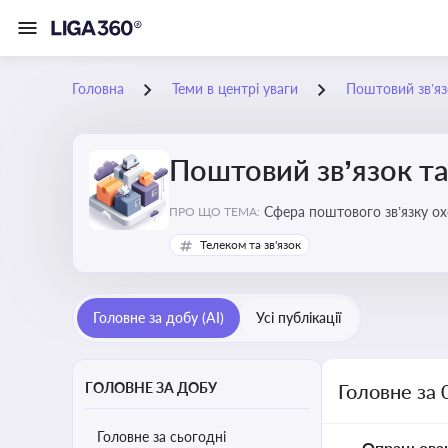
Головна
Теми в центрі уваги
Поштовий зв’яз
Поштовий зв’язок та
Сфера поштового зв’язку о
ПРО ЩО ТЕМА:
бізнесу та юристів це важли
Телеком та зв'язок
Головне за добу (AI)
Усі публікації
ГОЛОВНЕ ЗА ДОБУ
Головне за 
Головне за сьогодні
Опрацьова