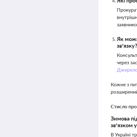
Які про
Прокурат
внутрішн
заявник
Як можн
зв’язку
Консульт
через за
Джерел
Кожне з пи
розширений
Стисло про
Зимова пі
зв’язком 
В Україні т