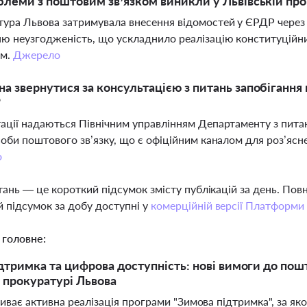
блеми з поштовим зв’язком виникли у Львівській про
ура Львова затримувала внесення відомостей у ЄРДР через 
ю неузгодженість, що ускладнило реалізацію конституційних
ом.
Джерело
а звернутися за консультацією з питань запобігання
?
ації надаються Північним управлінням Департаменту з питан
соби поштового зв’язку, що є офіційним каналом для роз’ясне
о
тань — це короткий підсумок змісту публікацій за день. По
 підсумок за добу доступні у
комерційній версії Платформи
 головне:
дтримка та цифрова доступність: нові вимоги до по
у прокуратурі Львова
риває активна реалізація програми "Зимова підтримка", за я