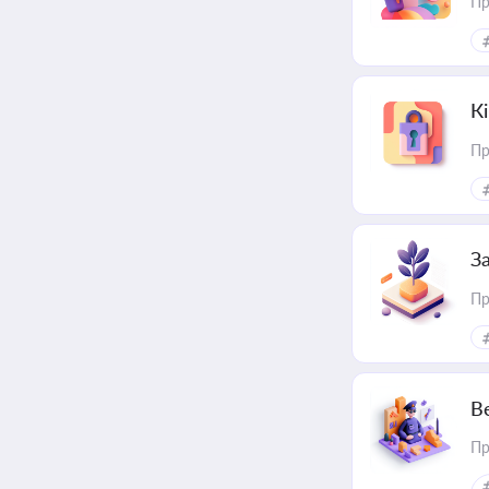
Пр
К
Пр
З
Пр
В
Пр