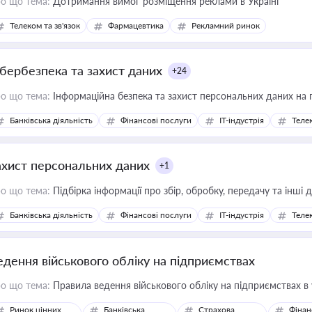
о що тема:
Дотримання вимог розміщення реклами в Україні
Телеком та зв'язок
Фармацевтика
Рекламний ринок
ібербезпека та захист даних
+24
о що тема:
Інформаційна безпека та захист персональних даних на 
Банківська діяльність
Фінансові послуги
IT-індустрія
Телек
ахист персональних даних
+1
о що тема:
Підбірка інформації про збір, обробку, передачу та інші
Банківська діяльність
Фінансові послуги
IT-індустрія
Телек
едення військового обліку на підприємствах
о що тема:
Правила ведення військового обліку на підприємствах в
Ринок цінних
Банківська
Страхова
Фінан