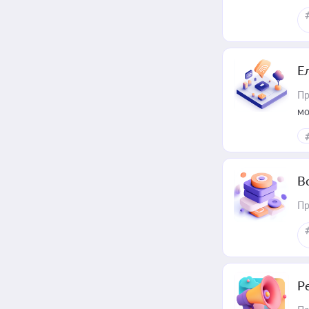
Е
Пр
мо
В
Пр
Р