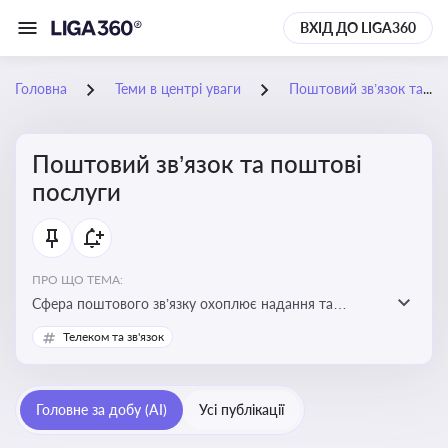
ВХІД ДО LIGA360
Головна
Теми в центрі уваги
Поштовий зв’язок та поштові послуги
Поштовий зв’язок та поштові
послуги
ПРО ЩО ТЕМА:
Сфера поштового зв’язку охоплює надання та
контроль послуг поштового обслуговування, що
Телеком та зв'язок
регулюється спеціальним законодавством. Для
бізнесу та юристів це важливо для дотримання
ліцензійних умов, участі в державних реєстрах і
Головне за добу (AI)
Усі публікації
забезпечення прав споживачів.