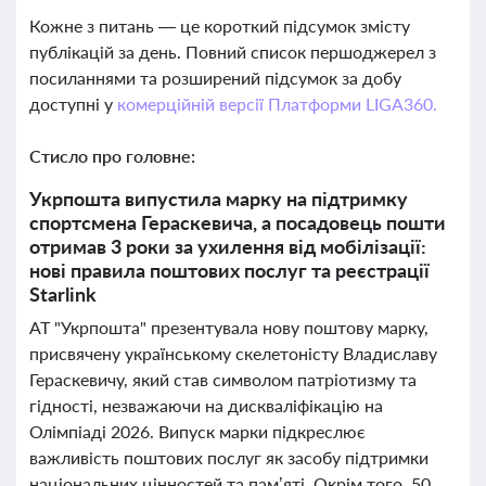
Кожне з питань — це короткий підсумок змісту
публікацій за день. Повний список першоджерел з
посиланнями та розширений підсумок за добу
доступні у
комерційній версії Платформи LIGA360.
Стисло про головне:
Укрпошта випустила марку на підтримку
спортсмена Гераскевича, а посадовець пошти
отримав 3 роки за ухилення від мобілізації:
нові правила поштових послуг та реєстрації
Starlink
АТ "Укрпошта" презентувала нову поштову марку,
присвячену українському скелетоністу Владиславу
Гераскевичу, який став символом патріотизму та
гідності, незважаючи на дискваліфікацію на
Олімпіаді 2026. Випуск марки підкреслює
важливість поштових послуг як засобу підтримки
національних цінностей та пам’яті. Окрім того, 50