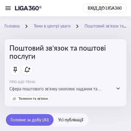
ВХІД ДО LIGA360
Головна
Теми в центрі уваги
Поштовий зв’язок та поштові послуги
Поштовий зв’язок та поштові
послуги
ПРО ЩО ТЕМА:
Сфера поштового зв’язку охоплює надання та
контроль послуг поштового обслуговування, що
Телеком та зв'язок
регулюється спеціальним законодавством. Для
бізнесу та юристів це важливо для дотримання
ліцензійних умов, участі в державних реєстрах і
Головне за добу (AI)
Усі публікації
забезпечення прав споживачів.