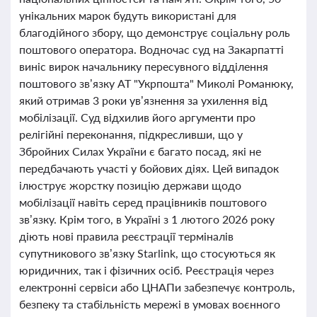
унікальних марок будуть використані для
благодійного збору, що демонструє соціальну роль
поштового оператора. Водночас суд на Закарпатті
виніс вирок начальнику пересувного відділення
поштового зв’язку АТ "Укрпошта" Миколі Романюку,
який отримав 3 роки ув’язнення за ухилення від
мобілізації. Суд відхилив його аргументи про
релігійні переконання, підкресливши, що у
Збройних Силах України є багато посад, які не
передбачають участі у бойових діях. Цей випадок
ілюструє жорстку позицію держави щодо
мобілізації навіть серед працівників поштового
зв’язку. Крім того, в Україні з 1 лютого 2026 року
діють нові правила реєстрації терміналів
супутникового зв’язку Starlink, що стосуються як
юридичних, так і фізичних осіб. Реєстрація через
електронні сервіси або ЦНАПи забезпечує контроль,
безпеку та стабільність мережі в умовах воєнного