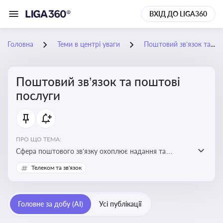
ВХІД ДО LIGA360
Головна
Теми в центрі уваги
Поштовий зв’язок та поштові послуги
Поштовий зв’язок та поштові
послуги
ПРО ЩО ТЕМА:
Сфера поштового зв’язку охоплює надання та
контроль послуг поштового обслуговування, що
Телеком та зв'язок
регулюється спеціальним законодавством. Для
бізнесу та юристів це важливо для дотримання
ліцензійних умов, участі в державних реєстрах і
Головне за добу (AI)
Усі публікації
забезпечення прав споживачів.