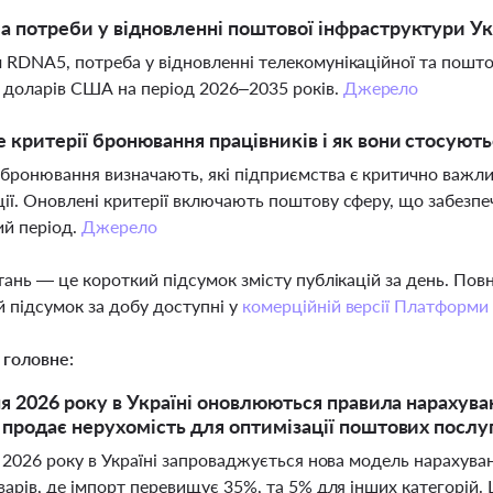
а потреби у відновленні поштової інфраструктури Ук
м RDNA5, потреба у відновленні телекомунікаційної та пошт
 доларів США на період 2026–2035 років.
Джерело
 критерії бронювання працівників і як вони стосуют
 бронювання визначають, які підприємства є критично важли
ції. Оновлені критерії включають поштову сферу, що забезпе
й період.
Джерело
тань — це короткий підсумок змісту публікацій за день. По
 підсумок за добу доступні у
комерційній версії Платформи
 головне:
ня 2026 року в Україні оновлюються правила нарахув
продає нерухомість для оптимізації поштових послу
я 2026 року в Україні запроваджується нова модель нарахува
арів, де імпорт перевищує 35%, та 5% для інших категорій.