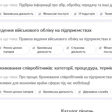
о що тема:
Підбірка інформації про збір, обробку, передачу та інші
Банківська діяльність
Фінансові послуги
IT-індустрія
Телек
едення військового обліку на підприємствах
о що тема:
Правила ведення військового обліку на підприємствах в
Ринок цінних
Банківська
Страхова
Фінан
паперів
діяльність
діяльність
послу
ронювання співробітників: категорії, процедура, термі
о що тема:
Про процес бронювання співробітників на підприємствах,
жливих для економіки країни сферах під час мобілізації
Ринок цінних паперів
Банківська діяльність
Державна служба
Каталог рішень