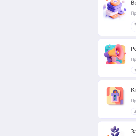
В
Пр
Р
Пр
К
Пр
З