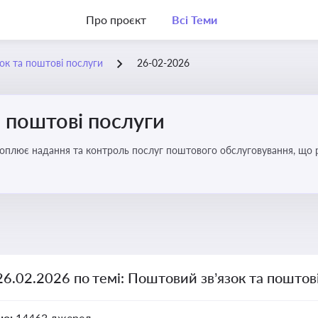
Про проєкт
Всі Теми
ок та поштові послуги
26-02-2026
 поштові послуги
хоплює надання та контроль послуг поштового обслуговування, що 
во для дотримання ліцензійних умов, участі в державних реєстрах і 
26.02.2026 по темі: Поштовий зв’язок та поштов
но:
14463 джерел