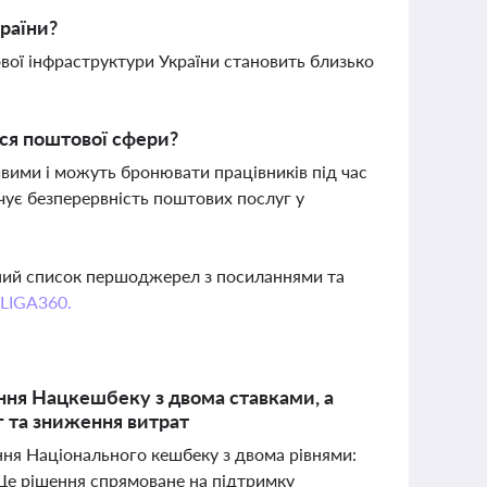
раїни?
ової інфраструктури України становить близько
ься поштової сфери?
вими і можуть бронювати працівників під час
чує безперервність поштових послуг у
вний список першоджерел з посиланнями та
 LIGA360.
ання Нацкешбеку з двома ставками, а
г та зниження витрат
ння Національного кешбеку з двома рівнями:
 Це рішення спрямоване на підтримку