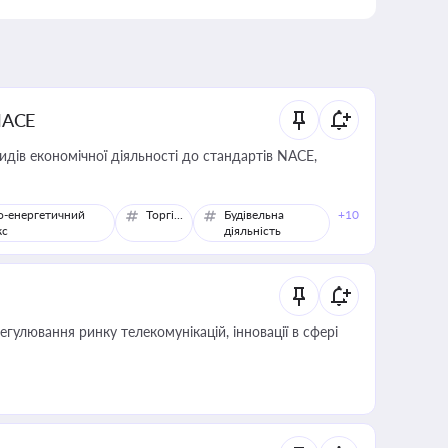
NACE
идів економічної діяльності до стандартів NACE,
о-енергетичний
Торгівля
Будівельна
+10
кс
діяльність
регулювання ринку телекомунікацій, інновації в сфері