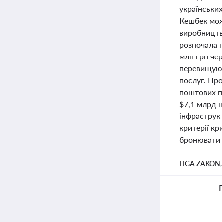
українськи
Кешбек мож
виробництв
розпочала 
млн грн чер
перевищуют
послуг. Про
поштових п
$7,1 млрд 
інфраструк
критерії к
бронювати 
LIGA ZAKON