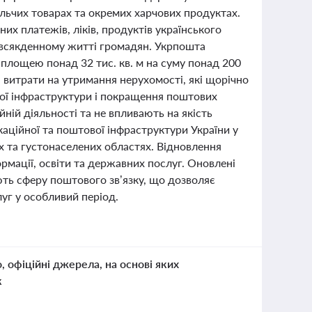
льчих товарах та окремих харчових продуктах.
х платежів, ліків, продуктів українського
овсякденному житті громадян. Укрпошта
площею понад 32 тис. кв. м на суму понад 200
і витрати на утримання нерухомості, які щорічно
ної інфраструктури і покращення поштових
ній діяльності та не впливають на якість
аційної та поштової інфраструктури України у
 та густонаселених областях. Відновлення
рмації, освіти та державних послуг. Оновлені
ть сферу поштового зв’язку, що дозволяє
уг у особливий період.
о, офіційні джерела, на основі яких
к