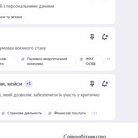
 дії з персональними даними
ом та зв'язок
 умовах воєнного стану
сові
Паливно-енергетичний
ЖКГ,
+9
ги
комплекс
ОСББ
ни, кейси
+1
 який дозволяє забезпечити їх участь у критично
Страхова діяльність
Фінансові послуги
+11
Співробітництво