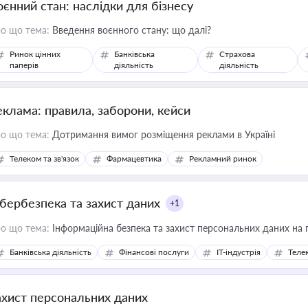
оєнний стан: наслідки для бізнесу
о що тема:
Введення воєнного стану: що далі?
Ринок цінних
Банківська
Страхова
паперів
діяльність
діяльність
еклама: правила, заборони, кейси
о що тема:
Дотримання вимог розміщення реклами в Україні
Телеком та зв'язок
Фармацевтика
Рекламний ринок
ібербезпека та захист даних
+1
о що тема:
Інформаційна безпека та захист персональних даних на 
Банківська діяльність
Фінансові послуги
IT-індустрія
Телек
ахист персональних даних