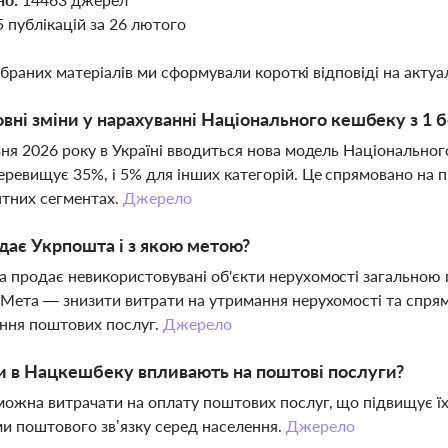
5 публікацій за 26 лютого
ібраних матеріалів ми сформували короткі відповіді на актуал
овні зміни у нарахуванні Національного кешбеку з 1 
зня 2026 року в Україні вводиться нова модель Національног
еревищує 35%, і 5% для інших категорій. Це спрямовано на п
тних сегментах.
Джерело
ає Укрпошта і з якою метою?
 продає невикористовувані об'єкти нерухомості загальною 
 Мета — знизити витрати на утримання нерухомості та спрям
ння поштових послуг.
Джерело
и в Нацкешбеку впливають на поштові послуги?
ожна витрачати на оплату поштових послуг, що підвищує їх
и поштового зв’язку серед населення.
Джерело