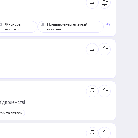
Фінансові
Паливно-енергетичний
+9
послуги
комплекс
підприємстві
ом та зв'язок