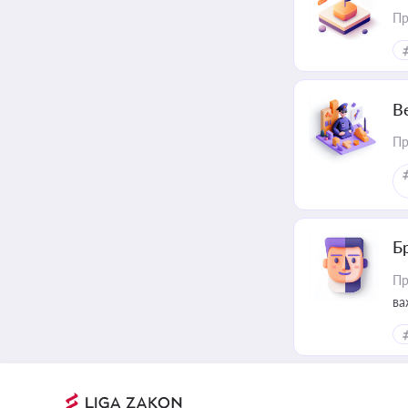
Пр
В
Пр
Б
Пр
ва