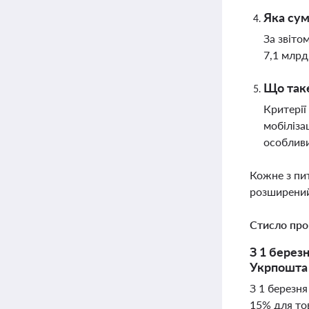
Яка сум
За звіто
7,1 млрд
Що таке
Критерії
мобіліза
особливи
Кожне з пи
розширений
Стисло про
З 1 берез
Укрпошта 
З 1 березн
15% для тов