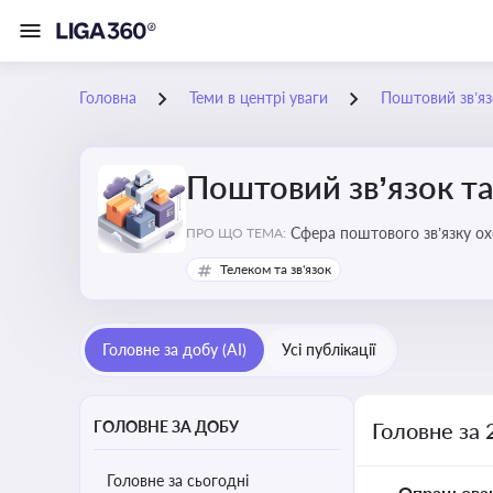
Головна
Теми в центрі уваги
Поштовий зв’яз
Поштовий зв’язок та
Сфера поштового зв’язку о
ПРО ЩО ТЕМА:
бізнесу та юристів це важли
Телеком та зв'язок
Головне за добу (AI)
Усі публікації
ГОЛОВНЕ ЗА ДОБУ
Головне за 
Головне за сьогодні
Опрацьова