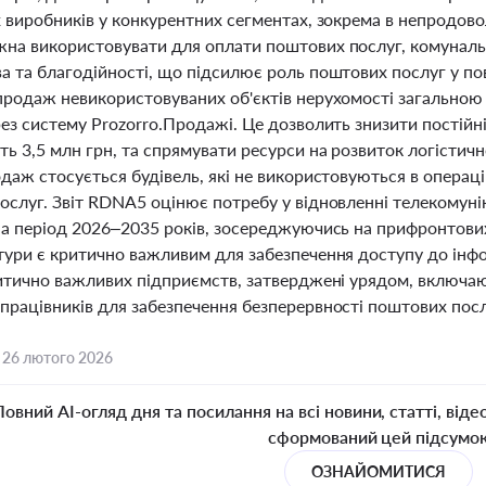
х виробників у конкурентних сегментах, зокрема в непродово
на використовувати для оплати поштових послуг, комунальни
а та благодійності, що підсилює роль поштових послуг у п
продаж невикористовуваних об'єктів нерухомості загальною 
ез систему Prozorro.Продажі. Це дозволить знизити постійн
ь 3,5 млн грн, та спрямувати ресурси на розвиток логістич
даж стосується будівель, які не використовуються в операцій
ослуг. Звіт RDNA5 оцінює потребу у відновленні телекомунік
на період 2026–2035 років, зосереджуючись на прифронтових
тури є критично важливим для забезпечення доступу до інфо
ритично важливих підприємств, затверджені урядом, включаю
працівників для забезпечення безперервності поштових посл
,
26 лютого 2026
Повний AI-огляд дня та посилання на всі новини, статті, віде
сформований цей підсумо
ОЗНАЙОМИТИСЯ