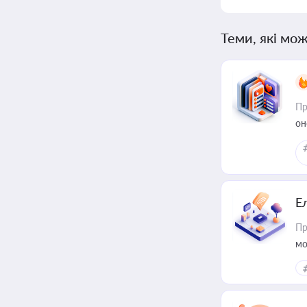
Теми, які мож
Пр
он
Е
Пр
мо