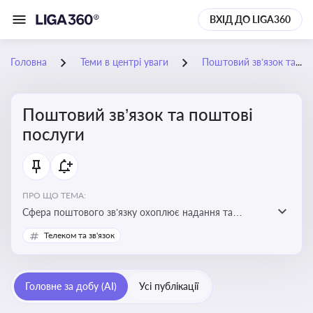
ВХІД ДО LIGA360
Головна
Теми в центрі уваги
Поштовий зв’язок та поштові послуги
Поштовий зв’язок та поштові
послуги
ПРО ЩО ТЕМА:
Сфера поштового зв’язку охоплює надання та
контроль послуг поштового обслуговування, що
Телеком та зв'язок
регулюється спеціальним законодавством. Для
бізнесу та юристів це важливо для дотримання
ліцензійних умов, участі в державних реєстрах і
Головне за добу (AI)
Усі публікації
забезпечення прав споживачів.