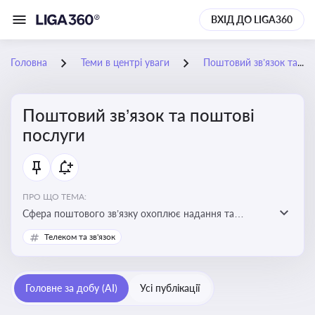
ВХІД ДО LIGA360
Головна
Теми в центрі уваги
Поштовий зв’язок та поштові послуги
Поштовий зв’язок та поштові
послуги
ПРО ЩО ТЕМА:
Сфера поштового зв’язку охоплює надання та
контроль послуг поштового обслуговування, що
Телеком та зв'язок
регулюється спеціальним законодавством. Для
бізнесу та юристів це важливо для дотримання
ліцензійних умов, участі в державних реєстрах і
Головне за добу (AI)
Усі публікації
забезпечення прав споживачів.