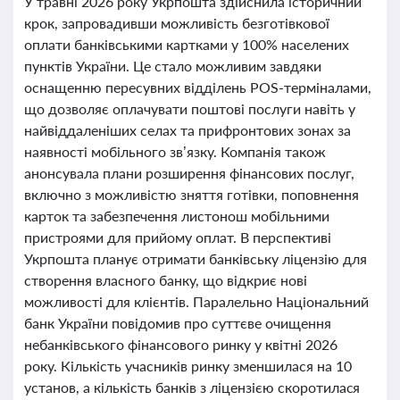
У травні 2026 року Укрпошта здійснила історичний
крок, запровадивши можливість безготівкової
оплати банківськими картками у 100% населених
пунктів України. Це стало можливим завдяки
оснащенню пересувних відділень POS-терміналами,
що дозволяє оплачувати поштові послуги навіть у
найвіддаленіших селах та прифронтових зонах за
наявності мобільного зв’язку. Компанія також
анонсувала плани розширення фінансових послуг,
включно з можливістю зняття готівки, поповнення
карток та забезпечення листонош мобільними
пристроями для прийому оплат. В перспективі
Укрпошта планує отримати банківську ліцензію для
створення власного банку, що відкриє нові
можливості для клієнтів. Паралельно Національний
банк України повідомив про суттєве очищення
небанківського фінансового ринку у квітні 2026
року. Кількість учасників ринку зменшилася на 10
установ, а кількість банків з ліцензією скоротилася