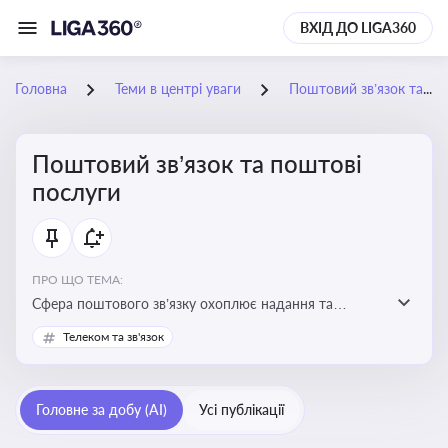
ВХІД ДО LIGA360
Головна
Теми в центрі уваги
Поштовий зв’язок та поштові послуги
Поштовий зв’язок та поштові
послуги
ПРО ЩО ТЕМА:
Сфера поштового зв’язку охоплює надання та
контроль послуг поштового обслуговування, що
Телеком та зв'язок
регулюється спеціальним законодавством. Для
бізнесу та юристів це важливо для дотримання
ліцензійних умов, участі в державних реєстрах і
Головне за добу (AI)
Усі публікації
забезпечення прав споживачів.