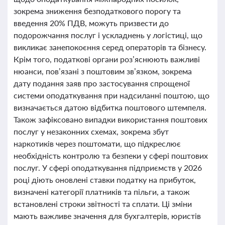
зокрема зниження безподаткового порогу та
введення 20% ПДВ, можуть призвести до
подорожчання послуг і ускладнень у логістиці, що
викликає занепокоєння серед операторів та бізнесу.
Крім того, податкові органи роз’яснюють важливі
нюанси, пов’язані з поштовим зв’язком, зокрема
дату подання заяв про застосування спрощеної
системи оподаткування при надсиланні поштою, що
визначається датою відбитка поштового штемпеля.
Також зафіксовано випадки використання поштових
послуг у незаконних схемах, зокрема збут
наркотиків через поштомати, що підкреслює
необхідність контролю та безпеки у сфері поштових
послуг. У сфері оподаткування підприємств у 2026
році діють оновлені ставки податку на прибуток,
визначені категорії платників та пільги, а також
встановлені строки звітності та сплати. Ці зміни
мають важливе значення для бухгалтерів, юристів