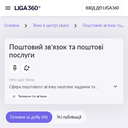
ВХІД ДО LIGA360
Головна
Теми в центрі уваги
Поштовий зв’язок та поштові послуги
Поштовий зв’язок та поштові
послуги
ПРО ЩО ТЕМА:
Сфера поштового зв’язку охоплює надання та
контроль послуг поштового обслуговування, що
Телеком та зв'язок
регулюється спеціальним законодавством. Для
бізнесу та юристів це важливо для дотримання
ліцензійних умов, участі в державних реєстрах і
Головне за добу (AI)
Усі публікації
забезпечення прав споживачів.