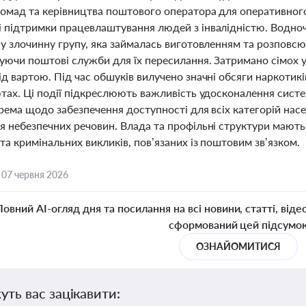
ромад та керівництва поштового оператора для оперативног
 підтримки працевлаштування людей з інвалідністю. Водноч
ну злочинну групу, яка займалась виготовленням та розповс
ючи поштові служби для їх пересилання. Затримано сімох уч
д вартою. Під час обшуків вилучено значні обсяги наркотик
ютах. Ці події підкреслюють важливість удосконалення систе
крема щодо забезпечення доступності для всіх категорій на
я небезпечних речовин. Влада та профільні структури мають
та кримінальних викликів, пов’язаних із поштовим зв’язком.
,
07 червня 2026
Повний AI-огляд дня та посилання на всі новини, статті, віде
сформований цей підсумо
ОЗНАЙОМИТИСЯ
уть вас зацікавити: