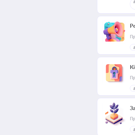
Р
Пр
К
Пр
З
Пр