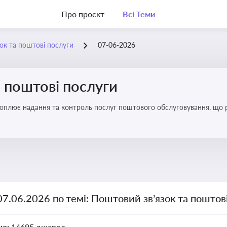
Про проєкт
Всі Теми
ок та поштові послуги
07-06-2026
 поштові послуги
хоплює надання та контроль послуг поштового обслуговування, що 
во для дотримання ліцензійних умов, участі в державних реєстрах і 
07.06.2026 по темі: Поштовий зв’язок та поштов
но:
14695 джерел