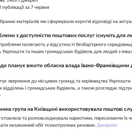
2 публікації за 7 червня
ібраних матеріалів ми сформували короткі відповіді на актуал
блеми з доступністю поштових послуг існують для лю
проблеми полягають у відсутності безбар'єрного середовищ
ь Укрпошти та інших громадських будівель для людей з інва
оди планує вжити обласна влада Івано-Франківщини
тує звернення до місцевих громад та керівництва Укрпошти
 відділень і громадських будівель, а також розглядає підт
о
инна група на Київщині використовувала поштові сл
готовляла та розповсюджувала наркотики, пересилаючи їх ч
ати незаконний обіг психотропних речовин.
Джерело