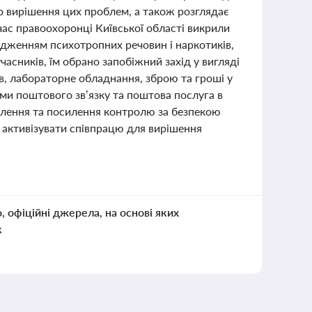
о вирішення цих проблем, а також розглядає
ас правоохоронці Київської області викрили
юдженням психотропних речовин і наркотиків,
асників, їм обрано запобіжний захід у вигляді
ів, лабораторне обладнання, зброю та гроші у
ми поштового зв’язку та поштова послуга в
селення та посилення контролю за безпекою
 активізувати співпрацю для вирішення
о, офіційні джерела, на основі яких
к