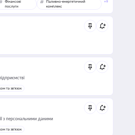
Фінансові
Паливно-енергетичний
+9
послуги
комплекс
підприємстві
ом та зв'язок
 дії з персональними даними
ом та зв'язок