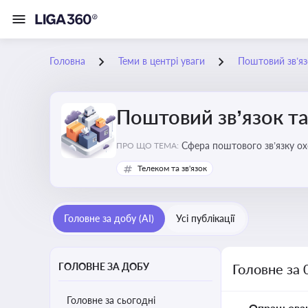
Головна
Теми в центрі уваги
Поштовий зв’яз
Поштовий зв’язок та
Сфера поштового зв’язку о
ПРО ЩО ТЕМА:
бізнесу та юристів це важли
Телеком та зв'язок
Головне за добу (AI)
Усі публікації
ГОЛОВНЕ ЗА ДОБУ
Головне за 
Головне за сьогодні
Опрацьова