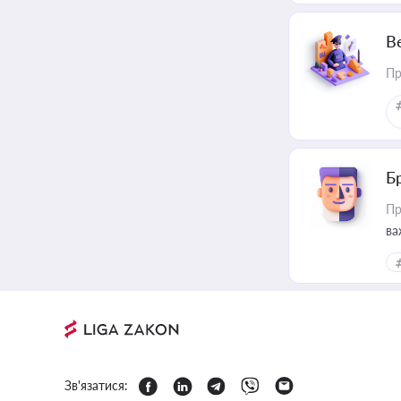
В
Пр
Б
Пр
ва
Зв'язатися: