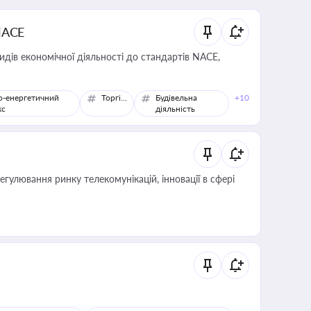
NACE
идів економічної діяльності до стандартів NACE,
о-енергетичний
Торгівля
Будівельна
+10
кс
діяльність
регулювання ринку телекомунікацій, інновації в сфері