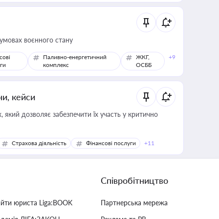
 умовах воєнного стану
сові
Паливно-енергетичний
ЖКГ,
+9
ги
комплекс
ОСББ
ни, кейси
 який дозволяє забезпечити їх участь у критично
Страхова діяльність
Фінансові послуги
+11
Співробітництво
айти юриста Liga:BOOK
Партнерська мережа