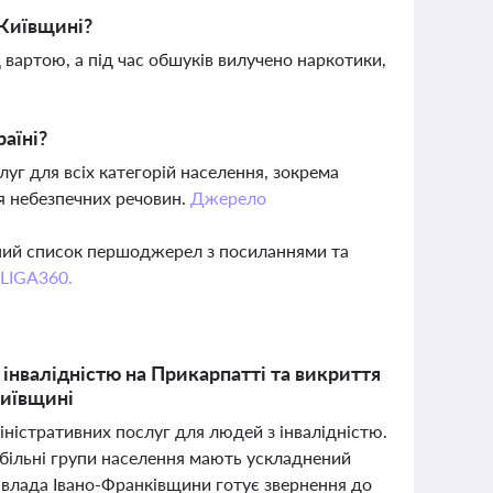
 Київщині?
 вартою, а під час обшуків вилучено наркотики,
аїні?
уг для всіх категорій населення, зокрема
я небезпечних речовин.
Джерело
вний список першоджерел з посиланнями та
 LIGA360.
інвалідністю на Прикарпатті та викриття
Київщині
ністративних послуг для людей з інвалідністю.
обільні групи населення мають ускладнений
 влада Івано-Франківщини готує звернення до