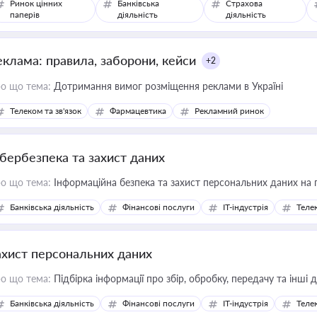
Ринок цінних
Банківська
Страхова
паперів
діяльність
діяльність
еклама: правила, заборони, кейси
+2
о що тема:
Дотримання вимог розміщення реклами в Україні
Телеком та зв'язок
Фармацевтика
Рекламний ринок
ібербезпека та захист даних
о що тема:
Інформаційна безпека та захист персональних даних на 
Банківська діяльність
Фінансові послуги
IT-індустрія
Телек
ахист персональних даних
о що тема:
Підбірка інформації про збір, обробку, передачу та інші
Банківська діяльність
Фінансові послуги
IT-індустрія
Телек