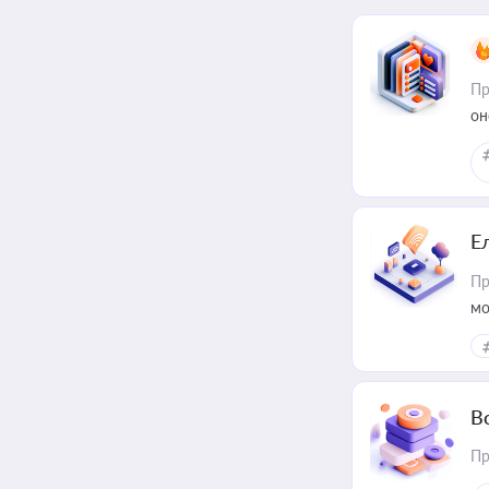
Пр
он
Е
Пр
мо
В
Пр