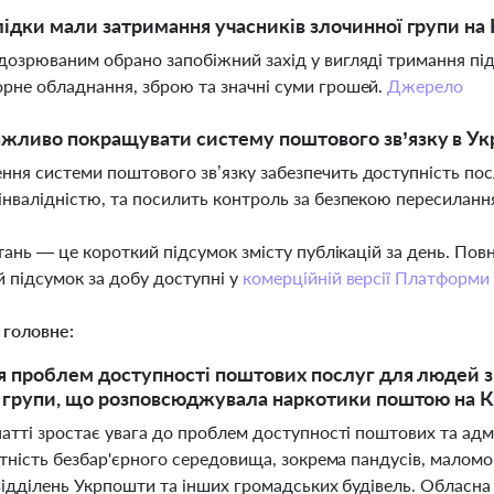
лідки мали затримання учасників злочинної групи на
дозрюваним обрано запобіжний захід у вигляді тримання під
рне обладнання, зброю та значні суми грошей.
Джерело
жливо покращувати систему поштового зв’язку в Укр
ня системи поштового зв’язку забезпечить доступність посл
інвалідністю, та посилить контроль за безпекою пересиланн
тань — це короткий підсумок змісту публікацій за день. По
 підсумок за добу доступні у
комерційній версії Платформи
 головне:
 проблем доступності поштових послуг для людей з 
 групи, що розповсюджувала наркотики поштою на 
атті зростає увага до проблем доступності поштових та адмі
утність безбар'єрного середовища, зокрема пандусів, малом
відділень Укрпошти та інших громадських будівель. Обласна