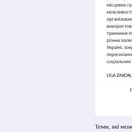
місцевих г
можливості
організова
використову
тримання пі
різних вал
Україні, зо
пересиланн
соціальних 
LIGA ZAKON
Теми, які мож