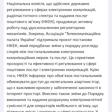
Національна комісія, що здійснює державне
регулювання у сферах електронних комунікацій,
радіочастотного спектра та надання послуг
поштового зв’язку (НКЕК), продовжує активну
роботу над удосконаленням регуляторних
механізмів. Зокрема, Асоціація "Телекомунікаційна
палата України" підтримала проєкт постанови
НКЕК, який передбачає зміни у порядку розгляду
спорів між постачальниками електронних
комунікаційних мереж та послуг. Це сприятиме
прозорості та ефективності регулювання у сфері
поштових послуг і електронних комунікацій. Крім
того, НКЕК інформує про обов’язок постачальників
обмежувати доступ до нелегальних азартних ігор,
що є важливим кроком у забезпеченні законності в
інтернет-просторі. Внесено також зміни до Порядку
виконання та надання розрахунку електромагнітної
сумісності для операторів мобільного зв’язку, що
підвищує якість і контроль у сфері радіочастот. У