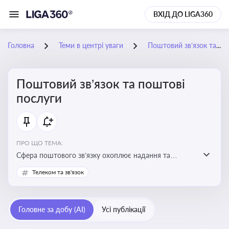
ВХІД ДО LIGA360
Головна
Теми в центрі уваги
Поштовий зв’язок та поштові послуги
Поштовий зв’язок та поштові
послуги
ПРО ЩО ТЕМА:
Сфера поштового зв’язку охоплює надання та
контроль послуг поштового обслуговування, що
Телеком та зв'язок
регулюється спеціальним законодавством. Для
бізнесу та юристів це важливо для дотримання
ліцензійних умов, участі в державних реєстрах і
Головне за добу (AI)
Усі публікації
забезпечення прав споживачів.