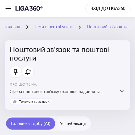
ВХІД ДО LIGA360
Головна
Теми в центрі уваги
Поштовий зв’язок та поштові послуги
Поштовий зв’язок та поштові
послуги
ПРО ЩО ТЕМА:
Сфера поштового зв’язку охоплює надання та
контроль послуг поштового обслуговування, що
Телеком та зв'язок
регулюється спеціальним законодавством. Для
бізнесу та юристів це важливо для дотримання
ліцензійних умов, участі в державних реєстрах і
Головне за добу (AI)
Усі публікації
забезпечення прав споживачів.