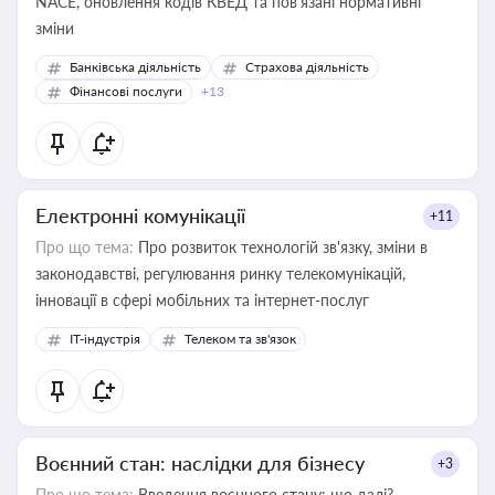
NACE, оновлення кодів КВЕД та пов'язані нормативні
зміни
Банківська діяльність
Страхова діяльність
Фінансові послуги
+13
Електронні комунікації
+11
Про що тема:
Про розвиток технологій зв'язку, зміни в
законодавстві, регулювання ринку телекомунікацій,
інновації в сфері мобільних та інтернет-послуг
IT-індустрія
Телеком та зв'язок
Воєнний стан: наслідки для бізнесу
+3
Про що тема:
Введення воєнного стану: що далі?