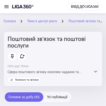
ВХІД ДО LIGA360
Головна
Теми в центрі уваги
Поштовий зв’язок та поштові послуги
Поштовий зв’язок та поштові
послуги
ПРО ЩО ТЕМА:
Сфера поштового зв’язку охоплює надання та
контроль послуг поштового обслуговування, що
Телеком та зв'язок
регулюється спеціальним законодавством. Для
бізнесу та юристів це важливо для дотримання
ліцензійних умов, участі в державних реєстрах і
Головне за добу (AI)
Усі публікації
забезпечення прав споживачів.