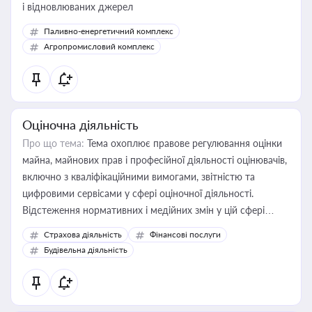
і відновлюваних джерел
Паливно-енергетичний комплекс
Агропромисловий комплекс
Оціночна діяльність
Про що тема:
Тема охоплює правове регулювання оцінки
майна, майнових прав і професійної діяльності оцінювачів,
включно з кваліфікаційними вимогами, звітністю та
цифровими сервісами у сфері оціночної діяльності.
Відстеження нормативних і медійних змін у цій сфері
корисне для власника бізнесу, керівника, юриста або
Страхова діяльність
Фінансові послуги
бухгалтера під час оподаткування, приватизації, оренди
Будівельна діяльність
державного майна, корпоративних угод і перевірки
статусу суб'єктів оціночної діяльності