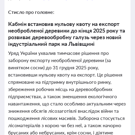
Стисло про головне:
Кабмін встановив нульову квоту на експорт
необробленої деревини до кінця 2025 року та
розвиває деревообробну галузь через новий
індустріальний парк на Львівщині
Уряд України ухвалив тимчасове рішення про
заборону експорту необробленої деревини (за
винятком сосни) до 31 грудня 2025 року,
встановивши нульову квоту на експорт. Це рішення
спрямоване на підтримку внутрішнього ринку,
збереження робочих місць на деревообробних
підприємствах, а також зменшення екологічного
навантаження, що стало особливо актуальним через
зниження обсягів лісозаготівлі внаслідок війни та
пошкодження лісових масивів. Заборона стосується
лісоматеріалів з корою чи без неї, а також начорно
брусаних або небрусаних, крім сосни, і діятиме