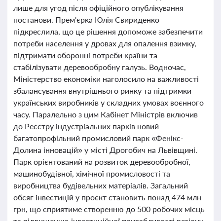
лише для угод після офіційного опублікування
постанови. Прем'єрка Юлія Свириденко
підкреслила, що це рішення допоможе забезпечити
потреби населення у дровах для опалення взимку,
підтримати оборонні потреби країни та
стабілізувати деревообробну галузь. Водночас,
Міністерство економіки наголосило на важливості
збалансування внутрішнього ринку та підтримки
українських виробників у складних умовах воєнного
часу. Паралельно з цим Кабінет Міністрів включив
до Реєстру індустріальних парків новий
багатопрофільний промисловий парк «Фенікс-
Долина інновацій» у місті Дрогобич на Львівщині.
Парк орієнтований на розвиток деревообробної,
машинобудівної, хімічної промисловості та
виробництва будівельних матеріалів. Загальний
обсяг інвестицій у проєкт становить понад 474 млн
грн, що сприятиме створенню до 500 робочих місць
та підвищенню інвестиційної привабливості регіону.