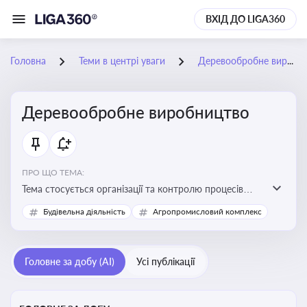
ВХІД ДО LIGA360
Головна
Теми в центрі уваги
Деревообробне виробництво
Деревообробне виробництво
ПРО ЩО ТЕМА:
Тема стосується організації та контролю процесів
переробки деревини, дотримання технічних
Будівельна діяльність
Агропромисловий комплекс
стандартів, екологічних вимог і безпеки праці на
деревообробних підприємствах
Головне за добу (AI)
Усі публікації