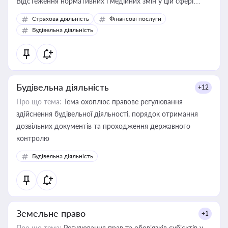
Відстеження нормативних і медійних змін у цій сфері
корисне для власника бізнесу, керівника, юриста або
Страхова діяльність
Фінансові послуги
бухгалтера під час оподаткування, приватизації, оренди
Будівельна діяльність
державного майна, корпоративних угод і перевірки
статусу суб'єктів оціночної діяльності
Будівельна діяльність
+12
Про що тема:
Тема охоплює правове регулювання
здійснення будівельної діяльності, порядок отримання
дозвільних документів та проходження державного
контролю
Будівельна діяльність
Земельне право
+1
Про що тема:
Регулювання прав та обов’язків суб’єктів у