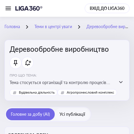
ВХІД ДО LIGA360
Головна
Теми в центрі уваги
Деревообробне виробництво
Деревообробне виробництво
ПРО ЩО ТЕМА:
Тема стосується організації та контролю процесів
переробки деревини, дотримання технічних
Будівельна діяльність
Агропромисловий комплекс
стандартів, екологічних вимог і безпеки праці на
деревообробних підприємствах
Головне за добу (AI)
Усі публікації