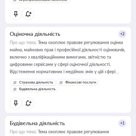
Оціночна діяльність
+2
Про що тема:
Тема охоплює правове регулювання оцінки
майна, майнових прав і професійної діяльності оцінювачів,
включно з кваліфікаційними вимогами, звітністю та
цифровими сервісами у сфері оціночної діяльності.
Відстеження нормативних і медійних змін у цій сфері
корисне для власника бізнесу, керівника, юриста або
Страхова діяльність
Фінансові послуги
бухгалтера під час оподаткування, приватизації, оренди
Будівельна діяльність
державного майна, корпоративних угод і перевірки
статусу суб'єктів оціночної діяльності
Будівельна діяльність
+1
Про що тема:
Тема охоплює правове регулювання