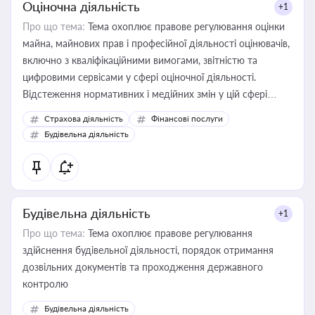
Оціночна діяльність
+1
Про що тема:
Тема охоплює правове регулювання оцінки
майна, майнових прав і професійної діяльності оцінювачів,
включно з кваліфікаційними вимогами, звітністю та
цифровими сервісами у сфері оціночної діяльності.
Відстеження нормативних і медійних змін у цій сфері
корисне для власника бізнесу, керівника, юриста або
Страхова діяльність
Фінансові послуги
бухгалтера під час оподаткування, приватизації, оренди
Будівельна діяльність
державного майна, корпоративних угод і перевірки
статусу суб'єктів оціночної діяльності
Будівельна діяльність
+1
Про що тема:
Тема охоплює правове регулювання
здійснення будівельної діяльності, порядок отримання
дозвільних документів та проходження державного
контролю
Будівельна діяльність