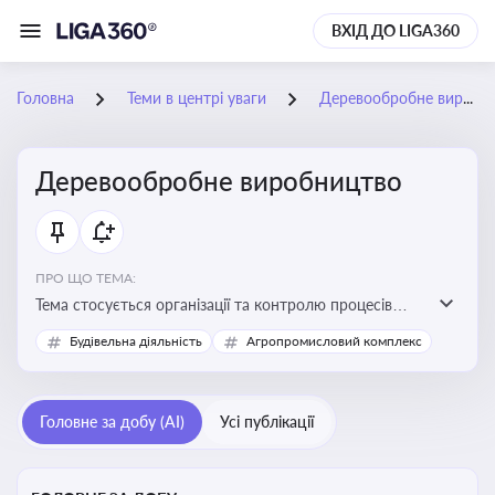
ВХІД ДО LIGA360
Головна
Теми в центрі уваги
Деревообробне виробництво
Деревообробне виробництво
ПРО ЩО ТЕМА:
Тема стосується організації та контролю процесів
переробки деревини, дотримання технічних
Будівельна діяльність
Агропромисловий комплекс
стандартів, екологічних вимог і безпеки праці на
деревообробних підприємствах
Головне за добу (AI)
Усі публікації