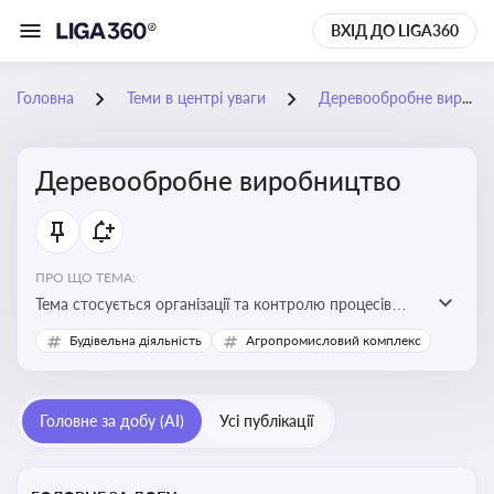
ВХІД ДО LIGA360
Головна
Теми в центрі уваги
Деревообробне виробництво
Деревообробне виробництво
ПРО ЩО ТЕМА:
Тема стосується організації та контролю процесів
переробки деревини, дотримання технічних
Будівельна діяльність
Агропромисловий комплекс
стандартів, екологічних вимог і безпеки праці на
деревообробних підприємствах
Головне за добу (AI)
Усі публікації