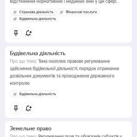
Відстеження нормативних і медійних змін у цій сфері
корисне для власника бізнесу, керівника, юриста або
Страхова діяльність
Фінансові послуги
бухгалтера під час оподаткування, приватизації, оренди
Будівельна діяльність
державного майна, корпоративних угод і перевірки
статусу суб'єктів оціночної діяльності
Будівельна діяльність
Про що тема:
Тема охоплює правове регулювання
здійснення будівельної діяльності, порядок отримання
дозвільних документів та проходження державного
контролю
Будівельна діяльність
Земельне право
Про що тема:
Регулювання прав та обов’язків суб’єктів у