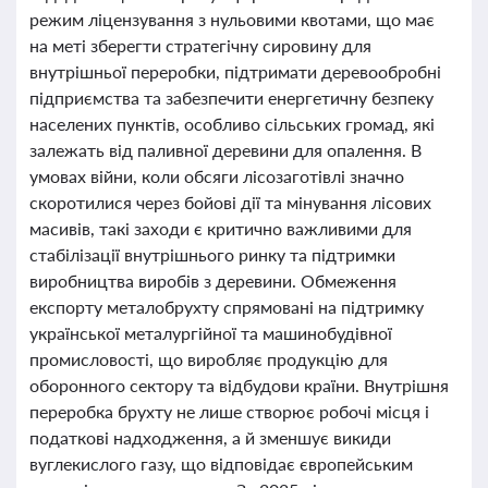
режим ліцензування з нульовими квотами, що має
на меті зберегти стратегічну сировину для
внутрішньої переробки, підтримати деревообробні
підприємства та забезпечити енергетичну безпеку
населених пунктів, особливо сільських громад, які
залежать від паливної деревини для опалення. В
умовах війни, коли обсяги лісозаготівлі значно
скоротилися через бойові дії та мінування лісових
масивів, такі заходи є критично важливими для
стабілізації внутрішнього ринку та підтримки
виробництва виробів з деревини. Обмеження
експорту металобрухту спрямовані на підтримку
української металургійної та машинобудівної
промисловості, що виробляє продукцію для
оборонного сектору та відбудови країни. Внутрішня
переробка брухту не лише створює робочі місця і
податкові надходження, а й зменшує викиди
вуглекислого газу, що відповідає європейським