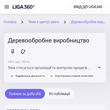
ВХІД ДО LIGA360
Головна
Теми в центрі уваги
Деревообробне виробництво
Деревообробне виробництво
ПРО ЩО ТЕМА:
Тема стосується організації та контролю процесів
переробки деревини, дотримання технічних
Будівельна діяльність
Агропромисловий комплекс
стандартів, екологічних вимог і безпеки праці на
деревообробних підприємствах
Головне за добу (AI)
Усі публікації