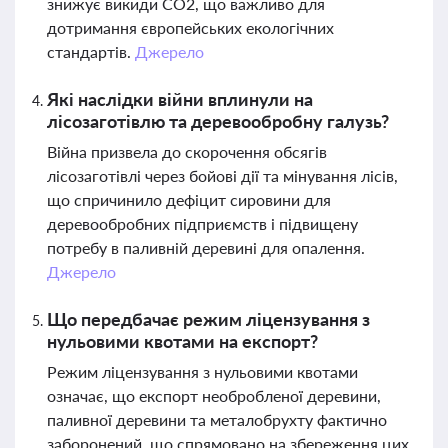
знижує викиди CO2, що важливо для
дотримання європейських екологічних
стандартів.
Джерело
Які наслідки війни вплинули на
лісозаготівлю та деревообробну галузь?
Війна призвела до скорочення обсягів
лісозаготівлі через бойові дії та мінування лісів,
що спричинило дефіцит сировини для
деревообробних підприємств і підвищену
потребу в паливній деревині для опалення.
Джерело
Що передбачає режим ліцензування з
нульовими квотами на експорт?
Режим ліцензування з нульовими квотами
означає, що експорт необробленої деревини,
паливної деревини та металобрухту фактично
заборонений, що спрямовано на збереження цих