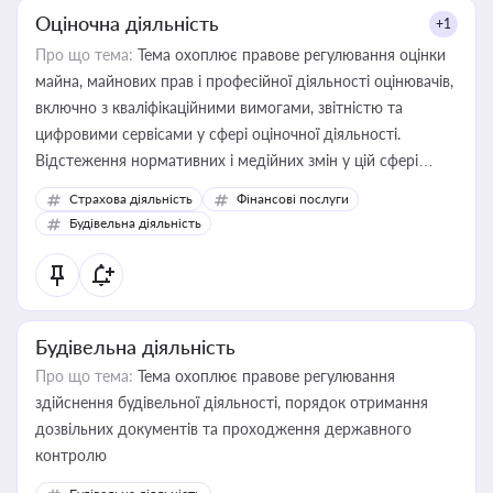
Оціночна діяльність
+1
Про що тема:
Тема охоплює правове регулювання оцінки
майна, майнових прав і професійної діяльності оцінювачів,
включно з кваліфікаційними вимогами, звітністю та
цифровими сервісами у сфері оціночної діяльності.
Відстеження нормативних і медійних змін у цій сфері
корисне для власника бізнесу, керівника, юриста або
Страхова діяльність
Фінансові послуги
бухгалтера під час оподаткування, приватизації, оренди
Будівельна діяльність
державного майна, корпоративних угод і перевірки
статусу суб'єктів оціночної діяльності
Будівельна діяльність
Про що тема:
Тема охоплює правове регулювання
здійснення будівельної діяльності, порядок отримання
дозвільних документів та проходження державного
контролю