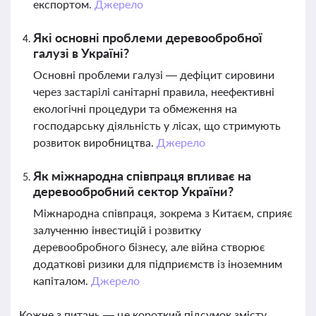
експортом.
Джерело
Які основні проблеми деревообробної
галузі в Україні?
Основні проблеми галузі — дефіцит сировини
через застарілі санітарні правила, неефективні
екологічні процедури та обмеження на
господарську діяльність у лісах, що стримують
розвиток виробництва.
Джерело
Як міжнародна співпраця впливає на
деревообробний сектор України?
Міжнародна співпраця, зокрема з Китаєм, сприяє
залученню інвестицій і розвитку
деревообробного бізнесу, але війна створює
додаткові ризики для підприємств із іноземним
капіталом.
Джерело
Кожне з питань — це короткий підсумок змісту