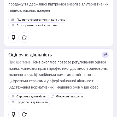
продажу та державної підтримки енергії з альтернативних
і відновлюваних джерел
Паливно-енергетичний комплекс
Агропромисловий комплекс
Оціночна діяльність
+9
Про що тема:
Тема охоплює правове регулювання оцінки
майна, майнових прав і професійної діяльності оцінювачів,
включно з кваліфікаційними вимогами, звітністю та
цифровими сервісами у сфері оціночної діяльності.
Відстеження нормативних і медійних змін у цій сфері
корисне для власника бізнесу, керівника, юриста або
Страхова діяльність
Фінансові послуги
бухгалтера під час оподаткування, приватизації, оренди
Будівельна діяльність
державного майна, корпоративних угод і перевірки
статусу суб'єктів оціночної діяльності