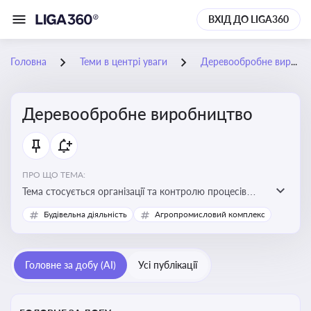
ВХІД ДО LIGA360
Головна
Теми в центрі уваги
Деревообробне виробництво
Деревообробне виробництво
ПРО ЩО ТЕМА:
Тема стосується організації та контролю процесів
переробки деревини, дотримання технічних
Будівельна діяльність
Агропромисловий комплекс
стандартів, екологічних вимог і безпеки праці на
деревообробних підприємствах
Головне за добу (AI)
Усі публікації