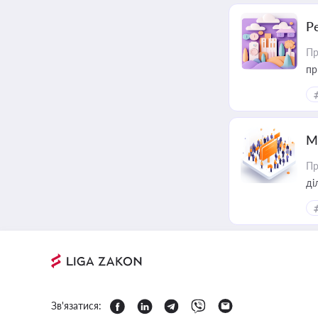
Р
Пр
пр
М
Пр
Зв'язатися: