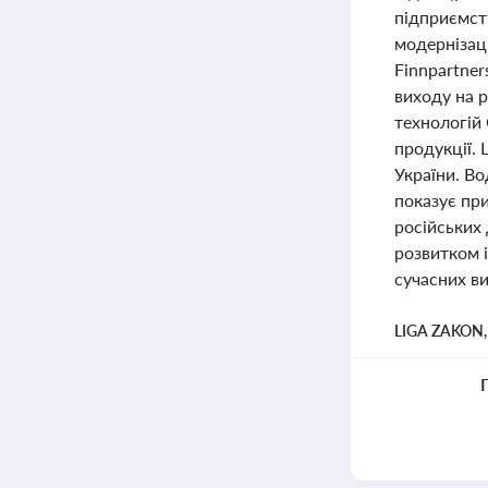
підприємств
модернізац
Finnpartne
виходу на р
технологій
продукції. 
України. Во
показує при
російських 
розвитком 
сучасних ви
LIGA ZAKON