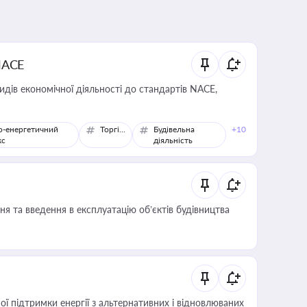
NACE
идів економічної діяльності до стандартів NACE,
о-енергетичний
Торгівля
Будівельна
+10
кс
діяльність
я та введення в експлуатацію об’єктів будівництва
 підтримки енергії з альтернативних і відновлюваних