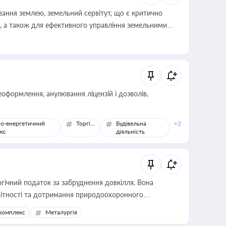
ування землею, земельний сервітут, що є критично
, а також для ефективного управління земельними
оформлення, анулювання ліцензій і дозволів,
о-енергетичний
Торгівля
Будівельна
+2
кс
діяльність
гічний податок за забруднення довкілля. Вона
звітності та дотримання природоохоронного
комплекс
Металургія