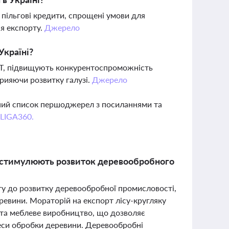
пільгові кредити, спрощені умови для
ня експорту.
Джерело
Україні?
 CLT, підвищують конкурентоспроможність
прияючи розвитку галузі.
Джерело
вний список першоджерел з посиланнями та
 LIGA360.
а стимулюють розвиток деревообробного
рту до розвитку деревообробної промисловості,
евини. Мораторій на експорт лісу-кругляку
 та меблеве виробництво, що дозволяє
цеси обробки деревини. Деревообробні