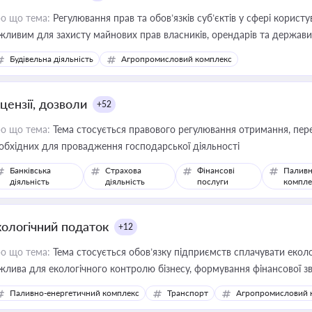
о що тема:
Регулювання прав та обов’язків суб’єктів у сфері корист
жливим для захисту майнових прав власників, орендарів та держави
сурсами
Будівельна діяльність
Агропромисловий комплекс
цензії, дозволи
+52
о що тема:
Тема стосується правового регулювання отримання, пере
обхідних для провадження господарської діяльності
Банківська
Страхова
Фінансові
Паливн
діяльність
діяльність
послуги
компле
кологічний податок
+12
о що тема:
Тема стосується обов’язку підприємств сплачувати еколо
жлива для екологічного контролю бізнесу, формування фінансової 
конодавства
Паливно-енергетичний комплекс
Транспорт
Агропромисловий 