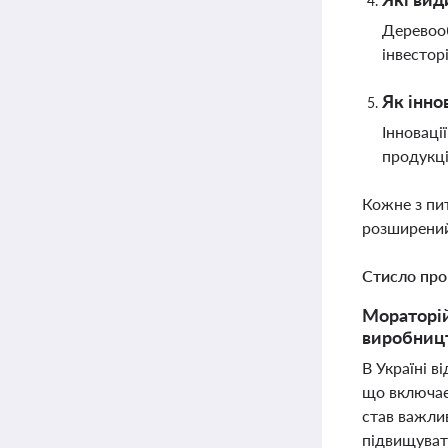
Деревооб
інвестор
Як інно
Інноваці
продукці
Кожне з пи
розширений
Стисло про
Мораторій
виробницт
В Україні в
що включає
став важли
підвищуват