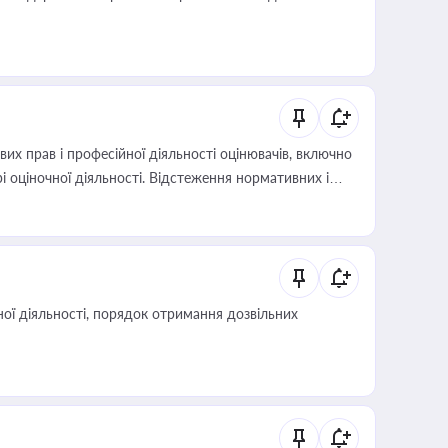
х прав і професійної діяльності оцінювачів, включно
і оціночної діяльності. Відстеження нормативних і
иста або бухгалтера під час оподаткування,
 статусу суб'єктів оціночної діяльності
ої діяльності, порядок отримання дозвільних