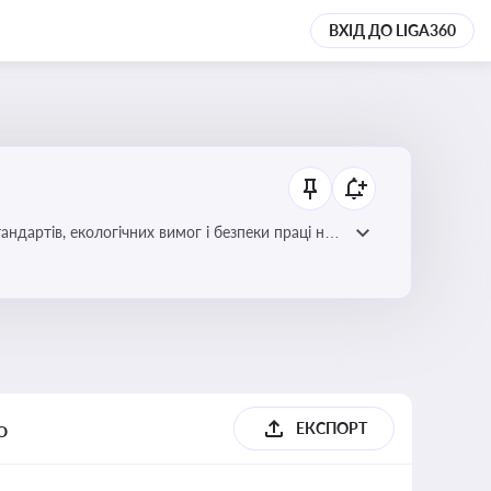
ВХІД ДО LIGA360
ндартів, екологічних вимог і безпеки праці на
о
ЕКСПОРТ