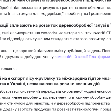
робні підприємства отримують гранти на нове обладнання, 
ів та інші стимули для модернізації виробництва і розширен
вації впливають на розвиток деревообробної галузі в 
ї, такі як використання екологічних матеріалів і технологій
ї та відповідають сучасним стандартам сталого розвитку, с
тань — це короткий підсумок змісту публікацій за день. По
 підсумок за добу доступні у
комерційній версії Платформи
 головне:
 на експорт лісу-кругляку та міжнародна підтримк
ва в Україні, незважаючи на ризики воєнних дій
ідбувається системний перехід від сировинної моделі експо
 лісопильне виробництво, первинну та вторинну обробку дер
вим стимулом для інвестицій у деревообробні підприємства
и додану вартість продукції та розвивати технологічні про