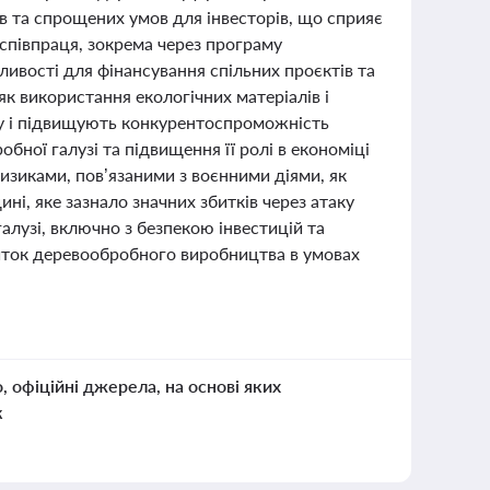
ів та спрощених умов для інвесторів, що сприяє
співпраця, зокрема через програму
ивості для фінансування спільних проєктів та
як використання екологічних матеріалів і
ку і підвищують конкурентоспроможність
ної галузі та підвищення її ролі в економіці
изиками, пов’язаними з воєнними діями, як
ні, яке зазнало значних збитків через атаку
алузі, включно з безпекою інвестицій та
виток деревообробного виробництва в умовах
о, офіційні джерела, на основі яких
к