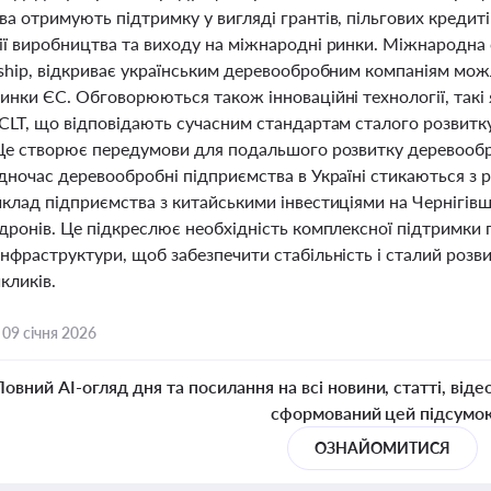
а отримують підтримку у вигляді грантів, пільгових кредит
ії виробництва та виходу на міжнародні ринки. Міжнародна 
rship, відкриває українським деревообробним компаніям можл
инки ЄС. Обговорюються також інноваційні технології, такі 
 CLT, що відповідають сучасним стандартам сталого розвит
Це створює передумови для подальшого розвитку деревооброб
дночас деревообробні підприємства в Україні стикаються з р
клад підприємства з китайськими інвестиціями на Чернігівщи
дронів. Це підкреслює необхідність комплексної підтримки г
інфраструктури, щоб забезпечити стабільність і сталий роз
кликів.
,
09 січня 2026
Повний AI-огляд дня та посилання на всі новини, статті, віде
сформований цей підсумо
ОЗНАЙОМИТИСЯ