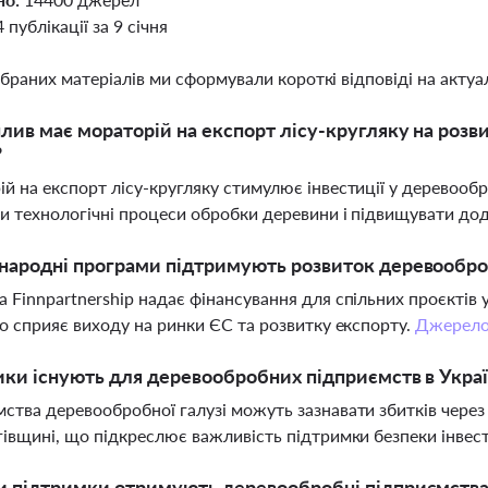
4 публікації за 9 січня
ібраних матеріалів ми сформували короткі відповіді на актуал
лив має мораторій на експорт лісу-кругляку на розв
?
й на експорт лісу-кругляку стимулює інвестиції у деревооб
и технологічні процеси обробки деревини і підвищувати дод
народні програми підтримують розвиток деревообро
 Finnpartnership надає фінансування для спільних проєктів 
що сприяє виходу на ринки ЄС та розвитку експорту.
Джерел
ики існують для деревообробних підприємств в Україн
ства деревообробної галузі можуть зазнавати збитків через 
гівщині, що підкреслює важливість підтримки безпеки інвест
и підтримки отримують деревообробні підприємства 