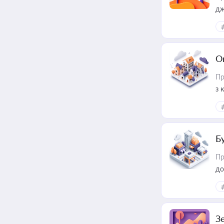
дж
О
Пр
з 
ме
пр
Б
Пр
до
З