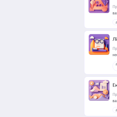
Пр
ва
ре
Лі
Пр
не
Е
Пр
ва
за