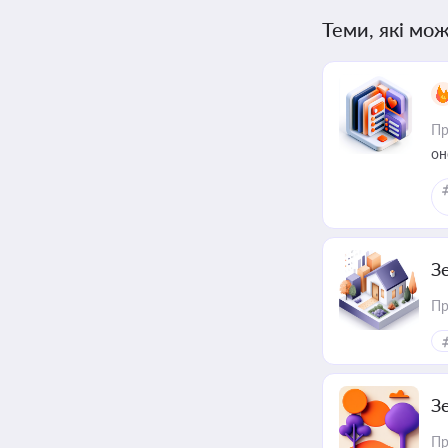
Теми, які мож
Пр
он
З
Пр
З
Пр