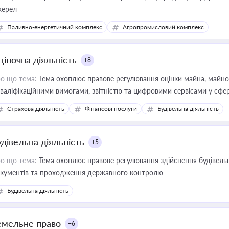
ерел
Паливно-енергетичний комплекс
Агропромисловий комплекс
ціночна діяльність
+8
о що тема:
Тема охоплює правове регулювання оцінки майна, майнови
кваліфікаційними вимогами, звітністю та цифровими сервісами у сфер
дійних змін у цій сфері корисне для власника бізнесу, керівника, юр
Страхова діяльність
Фінансові послуги
Будівельна діяльність
иватизації, оренди державного майна, корпоративних угод і перевірки
удівельна діяльність
+5
о що тема:
Тема охоплює правове регулювання здійснення будівельн
кументів та проходження державного контролю
Будівельна діяльність
емельне право
+6