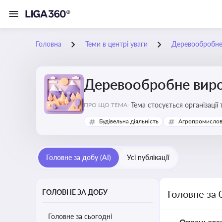
Головна
Теми в центрі уваги
Деревообробне
Деревообробне вир
Тема стосується організації
ПРО ЩО ТЕМА:
деревообробних підприємс
Будівельна діяльність
Агропромислов
Головне за добу (AI)
Усі публікації
ГОЛОВНЕ ЗА ДОБУ
Головне за
Головне за сьогодні
Опрацьова