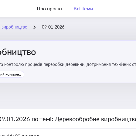
Про проєкт
Всі Теми
 виробництво
09-01-2026
обництво
 та контролю процесів переробки деревини, дотримання технічних ста
твах
ий комплекс
 09.01.2026 по темі: Деревообробне виробництв
но:
14400 джерел