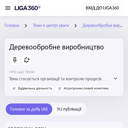
ВХІД ДО LIGA360
Головна
Теми в центрі уваги
Деревообробне виробництво
Деревообробне виробництво
ПРО ЩО ТЕМА:
Тема стосується організації та контролю процесів
переробки деревини, дотримання технічних
Будівельна діяльність
Агропромисловий комплекс
стандартів, екологічних вимог і безпеки праці на
деревообробних підприємствах
Головне за добу (AI)
Усі публікації