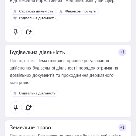
Відстеження нормативних і медійних змін у цій сфері
корисне для власника бізнесу, керівника, юриста або
Страхова діяльність
Фінансові послуги
бухгалтера під час оподаткування, приватизації, оренди
Будівельна діяльність
державного майна, корпоративних угод і перевірки
статусу суб'єктів оціночної діяльності
Будівельна діяльність
+1
Про що тема:
Тема охоплює правове регулювання
здійснення будівельної діяльності, порядок отримання
дозвільних документів та проходження державного
контролю
Будівельна діяльність
Земельне право
+1
Про що тема:
Регулювання прав та обов’язків суб’єктів у